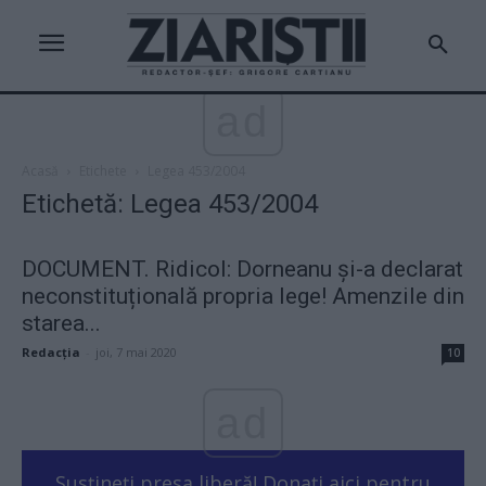
ad
Acasă
Etichete
Legea 453/2004
Etichetă: Legea 453/2004
DOCUMENT. Ridicol: Dorneanu și-a declarat
neconstituțională propria lege! Amenzile din
starea...
Redacţia
-
joi, 7 mai 2020
10
ad
Susțineți presa liberă! Donați aici pentru