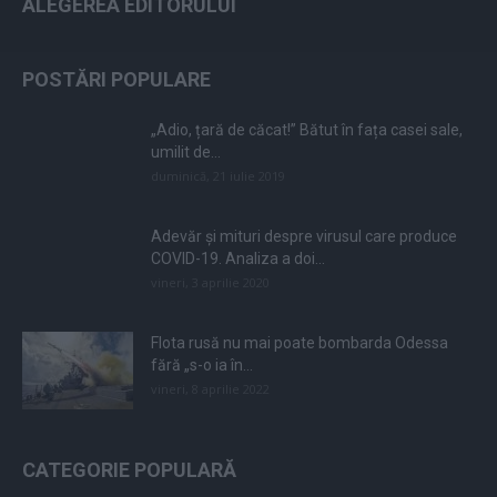
ALEGEREA EDITORULUI
POSTĂRI POPULARE
„Adio, țară de căcat!” Bătut în fața casei sale,
umilit de...
duminică, 21 iulie 2019
Adevăr și mituri despre virusul care produce
COVID-19. Analiza a doi...
vineri, 3 aprilie 2020
Flota rusă nu mai poate bombarda Odessa
fără „s-o ia în...
vineri, 8 aprilie 2022
CATEGORIE POPULARĂ