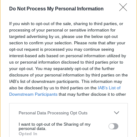
SENS
Do Not Process My Personal Information
SOS (Șoșoacă)
POT (Gavrilă)
If you wish to opt-out of the sale, sharing to third parties, or
processing of your personal or sensitive information for
PACE (Peia)
targeted advertising by us, please use the below opt-out
Acțiunea Conservatoare (Târziu)
section to confirm your selection. Please note that after your
opt-out request is processed you may continue seeing
PDF (Lazarus)
interest-based ads based on personal information utilized by
PUSL (D. Voiculescu)
us or personal information disclosed to third parties prior to
PNȚCD (Pavelescu)
your opt-out. You may separately opt-out of the further
disclosure of your personal information by third parties on the
PNCR (Terheș)
IAB’s list of downstream participants. This information may
Partidul Patrioților (Surugiu)
also be disclosed by us to third parties on the
IAB’s List of
Downstream Participants
that may further disclose it to other
FAR (Coarnă)
third parties.
România pe Primul Loc (Ponta)
Personal Data Processing Opt Outs
Altul
I want to opt-out of the Sharing of my
personal data.
Opted In