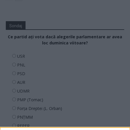
Sondaj
Ce partid ați vota dacă alegerile parlamentare ar avea
loc duminica viitoare?
USR
PNL
PSD
AUR
UDMR
PMP (Tomac)
Forța Dreptei (L. Orban)
PNȚMM
REPER