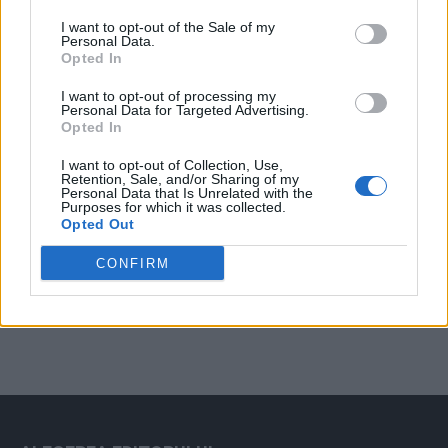
Arată rezultatele
I want to opt-out of the Sale of my
Personal Data.
Arhiva sondajelor
Opted In
I want to opt-out of processing my
Personal Data for Targeted Advertising.
Opted In
I want to opt-out of Collection, Use,
Retention, Sale, and/or Sharing of my
Personal Data that Is Unrelated with the
Purposes for which it was collected.
Opted Out
ad
CONFIRM