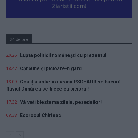
Ziaristii.com!
24 de ore
20.26
Lupta politicii românești cu prezentul
18.47
Cărbune și picioare-n gard
18.09
Coaliția antieuropeană PSD–AUR se bucură:
fluviul Dunărea se trece cu piciorul!
17.32
Vă veți blestema zilele, pesedeilor!
08.38
Escrocul Chirieac