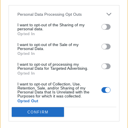
PUSL (D. Voiculescu)
third parties.
PNȚCD (Pavelescu)
Personal Data Processing Opt Outs
PNCR (Terheș)
I want to opt-out of the Sharing of my
Partidul Patrioților (Surugiu)
personal data.
Opted In
FAR (Coarnă)
România pe Primul Loc (Ponta)
I want to opt-out of the Sale of my
Personal Data.
Altul
Opted In
I want to opt-out of processing my
Personal Data for Targeted Advertising.
Opted In
Arată rezultatele
I want to opt-out of Collection, Use,
Retention, Sale, and/or Sharing of my
Arhiva sondajelor
Personal Data that Is Unrelated with the
Purposes for which it was collected.
Opted Out
CONFIRM