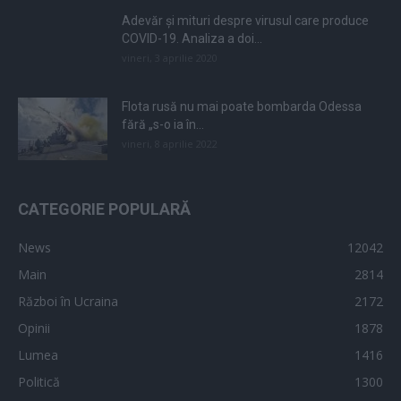
Adevăr și mituri despre virusul care produce
COVID-19. Analiza a doi...
vineri, 3 aprilie 2020
Flota rusă nu mai poate bombarda Odessa
fără „s-o ia în...
vineri, 8 aprilie 2022
CATEGORIE POPULARĂ
News
12042
Main
2814
Război în Ucraina
2172
Opinii
1878
Lumea
1416
Politică
1300