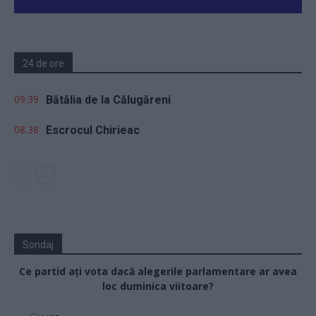
24 de ore
09.39
Bătălia de la Călugăreni
08.38
Escrocul Chirieac
Sondaj
Ce partid ați vota dacă alegerile parlamentare ar avea
loc duminica viitoare?