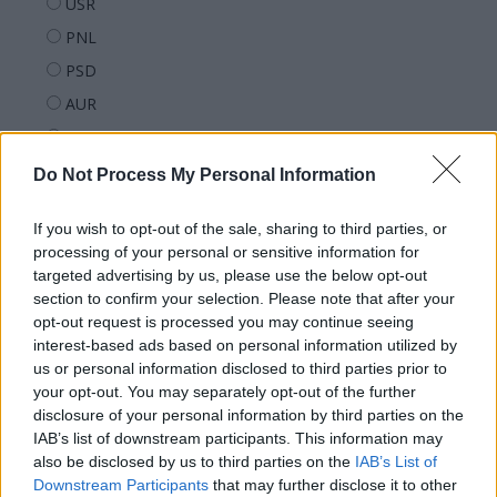
USR
PNL
PSD
AUR
UDMR
PMP (Tomac)
Do Not Process My Personal Information
Forța Dreptei (L. Orban)
If you wish to opt-out of the sale, sharing to third parties, or
PNȚMM
processing of your personal or sensitive information for
REPER
targeted advertising by us, please use the below opt-out
section to confirm your selection. Please note that after your
SENS
opt-out request is processed you may continue seeing
SOS (Șoșoacă)
interest-based ads based on personal information utilized by
us or personal information disclosed to third parties prior to
POT (Gavrilă)
your opt-out. You may separately opt-out of the further
PACE (Peia)
disclosure of your personal information by third parties on the
Acțiunea Conservatoare (Târziu)
IAB’s list of downstream participants. This information may
also be disclosed by us to third parties on the
IAB’s List of
PDF (Lazarus)
Downstream Participants
that may further disclose it to other