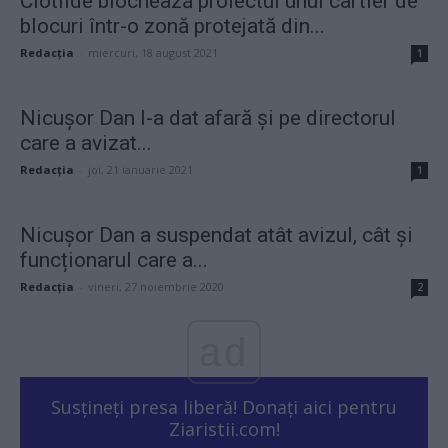
Clotilde blochează proiectul unui cartier de
blocuri într-o zonă protejată din...
Redacţia
-
miercuri, 18 august 2021
1
Nicușor Dan l-a dat afară și pe directorul
care a avizat...
Redacţia
-
joi, 21 ianuarie 2021
1
Nicușor Dan a suspendat atât avizul, cât și
funcționarul care a...
Redacţia
-
vineri, 27 noiembrie 2020
2
ad
Susțineți presa liberă! Donați aici pentru
Ziaristii.com!