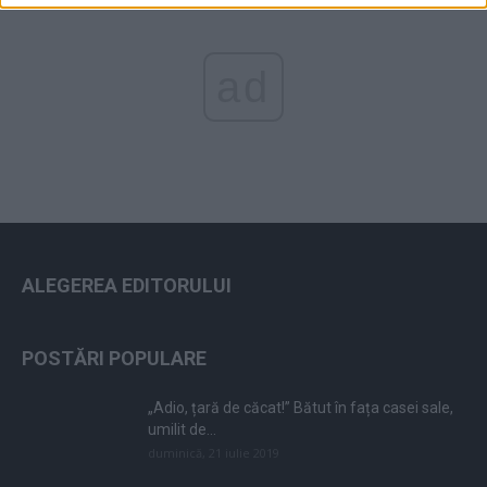
ad
ALEGEREA EDITORULUI
POSTĂRI POPULARE
„Adio, țară de căcat!” Bătut în fața casei sale,
umilit de...
duminică, 21 iulie 2019