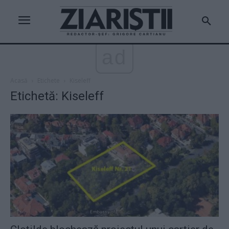
ad
Acasă
Etichete
Kiseleff
Etichetă: Kiseleff