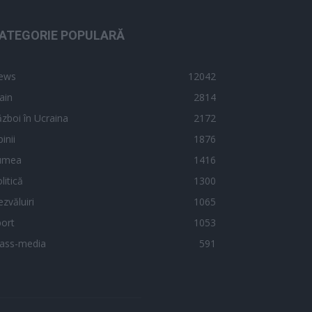
ATEGORIE POPULARĂ
ews
12042
ain
2814
zboi în Ucraina
2172
inii
1876
umea
1416
litică
1300
zvăluiri
1065
ort
1053
ass-media
591