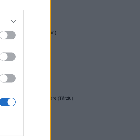
AUR
UDMR
PMP (Tomac)
Forța Dreptei (L. Orban)
PNȚMM
REPER
SENS
SOS (Șoșoacă)
POT (Gavrilă)
PACE (Peia)
Acțiunea Conservatoare (Târziu)
PDF (Lazarus)
PUSL (D. Voiculescu)
PNȚCD (Pavelescu)
PNCR (Terheș)