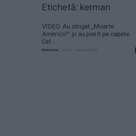
Etichetă: kerman
VIDEO. Au strigat „Moarte
Americii!” și au pierit pe capete.
Cel...
Redacţia
-
marți, 7 ianuarie 2020