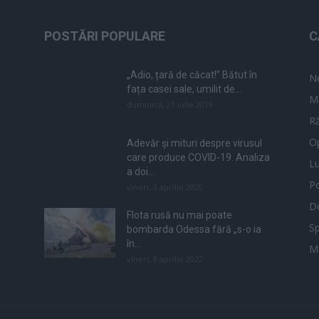
POSTĂRI POPULARE
C
„Adio, țară de căcat!” Bătut în
N
fața casei sale, umilit de...
M
duminică, 21 iulie 2019
Ră
Op
Adevăr și mituri despre virusul
care produce COVID-19. Analiza
L
a doi...
Po
vineri, 3 aprilie 2020
De
Flota rusă nu mai poate
Sp
bombarda Odessa fără „s-o ia
în...
M
vineri, 8 aprilie 2022