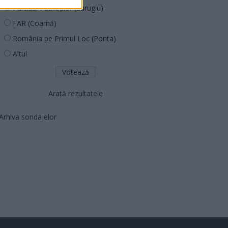
Partidul Patrioților (Surugiu)
FAR (Coarnă)
România pe Primul Loc (Ponta)
Altul
Arată rezultatele
Arhiva sondajelor