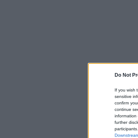
Do Not Pr
If you wish 
sensitive in
confirm you
continue se
information 
further disc
participants
Downstream 