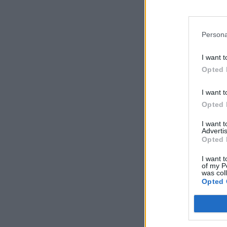
Persona
I want t
Opted 
I want t
Opted 
I want 
Advertis
Opted 
I want t
of my P
was col
Opted 