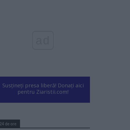
ad
Susțineți presa liberă! Donați aici
pentru Ziaristii.com!
24 de ore