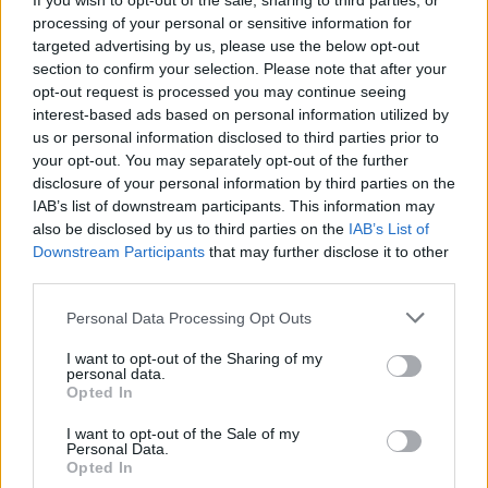
If you wish to opt-out of the sale, sharing to third parties, or
PDF (Lazarus)
processing of your personal or sensitive information for
PUSL (D. Voiculescu)
targeted advertising by us, please use the below opt-out
section to confirm your selection. Please note that after your
PNȚCD (Pavelescu)
opt-out request is processed you may continue seeing
PNCR (Terheș)
interest-based ads based on personal information utilized by
us or personal information disclosed to third parties prior to
Partidul Patrioților (Surugiu)
your opt-out. You may separately opt-out of the further
FAR (Coarnă)
disclosure of your personal information by third parties on the
IAB’s list of downstream participants. This information may
România pe Primul Loc (Ponta)
also be disclosed by us to third parties on the
IAB’s List of
Altul
Downstream Participants
that may further disclose it to other
third parties.
Personal Data Processing Opt Outs
Arată rezultatele
I want to opt-out of the Sharing of my
personal data.
Arhiva sondajelor
Opted In
I want to opt-out of the Sale of my
Personal Data.
Opted In