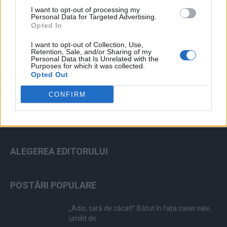
I want to opt-out of processing my
Personal Data for Targeted Advertising.
Opted In
I want to opt-out of Collection, Use,
ad
Retention, Sale, and/or Sharing of my
Personal Data that Is Unrelated with the
Purposes for which it was collected.
Opted Out
CONFIRM
ALEGEREA EDITORULUI
POSTĂRI POPULARE
„Adio, țară de căcat!” Bătut în fața casei sale,
umilit de...