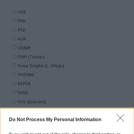
USR
PNL
PSD
AUR
UDMR
PMP (Tomac)
Forța Dreptei (L. Orban)
PNȚMM
REPER
SENS
SOS (Șoșoacă)
POT (Gavrilă)
PACE (Peia)
Do Not Process My Personal Information
Acțiunea Conservatoare (Târziu)