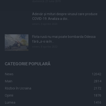
duminică, 21 iulie 2019
Adevăr și mituri despre virusul care produce
COVID-19. Analiza a doi...
vineri, 3 aprilie 2020
Flota rusă nu mai poate bombarda Odessa
fără „s-o ia în...
vineri, 8 aprilie 2022
CATEGORIE POPULARĂ
News
12042
Main
2814
Război în Ucraina
2172
Opinii
1876
Lumea
1416