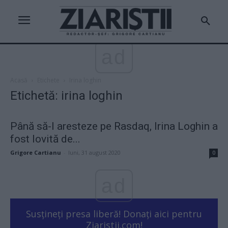
ad
Acasă
Etichete
Irina loghin
Etichetă: irina loghin
Până să-l aresteze pe Rasdaq, Irina Loghin a
fost lovită de...
Grigore Cartianu
-
luni, 31 august 2020
0
ad
Susțineți presa liberă! Donați aici pentru
Ziaristii.com!