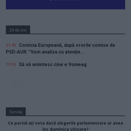
24 de ore
21.40
Comisia Europeană, după ororile comise de
PSD-AUR: ”Vom analiza cu atenție...
19.50
Să vă amintesc cine e Voineag
Sondaj
Ce partid ați vota dacă alegerile parlamentare ar avea
loc duminica viitoare?