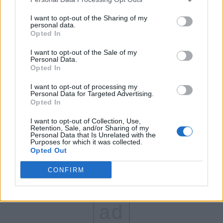
FAR (Coarnă)
I want to opt-out of the Sharing of my
personal data.
România pe Primul Loc (Ponta)
Opted In
Altul
I want to opt-out of the Sale of my
Personal Data.
Opted In
Arată rezultatele
I want to opt-out of processing my
Personal Data for Targeted Advertising.
Opted In
Arhiva sondajelor
I want to opt-out of Collection, Use,
Retention, Sale, and/or Sharing of my
Personal Data that Is Unrelated with the
Purposes for which it was collected.
Opted Out
CONFIRM
ad