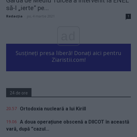
Garda de Mediu Tulcea a intervenit la ENEL
să-l „ierte” pe...
Redacţia
-
joi, 4 martie 2021
1
ad
Susțineți presa liberă! Donați aici pentru
Ziaristii.com!
24 de ore
20.57
Ortodoxia nucleară a lui Kirill
19.06
A doua operațiune obscenă a DIICOT în această
vară, după ”cazul...