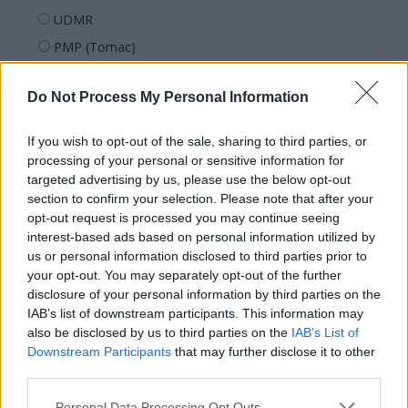
UDMR
PMP (Tomac)
Forța Dreptei (L. Orban)
Do Not Process My Personal Information
PNȚMM
REPER
If you wish to opt-out of the sale, sharing to third parties, or
SENS
processing of your personal or sensitive information for
targeted advertising by us, please use the below opt-out
SOS (Șoșoacă)
section to confirm your selection. Please note that after your
POT (Gavrilă)
opt-out request is processed you may continue seeing
interest-based ads based on personal information utilized by
PACE (Peia)
us or personal information disclosed to third parties prior to
Acțiunea Conservatoare (Târziu)
your opt-out. You may separately opt-out of the further
PDF (Lazarus)
disclosure of your personal information by third parties on the
IAB’s list of downstream participants. This information may
PUSL (D. Voiculescu)
also be disclosed by us to third parties on the
IAB’s List of
PNȚCD (Pavelescu)
Downstream Participants
that may further disclose it to other
third parties.
PNCR (Terheș)
Partidul Patrioților (Surugiu)
Personal Data Processing Opt Outs