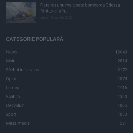
Flota rusă nu mai poate bombarda Odessa
fără „s-o ia în...
vineri, 8 aprilie 2022
CATEGORIE POPULARĂ
News
12040
Main
2814
Război în Ucraina
2172
Opinii
1874
Lumea
1416
Politică
1300
Dezvăluiri
1065
Sport
1053
Mass-media
591