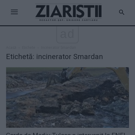
ad
Acasă
Etichete
Incinerator Smardan
Etichetă: incinerator Smardan