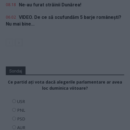
08.18
Ne-au furat străinii Dunărea!
06.02
VIDEO. De ce să scufundăm 5 barje românești?
Nu mai bine...
Sondaj
Ce partid ați vota dacă alegerile parlamentare ar avea
loc duminica viitoare?
USR
PNL
PSD
AUR