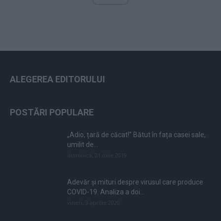
ALEGEREA EDITORULUI
POSTĂRI POPULARE
„Adio, țară de căcat!” Bătut în fața casei sale,
umilit de...
duminică, 21 iulie 2019
Adevăr și mituri despre virusul care produce
COVID-19. Analiza a doi...
vineri, 3 aprilie 2020