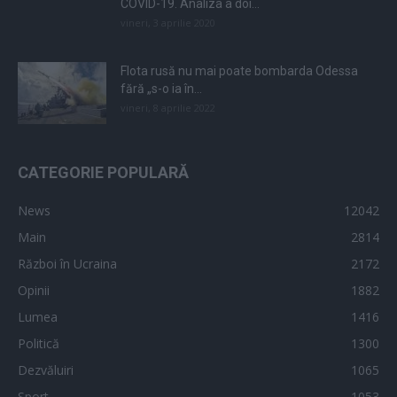
COVID-19. Analiza a doi...
vineri, 3 aprilie 2020
Flota rusă nu mai poate bombarda Odessa
fără „s-o ia în...
vineri, 8 aprilie 2022
CATEGORIE POPULARĂ
News
12042
Main
2814
Război în Ucraina
2172
Opinii
1882
Lumea
1416
Politică
1300
Dezvăluiri
1065
Sport
1053