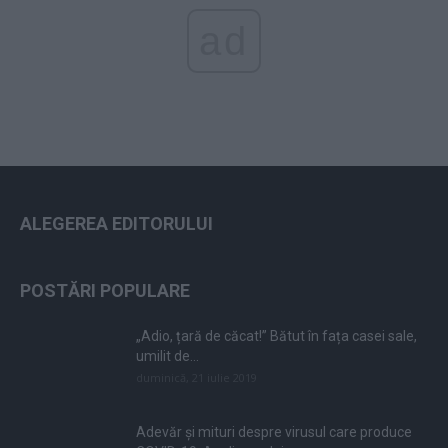
ad
ALEGEREA EDITORULUI
POSTĂRI POPULARE
„Adio, țară de căcat!” Bătut în fața casei sale,
umilit de...
duminică, 21 iulie 2019
Adevăr și mituri despre virusul care produce