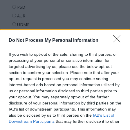
PSD
AUR
UDMR
PMP (Tomac)
Do Not Process My Personal Information
Forța Dreptei (L. Orban)
PNȚMM
If you wish to opt-out of the sale, sharing to third parties, or
REPER
processing of your personal or sensitive information for
targeted advertising by us, please use the below opt-out
SENS
section to confirm your selection. Please note that after your
SOS (Șoșoacă)
opt-out request is processed you may continue seeing
interest-based ads based on personal information utilized by
POT (Gavrilă)
us or personal information disclosed to third parties prior to
PACE (Peia)
your opt-out. You may separately opt-out of the further
Acțiunea Conservatoare (Târziu)
disclosure of your personal information by third parties on the
IAB’s list of downstream participants. This information may
PDF (Lazarus)
also be disclosed by us to third parties on the
IAB’s List of
PUSL (D. Voiculescu)
Downstream Participants
that may further disclose it to other
third parties.
PNȚCD (Pavelescu)