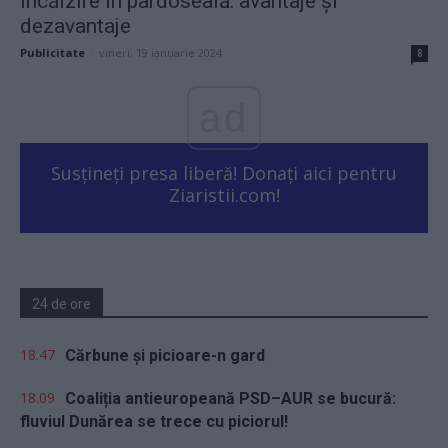
Încălzire în pardoseală: avantaje și
dezavantaje
Publicitate
-
vineri, 19 ianuarie 2024
8
ad
Susțineți presa liberă! Donați aici pentru
Ziaristii.com!
24 de ore
18.47
Cărbune și picioare-n gard
18.09
Coaliția antieuropeană PSD–AUR se bucură:
fluviul Dunărea se trece cu piciorul!