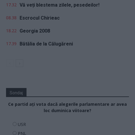
17.32
Vă veți blestema zilele, pesedeilor!
08.38
Escrocul Chirieac
18.22
Georgia 2008
17.39
Bătălia de la Călugăreni
Sondaj
Ce partid ați vota dacă alegerile parlamentare ar avea
loc duminica viitoare?
USR
PNL