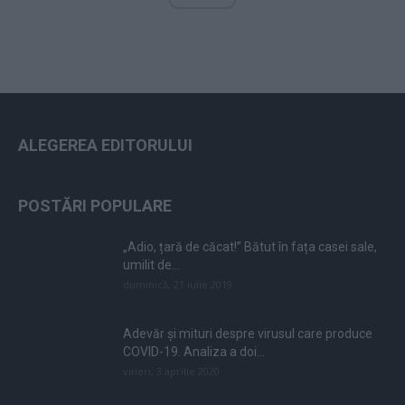
ALEGEREA EDITORULUI
POSTĂRI POPULARE
„Adio, țară de căcat!” Bătut în fața casei sale,
umilit de...
duminică, 21 iulie 2019
Adevăr și mituri despre virusul care produce
COVID-19. Analiza a doi...
vineri, 3 aprilie 2020