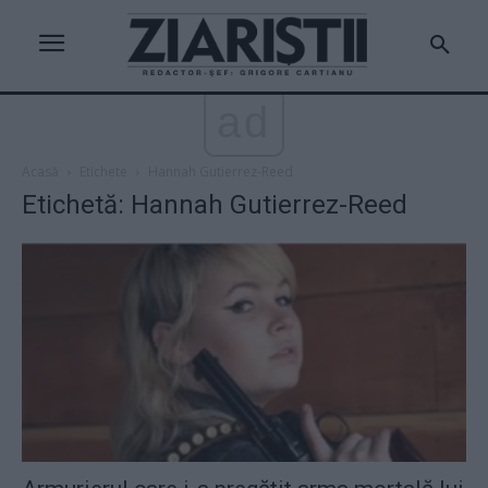
ad
Acasă
Etichete
Hannah Gutierrez-Reed
Etichetă: Hannah Gutierrez-Reed