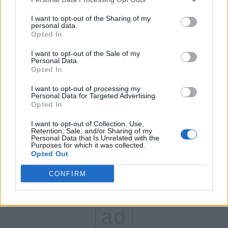
FAR (Coarnă)
I want to opt-out of the Sharing of my
personal data.
România pe Primul Loc (Ponta)
Opted In
Altul
I want to opt-out of the Sale of my
Personal Data.
Opted In
Arată rezultatele
I want to opt-out of processing my
Personal Data for Targeted Advertising.
Opted In
Arhiva sondajelor
I want to opt-out of Collection, Use,
Retention, Sale, and/or Sharing of my
Personal Data that Is Unrelated with the
Purposes for which it was collected.
Opted Out
CONFIRM
ad