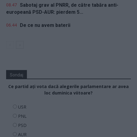
08.47
Sabotaj grav al PNRR, de către tabăra anti-
europeană PSD-AUR: pierdem 5...
06.44
De ce nu avem baterii
Sondaj
Ce partid ați vota dacă alegerile parlamentare ar avea
loc duminica viitoare?
USR
PNL
PSD
AUR