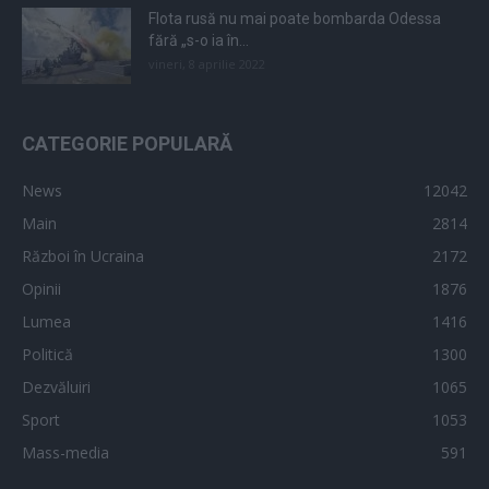
Flota rusă nu mai poate bombarda Odessa
fără „s-o ia în...
vineri, 8 aprilie 2022
CATEGORIE POPULARĂ
News
12042
Main
2814
Război în Ucraina
2172
Opinii
1876
Lumea
1416
Politică
1300
Dezvăluiri
1065
Sport
1053
Mass-media
591