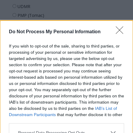
UDMR
PMP (Tomac)
Forța Dreptei (L. Orban)
Do Not Process My Personal Information
PNȚMM
REPER
If you wish to opt-out of the sale, sharing to third parties, or
SENS
processing of your personal or sensitive information for
targeted advertising by us, please use the below opt-out
SOS (Șoșoacă)
section to confirm your selection. Please note that after your
POT (Gavrilă)
opt-out request is processed you may continue seeing
interest-based ads based on personal information utilized by
PACE (Peia)
us or personal information disclosed to third parties prior to
Acțiunea Conservatoare (Târziu)
your opt-out. You may separately opt-out of the further
PDF (Lazarus)
disclosure of your personal information by third parties on the
IAB’s list of downstream participants. This information may
PUSL (D. Voiculescu)
also be disclosed by us to third parties on the
IAB’s List of
PNȚCD (Pavelescu)
Downstream Participants
that may further disclose it to other
third parties.
PNCR (Terheș)
Partidul Patrioților (Surugiu)
Personal Data Processing Opt Outs