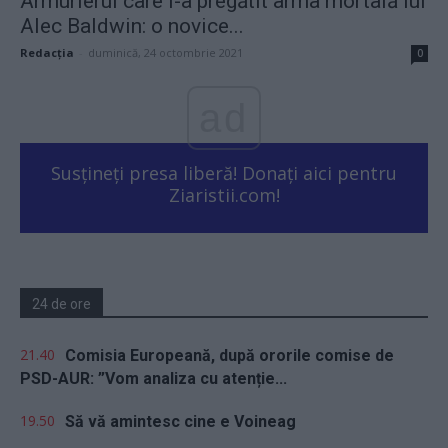
Armurierul care i-a pregătit arma mortală lui
Alec Baldwin: o novice...
Redacţia
-
duminică, 24 octombrie 2021
0
ad
Susțineți presa liberă! Donați aici pentru
Ziaristii.com!
24 de ore
21.40
Comisia Europeană, după ororile comise de
PSD-AUR: ”Vom analiza cu atenție...
19.50
Să vă amintesc cine e Voineag