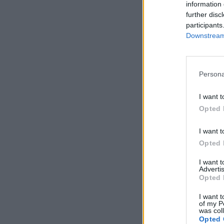
information 
further disc
participants
Downstream 
Persona
I want t
Opted 
I want t
Opted 
I want 
Advertis
Opted 
I want t
of my P
was col
Opted 