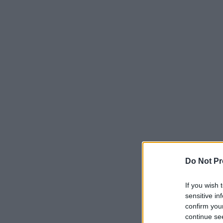
Do Not Pr
If you wish 
sensitive in
confirm you
continue se