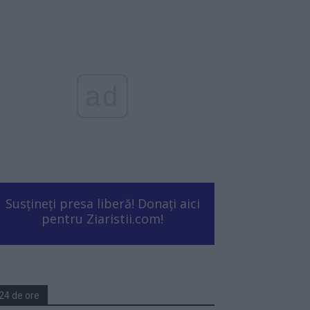
ad
Susțineți presa liberă! Donați aici
pentru Ziaristii.com!
24 de ore