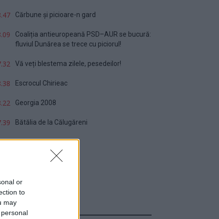
.47
Cărbune și picioare-n gard
.09
Coaliția antieuropeană PSD–AUR se bucură:
fluviul Dunărea se trece cu piciorul!
.32
Vă veți blestema zilele, pesedeilor!
.38
Escrocul Chirieac
.22
Georgia 2008
.39
Bătălia de la Călugăreni
sonal or
ection to
ou may
Sondaj
 personal