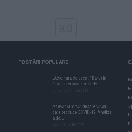
ad
POSTĂRI POPULARE
C
„Adio, țară de căcat!” Bătut în
N
fața casei sale, umilit de...
M
duminică, 21 iulie 2019
Ră
Op
Adevăr și mituri despre virusul
care produce COVID-19. Analiza
L
a doi...
Po
vineri, 3 aprilie 2020