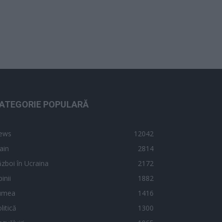
ATEGORIE POPULARĂ
ews
12042
ain
2814
zboi în Ucraina
2172
inii
1882
umea
1416
litică
1300