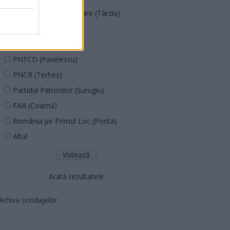
Acțiunea Conservatoare (Târziu)
PDF (Lazarus)
PUSL (D. Voiculescu)
PNȚCD (Pavelescu)
PNCR (Terheș)
Partidul Patrioților (Surugiu)
FAR (Coarnă)
România pe Primul Loc (Ponta)
Altul
Arată rezultatele
Arhiva sondajelor