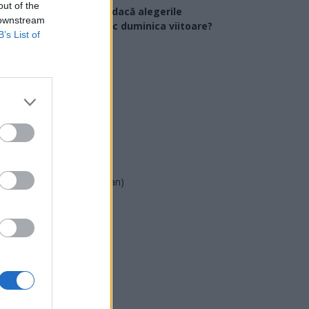
out of the
Ce partid ați vota dacă alegerile
 downstream
arlamentare ar avea loc duminica viitoare?
B’s List of
USR
PNL
PSD
AUR
UDMR
PMP (Tomac)
Forța Dreptei (L. Orban)
PNȚMM
REPER
SENS
SOS (Șoșoacă)
POT (Gavrilă)
PACE (Peia)