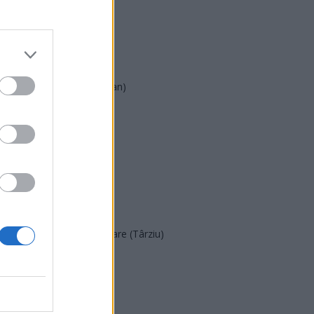
PSD
AUR
UDMR
PMP (Tomac)
Forța Dreptei (L. Orban)
PNȚMM
REPER
SENS
SOS (Șoșoacă)
POT (Gavrilă)
PACE (Peia)
Acțiunea Conservatoare (Târziu)
PDF (Lazarus)
PUSL (D. Voiculescu)
PNȚCD (Pavelescu)