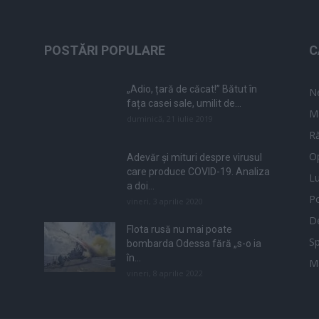
POSTĂRI POPULARE
C
„Adio, țară de căcat!” Bătut în
N
fața casei sale, umilit de...
M
duminică, 21 iulie 2019
Ră
Op
Adevăr și mituri despre virusul
care produce COVID-19. Analiza
L
a doi...
Po
vineri, 3 aprilie 2020
De
Flota rusă nu mai poate
Sp
bombarda Odessa fără „s-o ia
în...
M
vineri, 8 aprilie 2022