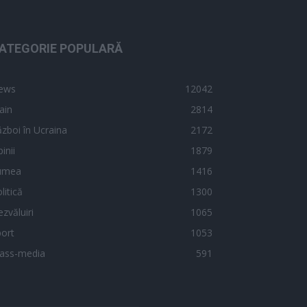
ATEGORIE POPULARĂ
ews
12042
ain
2814
zboi în Ucraina
2172
inii
1879
umea
1416
litică
1300
zvăluiri
1065
ort
1053
ass-media
591