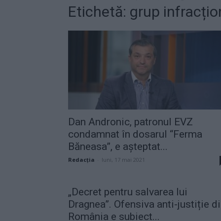
Etichetă: grup infracți
Dan Andronic, patronul EVZ
condamnat în dosarul “Ferma
Băneasa”, e așteptat...
Redacţia
-
luni, 17 mai 2021
„Decret pentru salvarea lui
Dragnea”. Ofensiva anti-justiție d
România e subiect...