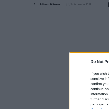
Alin Miron Stănescu
-
joi, 24 ianuarie 2019
Do Not Pr
If you wish 
sensitive in
confirm you
continue se
information 
further disc
participants