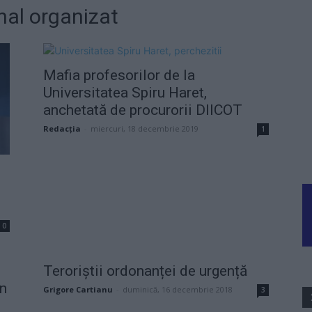
onal organizat
Mafia profesorilor de la
Universitatea Spiru Haret,
anchetată de procurorii DIICOT
Redacţia
-
miercuri, 18 decembrie 2019
1
0
Teroriștii ordonanței de urgență
in
Grigore Cartianu
-
duminică, 16 decembrie 2018
3