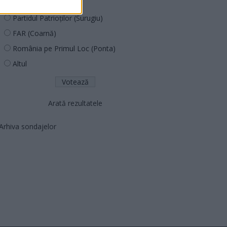
PNCR (Terheș)
Partidul Patrioților (Surugiu)
FAR (Coarnă)
România pe Primul Loc (Ponta)
Altul
Arată rezultatele
Arhiva sondajelor