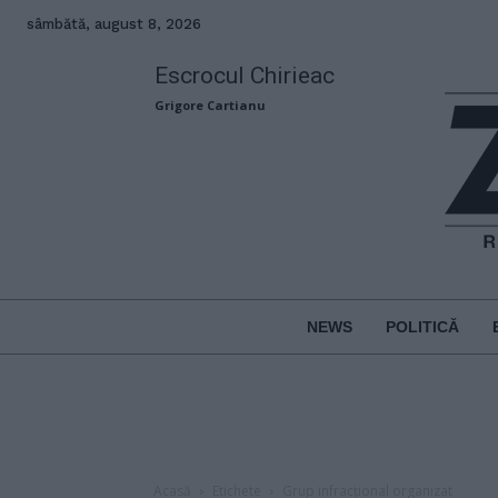
sâmbătă, august 8, 2026
Escrocul Chirieac
Grigore Cartianu
NEWS
POLITICĂ
Acasă
Etichete
Grup infracțional organizat