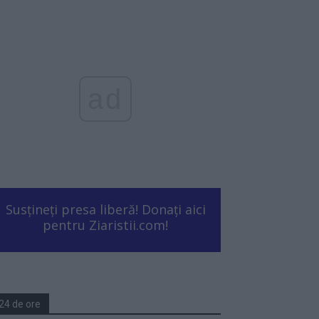
ad
Susțineți presa liberă! Donați aici
pentru Ziaristii.com!
24 de ore