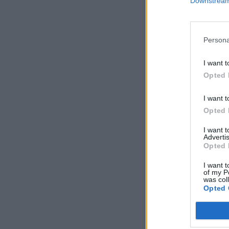
Downstream 
Persona
I want t
Opted 
I want t
Opted 
I want 
Advertis
Opted 
I want t
of my P
was col
Opted 