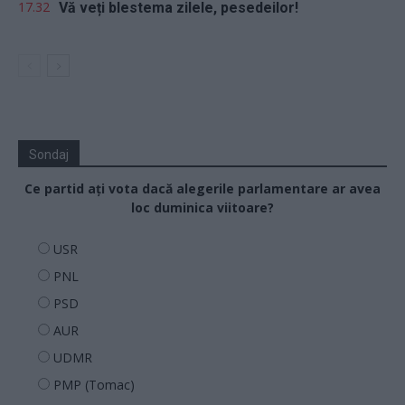
17.32
Vă veți blestema zilele, pesedeilor!
Sondaj
Ce partid ați vota dacă alegerile parlamentare ar avea
loc duminica viitoare?
USR
PNL
PSD
AUR
UDMR
PMP (Tomac)