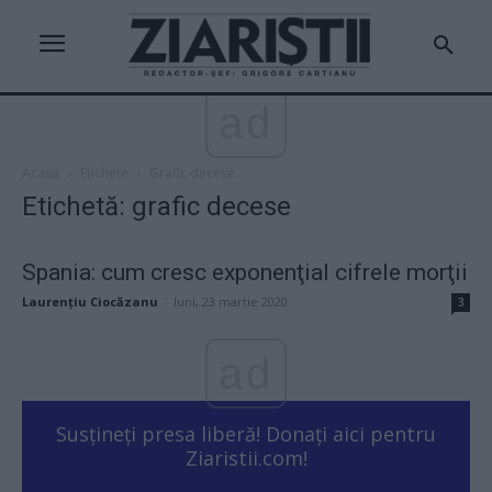
ad
Acasă
Etichete
Grafic decese
Etichetă: grafic decese
Spania: cum cresc exponenţial cifrele morţii
Laurențiu Ciocăzanu
-
luni, 23 martie 2020
3
ad
Susțineți presa liberă! Donați aici pentru
Ziaristii.com!