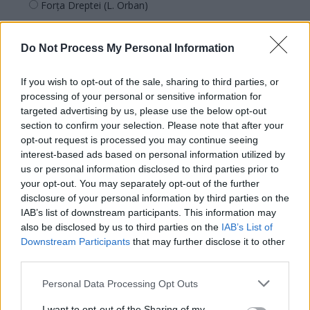
Forța Dreptei (L. Orban)
PNȚMM
REPER
Do Not Process My Personal Information
SENS
If you wish to opt-out of the sale, sharing to third parties, or
SOS (Șoșoacă)
processing of your personal or sensitive information for
POT (Gavrilă)
targeted advertising by us, please use the below opt-out
section to confirm your selection. Please note that after your
PACE (Peia)
opt-out request is processed you may continue seeing
Acțiunea Conservatoare (Târziu)
interest-based ads based on personal information utilized by
us or personal information disclosed to third parties prior to
PDF (Lazarus)
your opt-out. You may separately opt-out of the further
PUSL (D. Voiculescu)
disclosure of your personal information by third parties on the
PNȚCD (Pavelescu)
IAB’s list of downstream participants. This information may
also be disclosed by us to third parties on the
IAB’s List of
PNCR (Terheș)
Downstream Participants
that may further disclose it to other
Partidul Patrioților (Surugiu)
third parties.
FAR (Coarnă)
Personal Data Processing Opt Outs
România pe Primul Loc (Ponta)
I want to opt-out of the Sharing of my