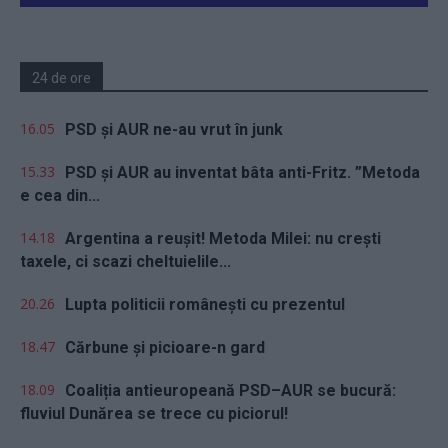
24 de ore
16.05
PSD și AUR ne-au vrut în junk
15.33
PSD și AUR au inventat bâta anti-Fritz. ”Metoda
e cea din...
14.18
Argentina a reușit! Metoda Milei: nu crești
taxele, ci scazi cheltuielile...
20.26
Lupta politicii românești cu prezentul
18.47
Cărbune și picioare-n gard
18.09
Coaliția antieuropeană PSD–AUR se bucură:
fluviul Dunărea se trece cu piciorul!