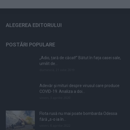
ALEGEREA EDITORULUI
POSTĂRI POPULARE
„Adio, țară de căcat!” Bătut în fața casei sale,
umilit de...
duminică, 21 iulie 2019
Adevăr și mituri despre virusul care produce
COVID-19. Analiza a doi...
vineri, 3 aprilie 2020
Flota rusă nu mai poate bombarda Odessa
fără „s-o ia în...
vineri, 8 aprilie 2022