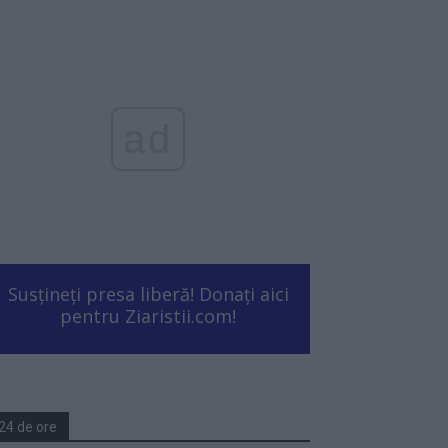
ad
Susțineți presa liberă! Donați aici
pentru Ziaristii.com!
24 de ore