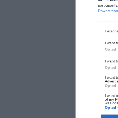
participants
Downstream 
Persona
I want t
Opted 
I want t
Opted 
I want 
Advertis
Opted 
I want t
of my P
was col
Opted 