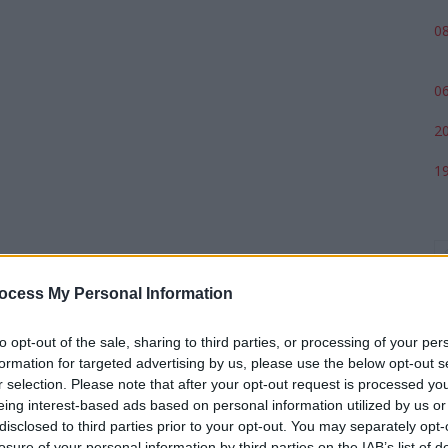
08
06
20
19
ocess My Personal Information
to opt-out of the sale, sharing to third parties, or processing of your per
formation for targeted advertising by us, please use the below opt-out s
r selection. Please note that after your opt-out request is processed y
eing interest-based ads based on personal information utilized by us or
p
disclosed to third parties prior to your opt-out. You may separately opt-
losure of your personal information by third parties on the IAB’s list of