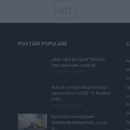
ad
POSTĂRI POPULARE
C
„Adio, țară de căcat!” Bătut în
N
fața casei sale, umilit de...
M
duminică, 21 iulie 2019
Ră
Op
Adevăr și mituri despre virusul
care produce COVID-19. Analiza
L
a doi...
Po
vineri, 3 aprilie 2020
De
Flota rusă nu mai poate
Sp
bombarda Odessa fără „s-o ia
în...