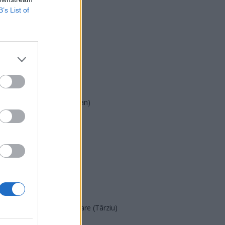
B’s List of
USR
PNL
PSD
AUR
UDMR
PMP (Tomac)
Forța Dreptei (L. Orban)
PNȚMM
REPER
SENS
SOS (Șoșoacă)
POT (Gavrilă)
PACE (Peia)
Acțiunea Conservatoare (Târziu)
PDF (Lazarus)