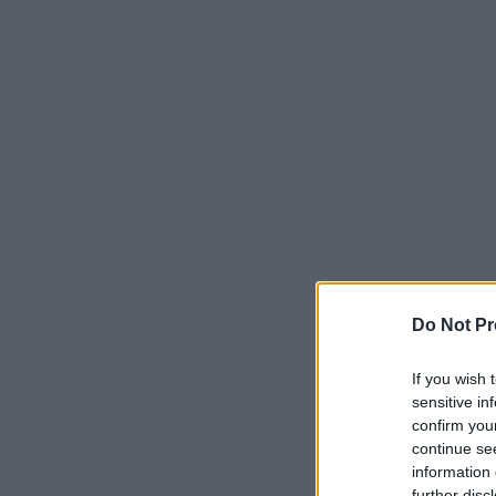
Do Not Pr
If you wish 
sensitive in
confirm you
continue se
information 
further disc