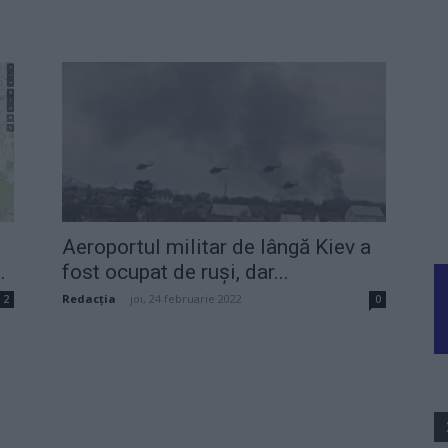
Aeroportul militar de lângă Kiev a
.
fost ocupat de ruși, dar...
Redacţia
-
joi, 24 februarie 2022
2
0