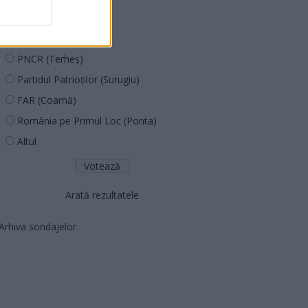
PUSL (D. Voiculescu)
PNȚCD (Pavelescu)
PNCR (Terheș)
Partidul Patrioților (Surugiu)
FAR (Coarnă)
România pe Primul Loc (Ponta)
Altul
Arată rezultatele
Arhiva sondajelor