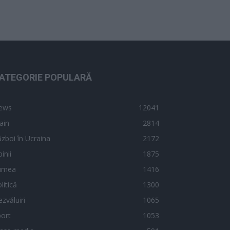
ATEGORIE POPULARĂ
ews
12041
ain
2814
zboi în Ucraina
2172
inii
1875
umea
1416
litică
1300
zvăluiri
1065
ort
1053