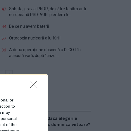
.47
Sabotaj grav al PNRR, de către tabăra anti-
europeană PSD-AUR: pierdem 5...
.44
De ce nu avem baterii
.57
Ortodoxia nucleară a lui Kirill
.06
A doua operațiune obscenă a DIICOT în
această vară, după ”cazul...
sonal or
ection to
Sondaj
ou may
Ce partid ați vota dacă alegerile
 personal
arlamentare ar avea loc duminica viitoare?
out of the
 downstream