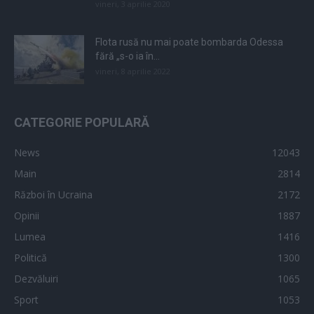
vineri, 3 aprilie 2020
Flota rusă nu mai poate bombarda Odessa
fără „s-o ia în...
vineri, 8 aprilie 2022
CATEGORIE POPULARĂ
News
12043
Main
2814
Război în Ucraina
2172
Opinii
1887
Lumea
1416
Politică
1300
Dezvăluiri
1065
Sport
1053