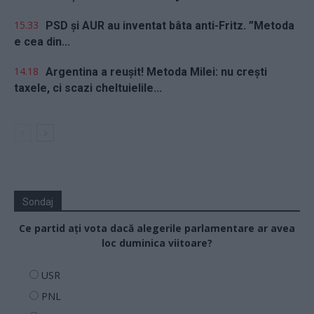
15.33
PSD și AUR au inventat bâta anti-Fritz. ”Metoda
e cea din...
14.18
Argentina a reușit! Metoda Milei: nu crești
taxele, ci scazi cheltuielile...
Sondaj
Ce partid ați vota dacă alegerile parlamentare ar avea
loc duminica viitoare?
USR
PNL