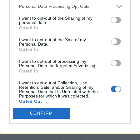
PNCR (Terheș)
Personal Data Processing Opt Outs
Partidul Patrioților (Surugiu)
I want to opt-out of the Sharing of my
FAR (Coarnă)
personal data.
Opted In
România pe Primul Loc (Ponta)
Altul
I want to opt-out of the Sale of my
Personal Data.
Opted In
I want to opt-out of processing my
Arată rezultatele
Personal Data for Targeted Advertising.
Opted In
Arhiva sondajelor
I want to opt-out of Collection, Use,
Retention, Sale, and/or Sharing of my
Personal Data that Is Unrelated with the
Purposes for which it was collected.
Opted Out
CONFIRM