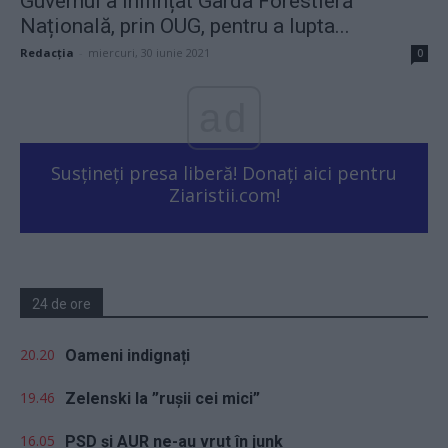
Guvernul a înființat Garda Forestieră
Națională, prin OUG, pentru a lupta...
Redacţia
-
miercuri, 30 iunie 2021
0
ad
Susțineți presa liberă! Donați aici pentru
Ziaristii.com!
24 de ore
20.20
Oameni indignați
19.46
Zelenski la ”rușii cei mici”
16.05
PSD și AUR ne-au vrut în junk