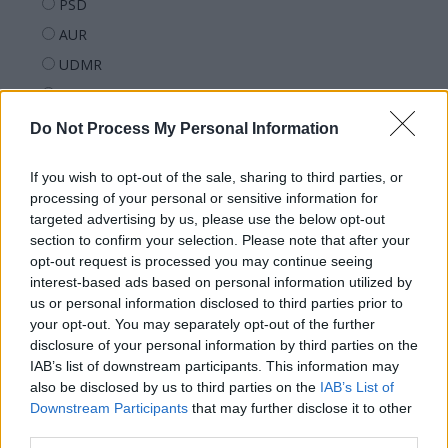
PSD
AUR
UDMR
PMP (Tomac)
Forța Dreptei (L. Orban)
Do Not Process My Personal Information
PNȚMM
If you wish to opt-out of the sale, sharing to third parties, or
REPER
processing of your personal or sensitive information for
SENS
targeted advertising by us, please use the below opt-out
section to confirm your selection. Please note that after your
SOS (Șoșoacă)
opt-out request is processed you may continue seeing
POT (Gavrilă)
interest-based ads based on personal information utilized by
us or personal information disclosed to third parties prior to
PACE (Peia)
your opt-out. You may separately opt-out of the further
Acțiunea Conservatoare (Târziu)
disclosure of your personal information by third parties on the
PDF (Lazarus)
IAB’s list of downstream participants. This information may
also be disclosed by us to third parties on the
IAB’s List of
PUSL (D. Voiculescu)
Downstream Participants
that may further disclose it to other
PNȚCD (Pavelescu)
third parties.