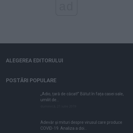
ad
ALEGEREA EDITORULUI
POSTĂRI POPULARE
„Adio, țară de căcat!” Bătut în fața casei sale,
umilit de...
duminică, 21 iulie 2019
Adevăr și mituri despre virusul care produce
COVID-19. Analiza a doi...