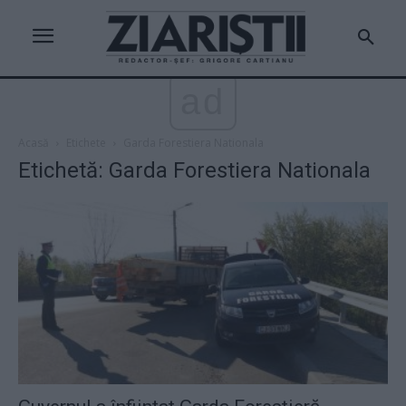
ad
Acasă
Etichete
Garda Forestiera Nationala
Etichetă: Garda Forestiera Nationala