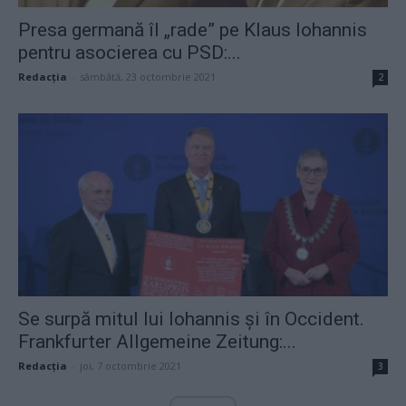
Presa germană îl „rade” pe Klaus Iohannis
pentru asocierea cu PSD:...
Redacţia
-
sâmbătă, 23 octombrie 2021
2
Se surpă mitul lui Iohannis și în Occident.
Frankfurter Allgemeine Zeitung:...
Redacţia
-
joi, 7 octombrie 2021
3