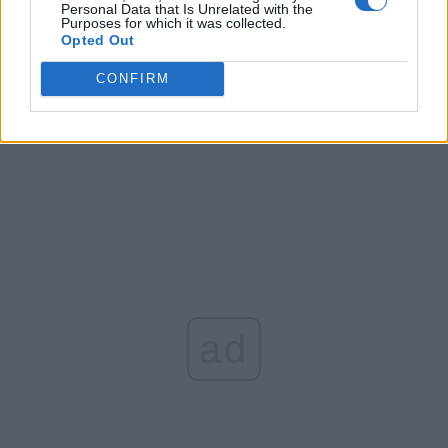
Altul
Personal Data that Is Unrelated with the
Purposes for which it was collected.
Opted Out
CONFIRM
Arată rezultatele
Arhiva sondajelor
ad