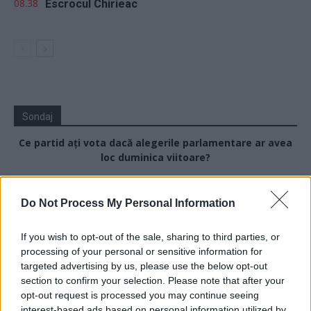
08.38
Escrocul Chirieac
Sondaj
Ce partid ați vota dacă alegerile parlamentare ar avea
loc duminica viitoare?
USR
Do Not Process My Personal Information
PNL
PSD
If you wish to opt-out of the sale, sharing to third parties, or
AUR
processing of your personal or sensitive information for
targeted advertising by us, please use the below opt-out
UDMR
section to confirm your selection. Please note that after your
PMP (Tomac)
opt-out request is processed you may continue seeing
interest-based ads based on personal information utilized by