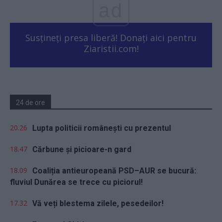
ad
Susțineți presa liberă! Donați aici pentru
Ziaristii.com!
24 de ore
20.26
Lupta politicii românești cu prezentul
18.47
Cărbune și picioare-n gard
18.09
Coaliția antieuropeană PSD–AUR se bucură:
fluviul Dunărea se trece cu piciorul!
17.32
Vă veți blestema zilele, pesedeilor!