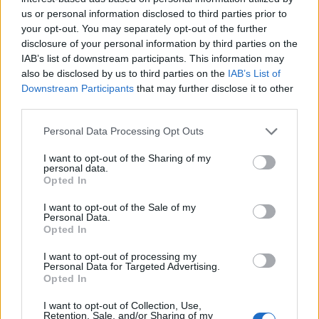
Forța Dreptei (L. Orban)
us or personal information disclosed to third parties prior to
PNȚMM
your opt-out. You may separately opt-out of the further
disclosure of your personal information by third parties on the
REPER
IAB’s list of downstream participants. This information may
SENS
also be disclosed by us to third parties on the
IAB’s List of
SOS (Șoșoacă)
Downstream Participants
that may further disclose it to other
third parties.
POT (Gavrilă)
PACE (Peia)
Personal Data Processing Opt Outs
Acțiunea Conservatoare (Târziu)
I want to opt-out of the Sharing of my
personal data.
PDF (Lazarus)
Opted In
PUSL (D. Voiculescu)
I want to opt-out of the Sale of my
PNȚCD (Pavelescu)
Personal Data.
Opted In
PNCR (Terheș)
I want to opt-out of processing my
Partidul Patrioților (Surugiu)
Personal Data for Targeted Advertising.
Opted In
FAR (Coarnă)
România pe Primul Loc (Ponta)
I want to opt-out of Collection, Use,
Retention, Sale, and/or Sharing of my