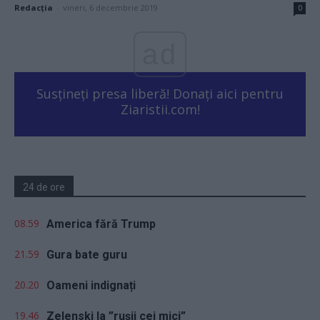
Redacţia
-
vineri, 6 decembrie 2019
0
ad
Susțineți presa liberă! Donați aici pentru
Ziaristii.com!
24 de ore
08.59
America fără Trump
21.59
Gura bate guru
20.20
Oameni indignați
19.46
Zelenski la ”rușii cei mici”