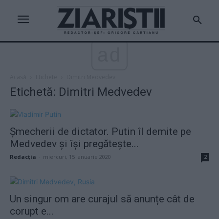
ad
Acasă
Etichete
Dimitri Medvedev
Etichetă: Dimitri Medvedev
Șmecherii de dictator. Putin îl demite pe
Medvedev și își pregătește...
Redacţia
-
miercuri, 15 ianuarie 2020
2
Un singur om are curajul să anunțe cât de
corupt e...