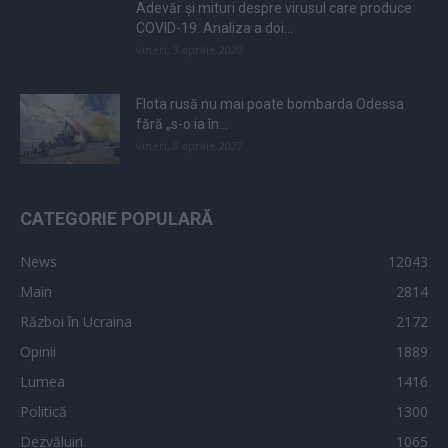
Adevăr și mituri despre virusul care produce
COVID-19. Analiza a doi...
vineri, 3 aprilie 2020
Flota rusă nu mai poate bombarda Odessa
fără „s-o ia în...
vineri, 8 aprilie 2022
CATEGORIE POPULARĂ
News
12043
Main
2814
Război în Ucraina
2172
Opinii
1889
Lumea
1416
Politică
1300
Dezvăluiri
1065