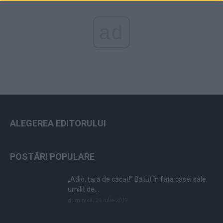
ad
ALEGEREA EDITORULUI
POSTĂRI POPULARE
„Adio, țară de căcat!” Bătut în fața casei sale,
umilit de...
duminică, 21 iulie 2019