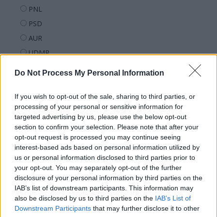
PNL
PSD
AUR
UDMR
PMP (Tomac)
Do Not Process My Personal Information
Forța Dreptei (L. Orban)
PNȚMM
If you wish to opt-out of the sale, sharing to third parties, or
processing of your personal or sensitive information for
REPER
targeted advertising by us, please use the below opt-out
SENS
section to confirm your selection. Please note that after your
opt-out request is processed you may continue seeing
SOS (Șoșoacă)
interest-based ads based on personal information utilized by
POT (Gavrilă)
us or personal information disclosed to third parties prior to
your opt-out. You may separately opt-out of the further
PACE (Peia)
disclosure of your personal information by third parties on the
Acțiunea Conservatoare (Târziu)
IAB’s list of downstream participants. This information may
PDF (Lazarus)
also be disclosed by us to third parties on the
IAB’s List of
Downstream Participants
that may further disclose it to other
PUSL (D. Voiculescu)