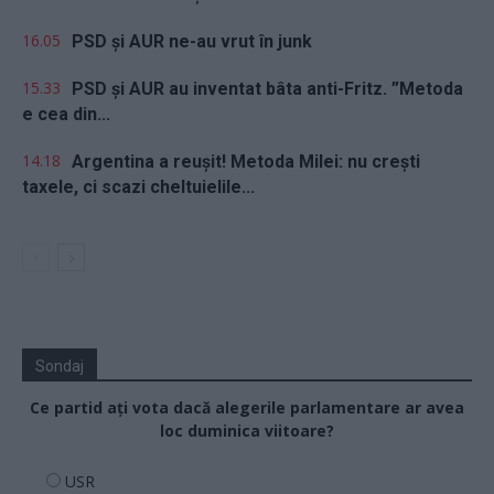
16.05
PSD și AUR ne-au vrut în junk
15.33
PSD și AUR au inventat bâta anti-Fritz. ”Metoda
e cea din...
14.18
Argentina a reușit! Metoda Milei: nu crești
taxele, ci scazi cheltuielile...
Sondaj
Ce partid ați vota dacă alegerile parlamentare ar avea
loc duminica viitoare?
USR