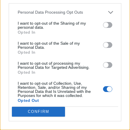
third parties.
PNȚCD (Pavelescu)
Personal Data Processing Opt Outs
PNCR (Terheș)
Partidul Patrioților (Surugiu)
I want to opt-out of the Sharing of my
personal data.
FAR (Coarnă)
Opted In
România pe Primul Loc (Ponta)
I want to opt-out of the Sale of my
Personal Data.
Altul
Opted In
I want to opt-out of processing my
Personal Data for Targeted Advertising.
Arată rezultatele
Opted In
I want to opt-out of Collection, Use,
Arhiva sondajelor
Retention, Sale, and/or Sharing of my
Personal Data that Is Unrelated with the
Purposes for which it was collected.
Opted Out
CONFIRM