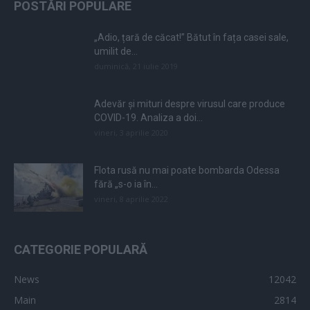
POSTĂRI POPULARE
„Adio, țară de căcat!” Bătut în fața casei sale,
umilit de...
duminică, 21 iulie 2019
Adevăr și mituri despre virusul care produce
COVID-19. Analiza a doi...
vineri, 3 aprilie 2020
Flota rusă nu mai poate bombarda Odessa
fără „s-o ia în...
vineri, 8 aprilie 2022
CATEGORIE POPULARĂ
News
12042
Main
2814