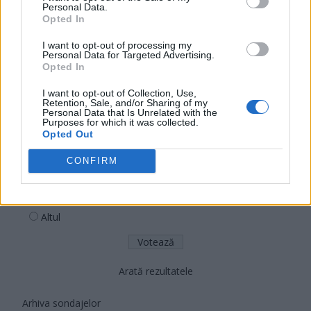
Personal Data.
POT (Gavrilă)
Opted In
PACE (Peia)
I want to opt-out of processing my
Acțiunea Conservatoare (Târziu)
Personal Data for Targeted Advertising.
Opted In
PDF (Lazarus)
PUSL (D. Voiculescu)
I want to opt-out of Collection, Use,
Retention, Sale, and/or Sharing of my
PNȚCD (Pavelescu)
Personal Data that Is Unrelated with the
Purposes for which it was collected.
PNCR (Terheș)
Opted Out
Partidul Patrioților (Surugiu)
CONFIRM
FAR (Coarnă)
România pe Primul Loc (Ponta)
Altul
Arată rezultatele
Arhiva sondajelor