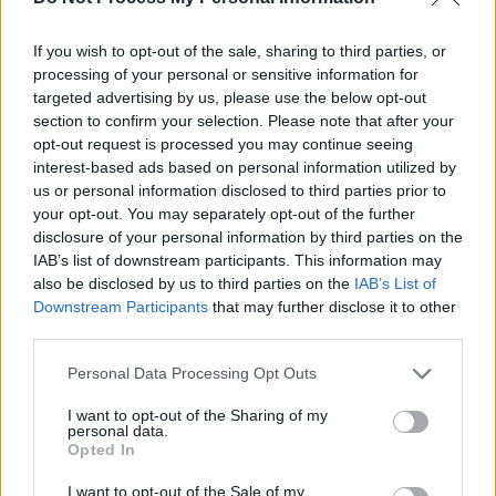
Sondaj
If you wish to opt-out of the sale, sharing to third parties, or
Ce partid ați vota dacă alegerile parlamentare ar avea
processing of your personal or sensitive information for
loc duminica viitoare?
targeted advertising by us, please use the below opt-out
section to confirm your selection. Please note that after your
USR
opt-out request is processed you may continue seeing
interest-based ads based on personal information utilized by
PNL
us or personal information disclosed to third parties prior to
PSD
your opt-out. You may separately opt-out of the further
disclosure of your personal information by third parties on the
AUR
IAB’s list of downstream participants. This information may
UDMR
also be disclosed by us to third parties on the
IAB’s List of
Downstream Participants
that may further disclose it to other
PMP (Tomac)
third parties.
Forța Dreptei (L. Orban)
Personal Data Processing Opt Outs
PNȚMM
REPER
I want to opt-out of the Sharing of my
personal data.
SENS
Opted In
SOS (Șoșoacă)
I want to opt-out of the Sale of my