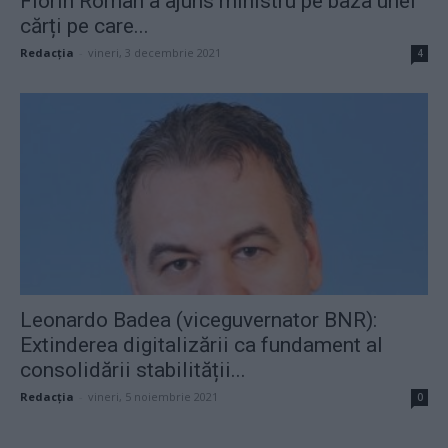
Florin Roman a ajuns ministru pe baza unei
cărți pe care...
Redacţia
-
vineri, 3 decembrie 2021
4
Leonardo Badea (viceguvernator BNR):
Extinderea digitalizării ca fundament al
consolidării stabilității...
Redacţia
-
vineri, 5 noiembrie 2021
0