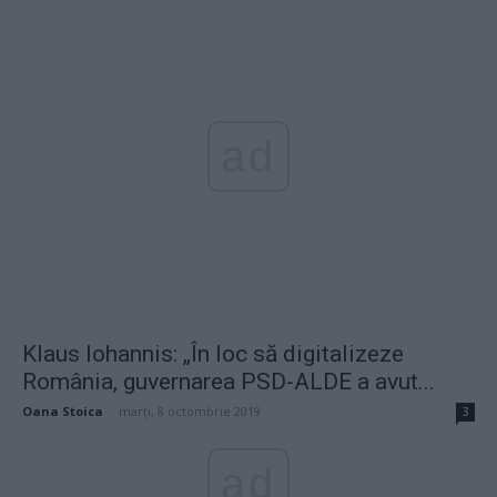
ad
Klaus Iohannis: „În loc să digitalizeze
România, guvernarea PSD-ALDE a avut...
Oana Stoica
-
marți, 8 octombrie 2019
3
ad