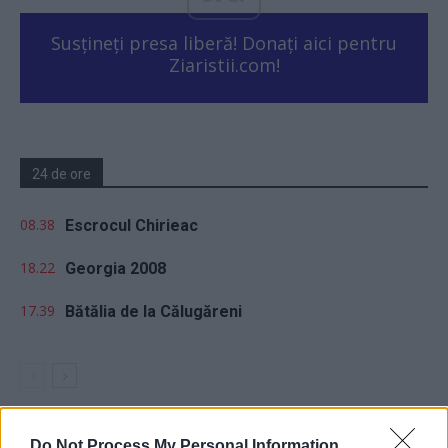
Susțineți presa liberă! Donați aici pentru
Ziaristii.com!
24 de ore
08.38
Escrocul Chirieac
18.22
Georgia 2008
17.39
Bătălia de la Călugăreni
Do Not Process My Personal Information