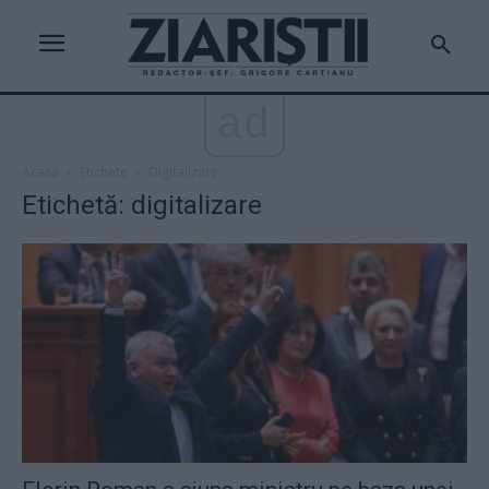
ad
Acasă
Etichete
Digitalizare
Etichetă: digitalizare