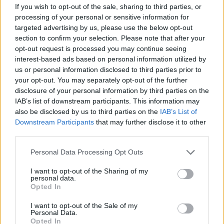
Acțiunea Conservatoare (Târziu)
If you wish to opt-out of the sale, sharing to third parties, or
processing of your personal or sensitive information for
PDF (Lazarus)
targeted advertising by us, please use the below opt-out
PUSL (D. Voiculescu)
section to confirm your selection. Please note that after your
PNȚCD (Pavelescu)
opt-out request is processed you may continue seeing
interest-based ads based on personal information utilized by
PNCR (Terheș)
us or personal information disclosed to third parties prior to
Partidul Patrioților (Surugiu)
your opt-out. You may separately opt-out of the further
disclosure of your personal information by third parties on the
FAR (Coarnă)
IAB’s list of downstream participants. This information may
România pe Primul Loc (Ponta)
also be disclosed by us to third parties on the
IAB’s List of
Downstream Participants
that may further disclose it to other
Altul
third parties.
Personal Data Processing Opt Outs
Arată rezultatele
I want to opt-out of the Sharing of my
personal data.
Arhiva sondajelor
Opted In
I want to opt-out of the Sale of my
Personal Data.
Opted In