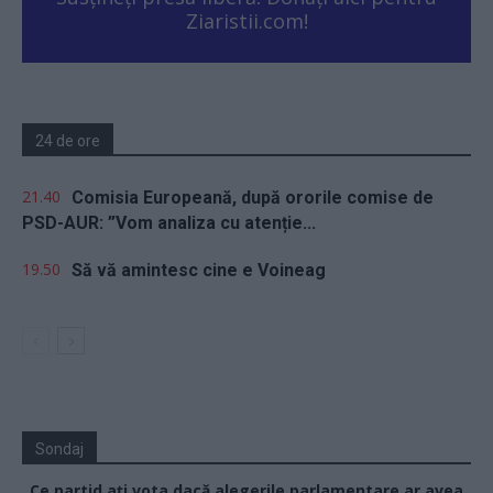
Ziaristii.com!
24 de ore
21.40
Comisia Europeană, după ororile comise de
PSD-AUR: ”Vom analiza cu atenție...
19.50
Să vă amintesc cine e Voineag
Sondaj
Ce partid ați vota dacă alegerile parlamentare ar avea