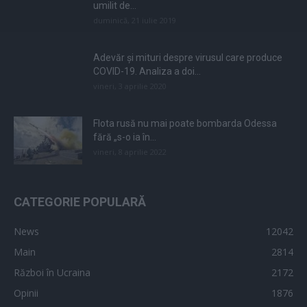
umilit de...
duminică, 21 iulie 2019
Adevăr și mituri despre virusul care produce
COVID-19. Analiza a doi...
vineri, 3 aprilie 2020
Flota rusă nu mai poate bombarda Odessa
fără „s-o ia în...
vineri, 8 aprilie 2022
CATEGORIE POPULARĂ
News
12042
Main
2814
Război în Ucraina
2172
Opinii
1876