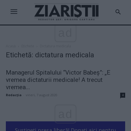
ad
Acasă
Etichete
Dictatura medicala
Etichetă: dictatura medicala
Managerul Spitalului “Victor Babeș”: „E
vremea dictaturii medicale! A trecut
vremea...
Redacţia
-
vineri, 7 august 2020
4
ad
Susțineți presa liberă! Donați aici pentru