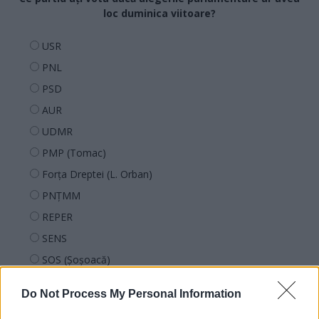
loc duminica viitoare?
USR
PNL
PSD
AUR
UDMR
PMP (Tomac)
Forța Dreptei (L. Orban)
PNȚMM
REPER
SENS
SOS (Șoșoacă)
POT (Gavrilă)
Do Not Process My Personal Information
PACE (Peia)