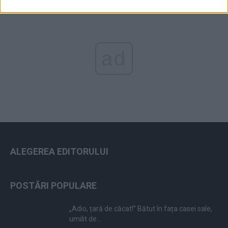
ad
ALEGEREA EDITORULUI
POSTĂRI POPULARE
„Adio, țară de căcat!” Bătut în fața casei sale,
umilit de...