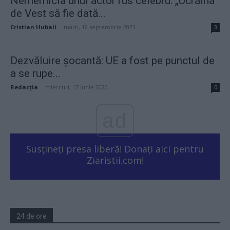
Nemernicia unui actor rus celebru: „Ucraina
de Vest să fie dată...
Cristian Hubali
-
marți, 12 septembrie 2023
3
Dezvăluire șocantă: UE a fost pe punctul de
a se rupe...
Redacţia
-
miercuri, 17 iunie 2020
0
ad
Susțineți presa liberă! Donați aici pentru
Ziaristii.com!
24 de ore