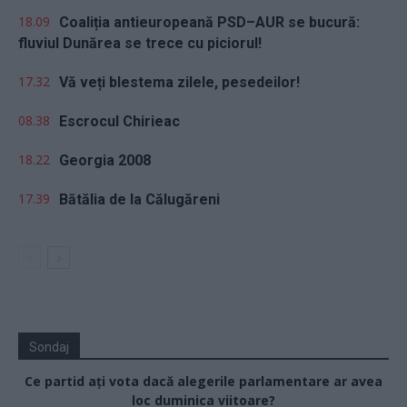
18.09
Coaliția antieuropeană PSD–AUR se bucură:
fluviul Dunărea se trece cu piciorul!
17.32
Vă veți blestema zilele, pesedeilor!
08.38
Escrocul Chirieac
18.22
Georgia 2008
17.39
Bătălia de la Călugăreni
Sondaj
Ce partid ați vota dacă alegerile parlamentare ar avea
loc duminica viitoare?