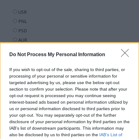
USR
PNL
PSD
AUR
UDMR
Do Not Process My Personal Information
PMP (Tomac)
Forța Dreptei (L. Orban)
If you wish to opt-out of the sale, sharing to third parties, or
processing of your personal or sensitive information for
PNȚMM
targeted advertising by us, please use the below opt-out
REPER
section to confirm your selection. Please note that after your
SENS
opt-out request is processed you may continue seeing
interest-based ads based on personal information utilized by
SOS (Șoșoacă)
us or personal information disclosed to third parties prior to
POT (Gavrilă)
your opt-out. You may separately opt-out of the further
disclosure of your personal information by third parties on the
PACE (Peia)
IAB’s list of downstream participants. This information may
Acțiunea Conservatoare (Târziu)
also be disclosed by us to third parties on the
IAB’s List of