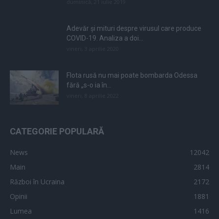
duminică, 21 iulie 2019
Adevăr și mituri despre virusul care produce
COVID-19. Analiza a doi...
vineri, 3 aprilie 2020
Flota rusă nu mai poate bombarda Odessa
fără „s-o ia în...
vineri, 8 aprilie 2022
CATEGORIE POPULARĂ
News
12042
Main
2814
Război în Ucraina
2172
Opinii
1881
Lumea
1416