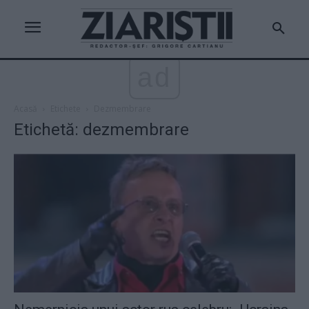
ad
Acasă
Etichete
Dezmembrare
Etichetă: dezmembrare