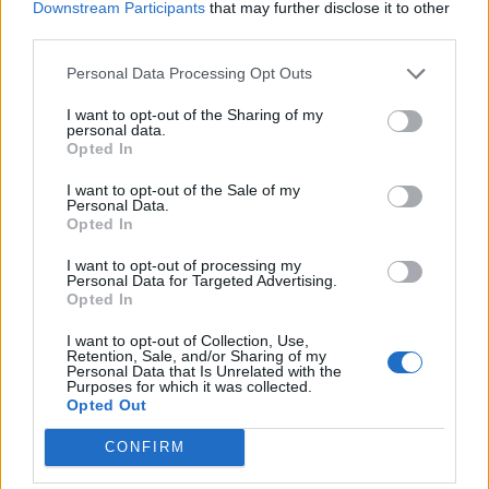
Downstream Participants
that may further disclose it to other
PDF (Lazarus)
third parties.
PUSL (D. Voiculescu)
Personal Data Processing Opt Outs
PNȚCD (Pavelescu)
PNCR (Terheș)
I want to opt-out of the Sharing of my
personal data.
Partidul Patrioților (Surugiu)
Opted In
FAR (Coarnă)
I want to opt-out of the Sale of my
Personal Data.
România pe Primul Loc (Ponta)
Opted In
Altul
I want to opt-out of processing my
Personal Data for Targeted Advertising.
Opted In
Arată rezultatele
I want to opt-out of Collection, Use,
Retention, Sale, and/or Sharing of my
Personal Data that Is Unrelated with the
Arhiva sondajelor
Purposes for which it was collected.
Opted Out
CONFIRM