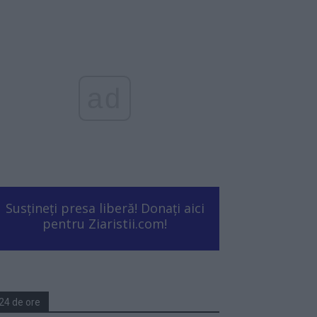
ad
Susțineți presa liberă! Donați aici
pentru Ziaristii.com!
24 de ore