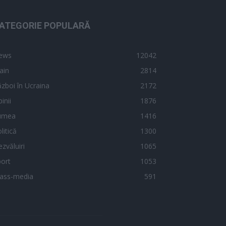
ATEGORIE POPULARĂ
ews
12042
ain
2814
zboi în Ucraina
2172
inii
1876
umea
1416
litică
1300
zvăluiri
1065
ort
1053
ass-media
591