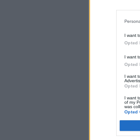
Persona
I want t
Opted 
I want t
Opted 
I want 
Advertis
Opted 
I want t
of my P
was col
Opted 