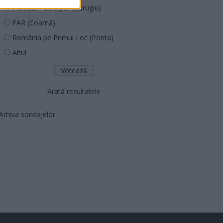
Partidul Patrioților (Surugiu)
FAR (Coarnă)
România pe Primul Loc (Ponta)
Altul
Arată rezultatele
Arhiva sondajelor