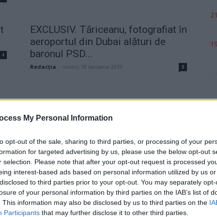
21
t
EXCLUSIV. Tăriceanu, fotografiat în
aeroportul din Dubai alături de
19
baronul PSD...
4
Redacţia
-
vineri, 18 ianuarie 2019
8
ocess My Personal Information
to opt-out of the sale, sharing to third parties, or processing of your per
formation for targeted advertising by us, please use the below opt-out s
p
r selection. Please note that after your opt-out request is processed y
eing interest-based ads based on personal information utilized by us or
disclosed to third parties prior to your opt-out. You may separately opt-
losure of your personal information by third parties on the IAB’s list of
. This information may also be disclosed by us to third parties on the
IA
Participants
that may further disclose it to other third parties.