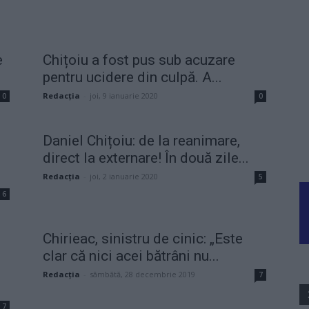
e
Chițoiu a fost pus sub acuzare
pentru ucidere din culpă. A...
Redacţia
-
joi, 9 ianuarie 2020
0
0
Daniel Chițoiu: de la reanimare,
direct la externare! În două zile...
Redacţia
-
joi, 2 ianuarie 2020
5
6
Chirieac, sinistru de cinic: „Este
clar că nici acei bătrâni nu...
Redacţia
-
sâmbătă, 28 decembrie 2019
7
7