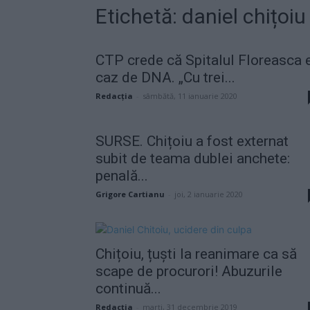
Etichetă: daniel chițoiu
CTP crede că Spitalul Floreasca 
caz de DNA. „Cu trei...
Redacţia
-
sâmbătă, 11 ianuarie 2020
SURSE. Chițoiu a fost externat
subit de teama dublei anchete:
penală...
Grigore Cartianu
-
joi, 2 ianuarie 2020
Chițoiu, țuști la reanimare ca să
scape de procurori! Abuzurile
continuă...
Redacţia
-
marți, 31 decembrie 2019