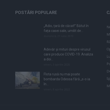
POSTĂRI POPULARE
C
„Adio, țară de căcat!” Bătut în
N
fața casei sale, umilit de...
M
duminică, 21 iulie 2019
Ră
Op
Adevăr și mituri despre virusul
care produce COVID-19. Analiza
L
a doi...
Po
vineri, 3 aprilie 2020
De
Flota rusă nu mai poate
Sp
bombarda Odessa fără „s-o ia
în...
M
vineri, 8 aprilie 2022