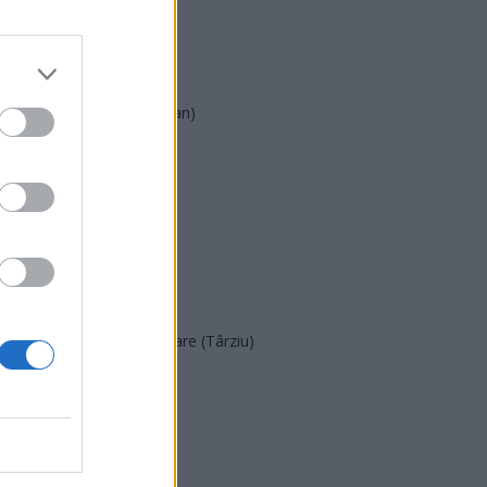
AUR
UDMR
PMP (Tomac)
Forța Dreptei (L. Orban)
PNȚMM
REPER
SENS
SOS (Șoșoacă)
POT (Gavrilă)
PACE (Peia)
Acțiunea Conservatoare (Târziu)
PDF (Lazarus)
PUSL (D. Voiculescu)
PNȚCD (Pavelescu)
PNCR (Terheș)