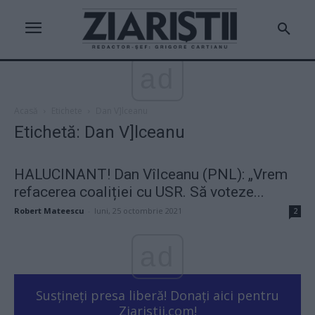
ad
Acasă
Etichete
Dan V]lceanu
Etichetă: Dan V]lceanu
HALUCINANT! Dan Vîlceanu (PNL): „Vrem
refacerea coaliției cu USR. Să voteze...
Robert Mateescu
-
luni, 25 octombrie 2021
2
ad
Susțineți presa liberă! Donați aici pentru
Ziaristii.com!