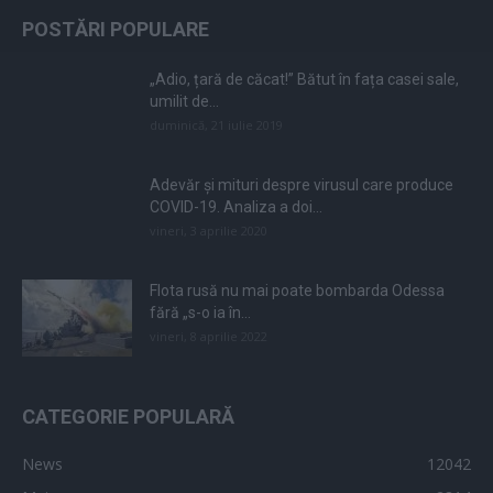
POSTĂRI POPULARE
„Adio, țară de căcat!” Bătut în fața casei sale,
umilit de...
duminică, 21 iulie 2019
Adevăr și mituri despre virusul care produce
COVID-19. Analiza a doi...
vineri, 3 aprilie 2020
Flota rusă nu mai poate bombarda Odessa
fără „s-o ia în...
vineri, 8 aprilie 2022
CATEGORIE POPULARĂ
News
12042