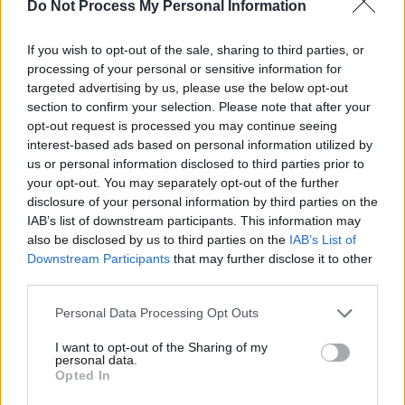
SOS (Șoșoacă)
Do Not Process My Personal Information
POT (Gavrilă)
If you wish to opt-out of the sale, sharing to third parties, or
PACE (Peia)
processing of your personal or sensitive information for
Acțiunea Conservatoare (Târziu)
targeted advertising by us, please use the below opt-out
section to confirm your selection. Please note that after your
PDF (Lazarus)
opt-out request is processed you may continue seeing
PUSL (D. Voiculescu)
interest-based ads based on personal information utilized by
PNȚCD (Pavelescu)
us or personal information disclosed to third parties prior to
your opt-out. You may separately opt-out of the further
PNCR (Terheș)
disclosure of your personal information by third parties on the
Partidul Patrioților (Surugiu)
IAB’s list of downstream participants. This information may
also be disclosed by us to third parties on the
IAB’s List of
FAR (Coarnă)
Downstream Participants
that may further disclose it to other
România pe Primul Loc (Ponta)
third parties.
Altul
Personal Data Processing Opt Outs
I want to opt-out of the Sharing of my
personal data.
Arată rezultatele
Opted In