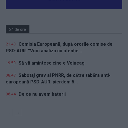
24 de ore
21.40
Comisia Europeană, după ororile comise de
PSD-AUR: ”Vom analiza cu atenție...
19.50
Să vă amintesc cine e Voineag
08.47
Sabotaj grav al PNRR, de către tabăra anti-
europeană PSD-AUR: pierdem 5...
06.44
De ce nu avem baterii