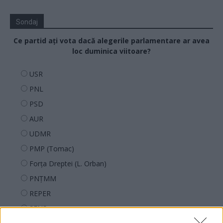
Sondaj
Ce partid ați vota dacă alegerile parlamentare ar avea
loc duminica viitoare?
USR
PNL
PSD
AUR
UDMR
PMP (Tomac)
Forța Dreptei (L. Orban)
PNȚMM
REPER
SENS