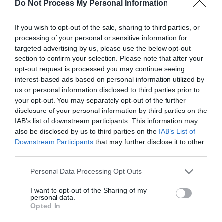
SOS (Șoșoacă)
Do Not Process My Personal Information
POT (Gavrilă)
If you wish to opt-out of the sale, sharing to third parties, or
PACE (Peia)
processing of your personal or sensitive information for
Acțiunea Conservatoare (Târziu)
targeted advertising by us, please use the below opt-out
section to confirm your selection. Please note that after your
PDF (Lazarus)
opt-out request is processed you may continue seeing
PUSL (D. Voiculescu)
interest-based ads based on personal information utilized by
PNȚCD (Pavelescu)
us or personal information disclosed to third parties prior to
your opt-out. You may separately opt-out of the further
PNCR (Terheș)
disclosure of your personal information by third parties on the
Partidul Patrioților (Surugiu)
IAB’s list of downstream participants. This information may
also be disclosed by us to third parties on the
IAB’s List of
FAR (Coarnă)
Downstream Participants
that may further disclose it to other
România pe Primul Loc (Ponta)
third parties.
Altul
Personal Data Processing Opt Outs
I want to opt-out of the Sharing of my
personal data.
Arată rezultatele
Opted In