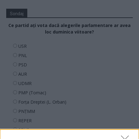
Sondaj
Ce partid ați vota dacă alegerile parlamentare ar avea
loc duminica viitoare?
USR
PNL
PSD
AUR
UDMR
PMP (Tomac)
Forța Dreptei (L. Orban)
PNȚMM
REPER
SENS