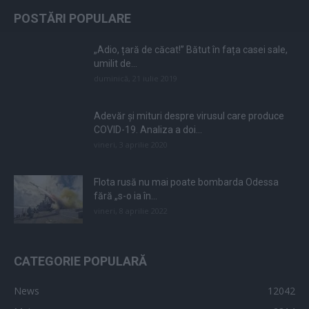
POSTĂRI POPULARE
„Adio, țară de căcat!” Bătut în fața casei sale,
umilit de...
duminică, 21 iulie 2019
Adevăr și mituri despre virusul care produce
COVID-19. Analiza a doi...
vineri, 3 aprilie 2020
Flota rusă nu mai poate bombarda Odessa
fără „s-o ia în...
vineri, 8 aprilie 2022
CATEGORIE POPULARĂ
News
12042