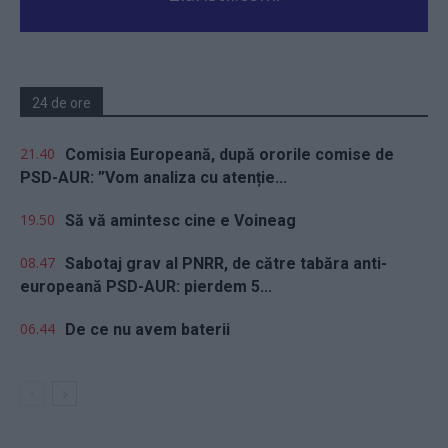
24 de ore
21.40
Comisia Europeană, după ororile comise de
PSD-AUR: ”Vom analiza cu atenție...
19.50
Să vă amintesc cine e Voineag
08.47
Sabotaj grav al PNRR, de către tabăra anti-
europeană PSD-AUR: pierdem 5...
06.44
De ce nu avem baterii