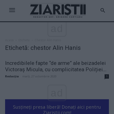
ad
Acasă
Etichete
Chestor Alin Hanis
Etichetă: chestor Alin Hanis
Incredibilele fapte “de arme” ale beizadelei
Victoraș Micula, cu complicitatea Poliției...
Redacţia
-
marți, 27 octombrie 2020
1
ad
Susțineți presa liberă! Donați aici pentru
Ziaristii.com!