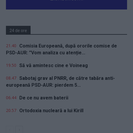
24 de ore
21.40
Comisia Europeană, după ororile comise de
PSD-AUR: ”Vom analiza cu atenție...
19.50
Să vă amintesc cine e Voineag
08.47
Sabotaj grav al PNRR, de către tabăra anti-
europeană PSD-AUR: pierdem 5...
06.44
De ce nu avem baterii
20.57
Ortodoxia nucleară a lui Kirill