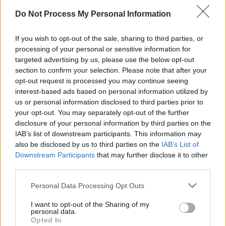
SENS
Do Not Process My Personal Information
SOS (Șoșoacă)
POT (Gavrilă)
If you wish to opt-out of the sale, sharing to third parties, or
processing of your personal or sensitive information for
PACE (Peia)
targeted advertising by us, please use the below opt-out
Acțiunea Conservatoare (Târziu)
section to confirm your selection. Please note that after your
opt-out request is processed you may continue seeing
PDF (Lazarus)
interest-based ads based on personal information utilized by
PUSL (D. Voiculescu)
us or personal information disclosed to third parties prior to
PNȚCD (Pavelescu)
your opt-out. You may separately opt-out of the further
disclosure of your personal information by third parties on the
PNCR (Terheș)
IAB’s list of downstream participants. This information may
Partidul Patrioților (Surugiu)
also be disclosed by us to third parties on the
IAB’s List of
Downstream Participants
that may further disclose it to other
FAR (Coarnă)
third parties.
România pe Primul Loc (Ponta)
Personal Data Processing Opt Outs
Altul
I want to opt-out of the Sharing of my
personal data.
Opted In