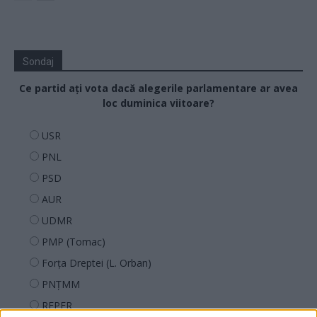
Sondaj
Ce partid ați vota dacă alegerile parlamentare ar avea
loc duminica viitoare?
USR
PNL
PSD
AUR
UDMR
PMP (Tomac)
Forța Dreptei (L. Orban)
PNȚMM
REPER