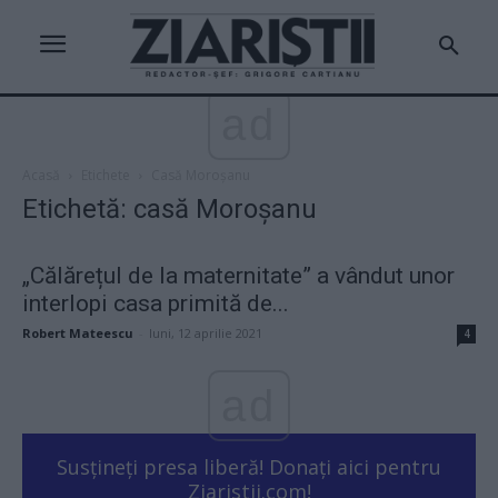
ad
Acasă
Etichete
Casă Moroșanu
Etichetă: casă Moroșanu
„Călărețul de la maternitate” a vândut unor
interlopi casa primită de...
Robert Mateescu
-
luni, 12 aprilie 2021
4
ad
Susțineți presa liberă! Donați aici pentru
Ziaristii.com!