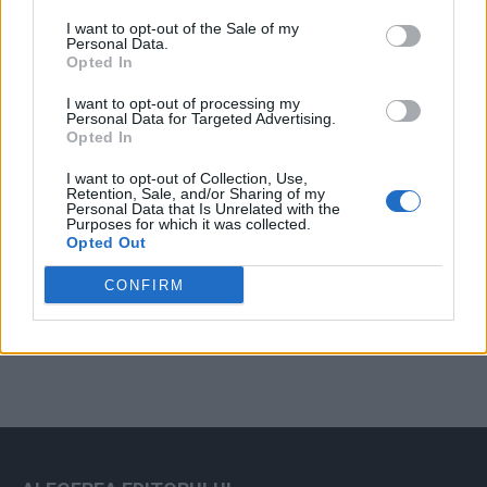
Arată rezultatele
I want to opt-out of the Sale of my
Personal Data.
Arhiva sondajelor
Opted In
I want to opt-out of processing my
Personal Data for Targeted Advertising.
Opted In
I want to opt-out of Collection, Use,
Retention, Sale, and/or Sharing of my
Personal Data that Is Unrelated with the
Purposes for which it was collected.
Opted Out
ad
CONFIRM