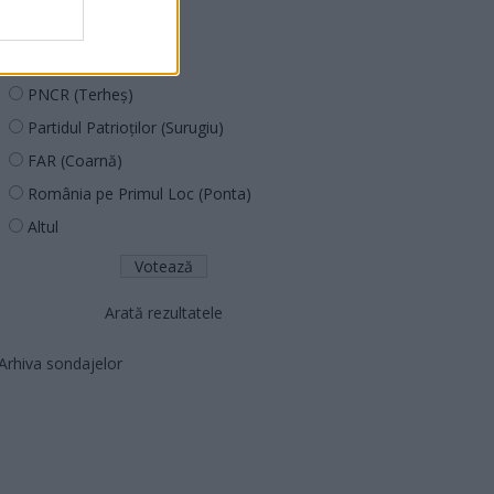
PUSL (D. Voiculescu)
PNȚCD (Pavelescu)
PNCR (Terheș)
Partidul Patrioților (Surugiu)
FAR (Coarnă)
România pe Primul Loc (Ponta)
Altul
Arată rezultatele
Arhiva sondajelor