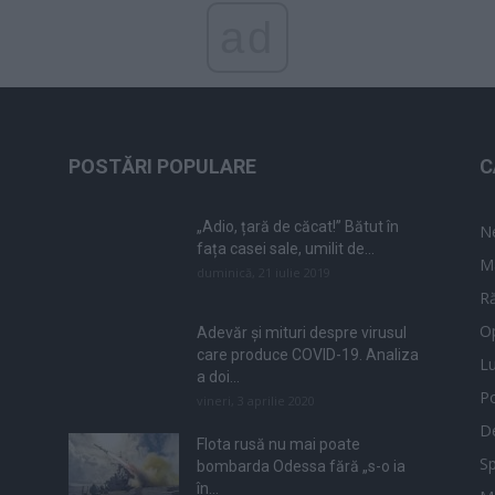
ad
POSTĂRI POPULARE
C
„Adio, țară de căcat!” Bătut în
N
fața casei sale, umilit de...
M
duminică, 21 iulie 2019
Ră
Op
Adevăr și mituri despre virusul
care produce COVID-19. Analiza
L
a doi...
Po
vineri, 3 aprilie 2020
De
Flota rusă nu mai poate
Sp
bombarda Odessa fără „s-o ia
în...