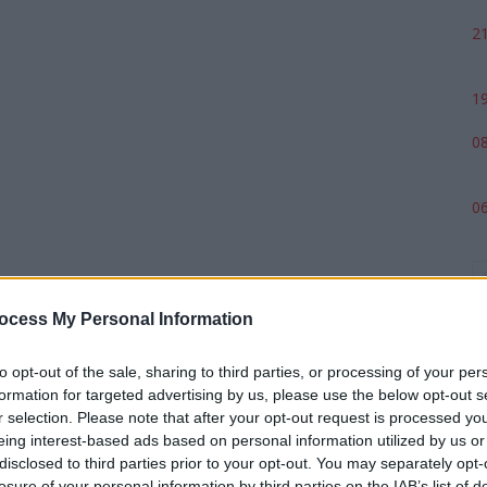
21
19
08
06
ocess My Personal Information
to opt-out of the sale, sharing to third parties, or processing of your per
formation for targeted advertising by us, please use the below opt-out s
r selection. Please note that after your opt-out request is processed y
eing interest-based ads based on personal information utilized by us or
p
disclosed to third parties prior to your opt-out. You may separately opt-
losure of your personal information by third parties on the IAB’s list of