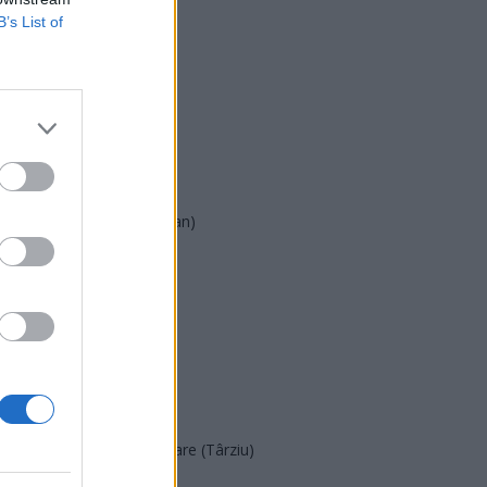
B’s List of
USR
PNL
PSD
AUR
UDMR
PMP (Tomac)
Forța Dreptei (L. Orban)
PNȚMM
REPER
SENS
SOS (Șoșoacă)
POT (Gavrilă)
PACE (Peia)
Acțiunea Conservatoare (Târziu)
PDF (Lazarus)