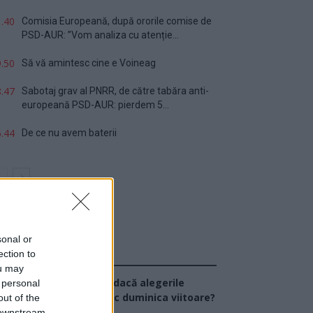
.40
Comisia Europeană, după ororile comise de
PSD-AUR: ”Vom analiza cu atenție...
.50
Să vă amintesc cine e Voineag
.47
Sabotaj grav al PNRR, de către tabăra anti-
europeană PSD-AUR: pierdem 5...
.44
De ce nu avem baterii
sonal or
ection to
Sondaj
ou may
Ce partid ați vota dacă alegerile
 personal
arlamentare ar avea loc duminica viitoare?
out of the
 downstream