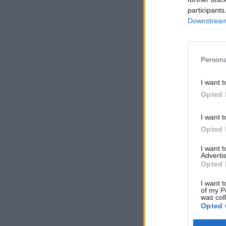
participants
Downstream 
Persona
I want t
Opted 
I want t
Opted 
I want 
Advertis
Opted 
I want t
of my P
was col
Opted 