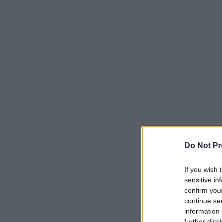
Do Not Pr
If you wish 
sensitive in
confirm you
continue se
information 
further disc