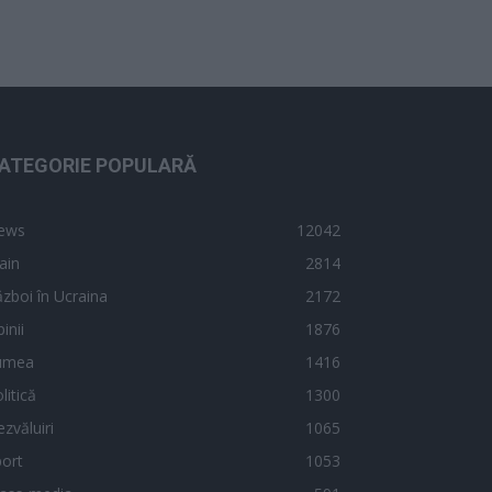
ATEGORIE POPULARĂ
ews
12042
ain
2814
zboi în Ucraina
2172
inii
1876
umea
1416
litică
1300
zvăluiri
1065
ort
1053