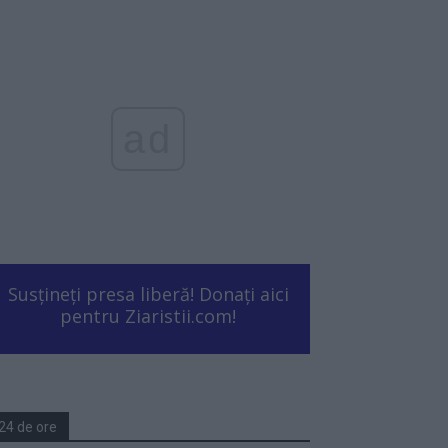
ad
Susțineți presa liberă! Donați aici
pentru Ziaristii.com!
24 de ore