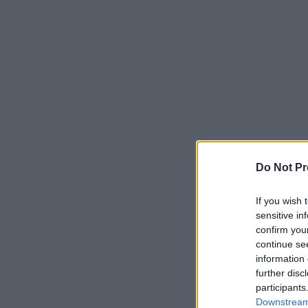
Do Not Pr
If you wish 
sensitive in
confirm you
continue se
information 
further disc
participants
Downstream 