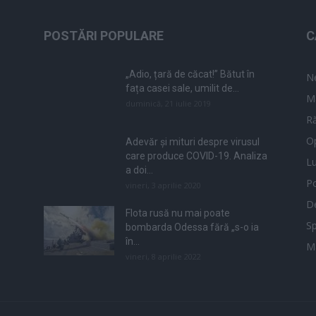
POSTĂRI POPULARE
C
„Adio, țară de căcat!” Bătut în
N
fața casei sale, umilit de...
M
duminică, 21 iulie 2019
Ră
Op
Adevăr și mituri despre virusul
care produce COVID-19. Analiza
L
a doi...
Po
vineri, 3 aprilie 2020
De
Flota rusă nu mai poate
Sp
bombarda Odessa fără „s-o ia
în...
M
vineri, 8 aprilie 2022