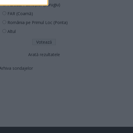
Partidul Patrioților (Surugiu)
FAR (Coarnă)
România pe Primul Loc (Ponta)
Altul
Arată rezultatele
Arhiva sondajelor