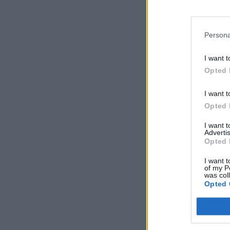
Persona
I want t
Opted 
I want t
Opted 
I want 
Advertis
Opted 
I want t
of my P
was col
Opted 