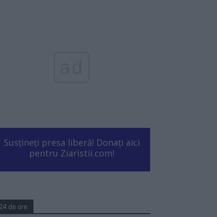
ad
Susțineți presa liberă! Donați aici
pentru Ziaristii.com!
24 de ore