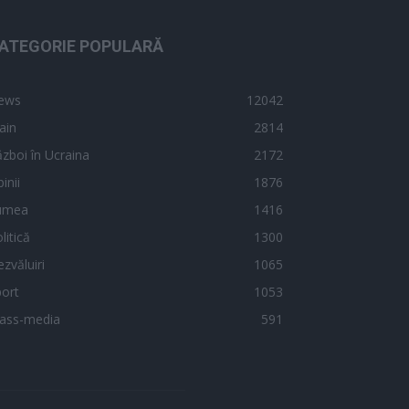
ATEGORIE POPULARĂ
ews
12042
ain
2814
zboi în Ucraina
2172
inii
1876
umea
1416
litică
1300
zvăluiri
1065
ort
1053
ass-media
591