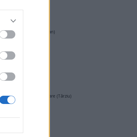
AUR
UDMR
PMP (Tomac)
Forța Dreptei (L. Orban)
PNȚMM
REPER
SENS
SOS (Șoșoacă)
POT (Gavrilă)
PACE (Peia)
Acțiunea Conservatoare (Târziu)
PDF (Lazarus)
PUSL (D. Voiculescu)
PNȚCD (Pavelescu)
PNCR (Terheș)