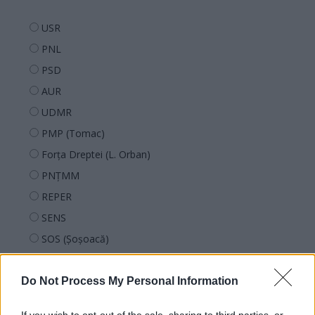
USR
PNL
PSD
AUR
UDMR
PMP (Tomac)
Forța Dreptei (L. Orban)
PNȚMM
REPER
SENS
SOS (Șoșoacă)
POT (Gavrilă)
PACE (Peia)
Do Not Process My Personal Information
Acțiunea Conservatoare (Târziu)