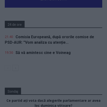
24 de ore
21.40
Comisia Europeană, după ororile comise de
PSD-AUR: ”Vom analiza cu atenție...
19.50
Să vă amintesc cine e Voineag
Sondaj
Ce partid ați vota dacă alegerile parlamentare ar avea
loc duminica viitoare?