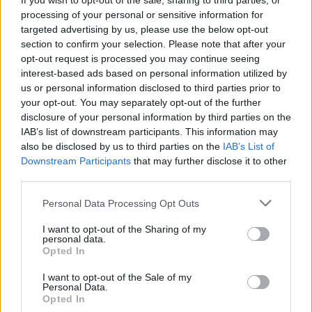
If you wish to opt-out of the sale, sharing to third parties, or
PDF (Lazarus)
processing of your personal or sensitive information for
PUSL (D. Voiculescu)
targeted advertising by us, please use the below opt-out
section to confirm your selection. Please note that after your
PNȚCD (Pavelescu)
opt-out request is processed you may continue seeing
PNCR (Terheș)
interest-based ads based on personal information utilized by
us or personal information disclosed to third parties prior to
Partidul Patrioților (Surugiu)
your opt-out. You may separately opt-out of the further
FAR (Coarnă)
disclosure of your personal information by third parties on the
IAB’s list of downstream participants. This information may
România pe Primul Loc (Ponta)
also be disclosed by us to third parties on the
IAB’s List of
Altul
Downstream Participants
that may further disclose it to other
third parties.
Personal Data Processing Opt Outs
Arată rezultatele
I want to opt-out of the Sharing of my
personal data.
Arhiva sondajelor
Opted In
I want to opt-out of the Sale of my
Personal Data.
Opted In