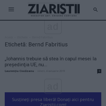
ad
Acasă
Etichete
Bernd Fabritius
Etichetă: Bernd Fabritius
„Iohannis trebuie să stea în capul mesei la
preşedinţia UE, nu...
Laurențiu Ciocăzanu
-
vineri, 4 ianuarie 2019
0
ad
Susțineți presa liberă! Donați aici pentru
Ziaristii.com!