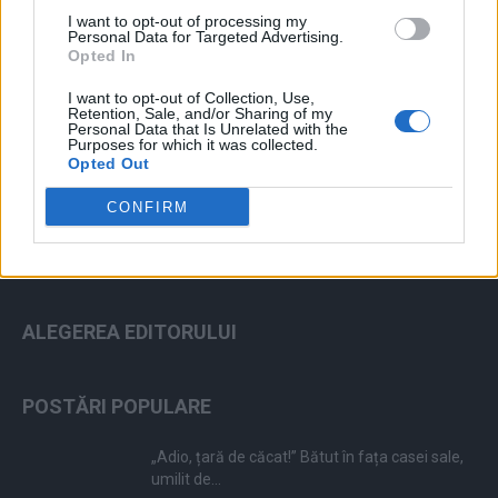
I want to opt-out of processing my
Personal Data for Targeted Advertising.
Opted In
I want to opt-out of Collection, Use,
ad
Retention, Sale, and/or Sharing of my
Personal Data that Is Unrelated with the
Purposes for which it was collected.
Opted Out
CONFIRM
ALEGEREA EDITORULUI
POSTĂRI POPULARE
„Adio, țară de căcat!” Bătut în fața casei sale,
umilit de...