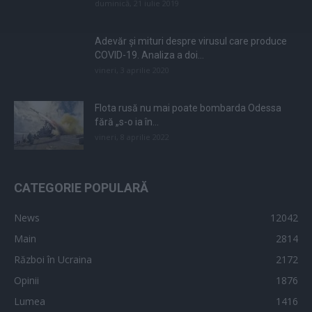
duminică, 21 iulie 2019
Adevăr și mituri despre virusul care produce
COVID-19. Analiza a doi...
vineri, 3 aprilie 2020
Flota rusă nu mai poate bombarda Odessa
fără „s-o ia în...
vineri, 8 aprilie 2022
CATEGORIE POPULARĂ
News
12042
Main
2814
Război în Ucraina
2172
Opinii
1876
Lumea
1416