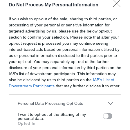
Do Not Process My Personal Information
SOS (Șoșoacă)
POT (Gavrilă)
If you wish to opt-out of the sale, sharing to third parties, or
PACE (Peia)
processing of your personal or sensitive information for
targeted advertising by us, please use the below opt-out
Acțiunea Conservatoare (Târziu)
section to confirm your selection. Please note that after your
PDF (Lazarus)
opt-out request is processed you may continue seeing
PUSL (D. Voiculescu)
interest-based ads based on personal information utilized by
us or personal information disclosed to third parties prior to
PNȚCD (Pavelescu)
your opt-out. You may separately opt-out of the further
PNCR (Terheș)
disclosure of your personal information by third parties on the
IAB’s list of downstream participants. This information may
Partidul Patrioților (Surugiu)
also be disclosed by us to third parties on the
IAB’s List of
FAR (Coarnă)
Downstream Participants
that may further disclose it to other
third parties.
România pe Primul Loc (Ponta)
Altul
Personal Data Processing Opt Outs
I want to opt-out of the Sharing of my
personal data.
Opted In
Arată rezultatele