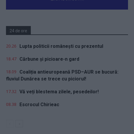
24 de ore
20.26
Lupta politicii românești cu prezentul
18.47
Cărbune și picioare-n gard
18.09
Coaliția antieuropeană PSD–AUR se bucură:
fluviul Dunărea se trece cu piciorul!
17.32
Vă veți blestema zilele, pesedeilor!
08.38
Escrocul Chirieac