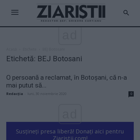
ad
Acasă
Etichete
BEJ Botosani
Etichetă: BEJ Botosani
O persoană a reclamat, în Botoșani, că n-a
mai putut să...
Redacţia
-
luni, 30 noiembrie 2020
0
ad
Susțineți presa liberă! Donați aici pentru
Ziaristii.com!