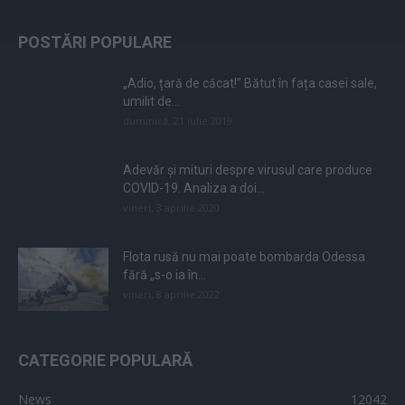
POSTĂRI POPULARE
„Adio, țară de căcat!” Bătut în fața casei sale,
umilit de...
duminică, 21 iulie 2019
Adevăr și mituri despre virusul care produce
COVID-19. Analiza a doi...
vineri, 3 aprilie 2020
Flota rusă nu mai poate bombarda Odessa
fără „s-o ia în...
vineri, 8 aprilie 2022
CATEGORIE POPULARĂ
News
12042