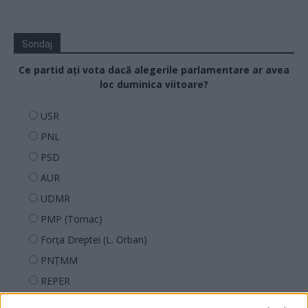
Sondaj
Ce partid ați vota dacă alegerile parlamentare ar avea
loc duminica viitoare?
USR
PNL
PSD
AUR
UDMR
PMP (Tomac)
Forța Dreptei (L. Orban)
PNȚMM
REPER
SENS