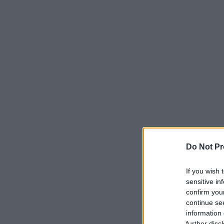
Do Not Pr
If you wish 
sensitive in
confirm you
continue se
information 
further disc