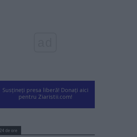
ad
Susțineți presa liberă! Donați aici
pentru Ziaristii.com!
24 de ore