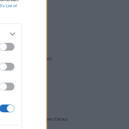
B’s List of
USR
PNL
PSD
AUR
UDMR
PMP (Tomac)
Forța Dreptei (L. Orban)
PNȚMM
REPER
SENS
SOS (Șoșoacă)
POT (Gavrilă)
PACE (Peia)
Acțiunea Conservatoare (Târziu)
PDF (Lazarus)