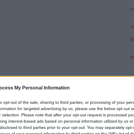
21
19
08
06
ocess My Personal Information
to opt-out of the sale, sharing to third parties, or processing of your per
formation for targeted advertising by us, please use the below opt-out s
r selection. Please note that after your opt-out request is processed y
eing interest-based ads based on personal information utilized by us or
p
disclosed to third parties prior to your opt-out. You may separately opt-
losure of your personal information by third parties on the IAB’s list of