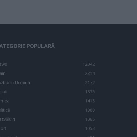
ATEGORIE POPULARĂ
ews
12042
ain
2814
zboi în Ucraina
2172
inii
1876
umea
1416
litică
1300
zvăluiri
1065
ort
1053