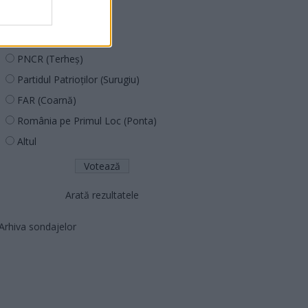
PUSL (D. Voiculescu)
PNȚCD (Pavelescu)
PNCR (Terheș)
Partidul Patrioților (Surugiu)
FAR (Coarnă)
România pe Primul Loc (Ponta)
Altul
Arată rezultatele
Arhiva sondajelor