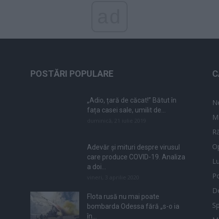
ad
POSTĂRI POPULARE
C
„Adio, țară de căcat!” Bătut în
N
fața casei sale, umilit de...
M
duminică, 21 iulie 2019
Ră
Op
Adevăr și mituri despre virusul
care produce COVID-19. Analiza
L
a doi...
Po
vineri, 3 aprilie 2020
De
Flota rusă nu mai poate
Sp
bombarda Odessa fără „s-o ia
în...