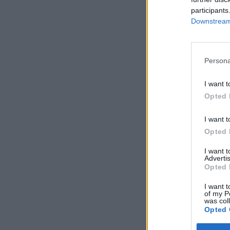
participants
Downstream 
Persona
I want t
Opted 
I want t
Opted 
I want 
Advertis
Opted 
I want t
of my P
was col
Opted 