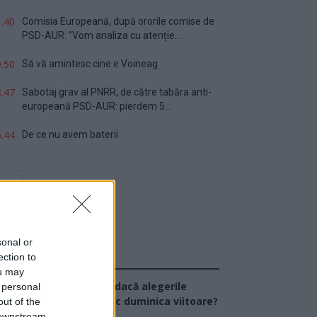
.40
Comisia Europeană, după ororile comise de
PSD-AUR: ”Vom analiza cu atenție...
.50
Să vă amintesc cine e Voineag
.47
Sabotaj grav al PNRR, de către tabăra anti-
europeană PSD-AUR: pierdem 5...
.44
De ce nu avem baterii
sonal or
ection to
Sondaj
ou may
Ce partid ați vota dacă alegerile
 personal
arlamentare ar avea loc duminica viitoare?
out of the
 downstream