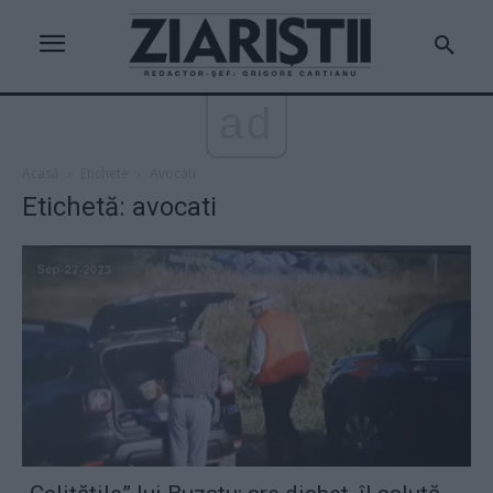
ad
Acasă
Etichete
Avocati
Etichetă: avocati