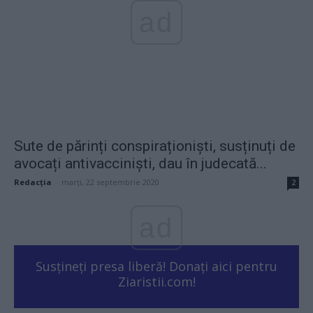
ad
Sute de părinți conspiraționiști, susținuți de
avocați antivacciniști, dau în judecată...
Redacţia
-
marți, 22 septembrie 2020
2
ad
Susțineți presa liberă! Donați aici pentru
Ziaristii.com!