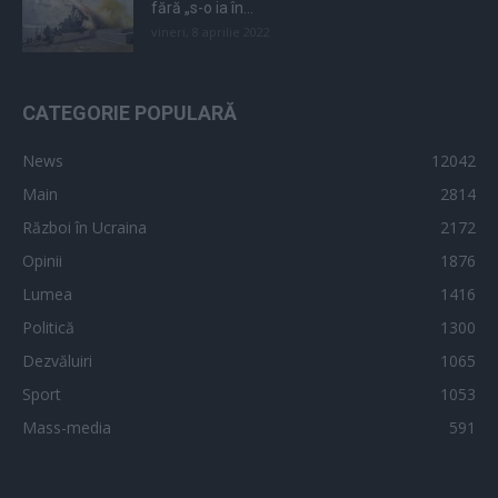
fără „s-o ia în...
vineri, 8 aprilie 2022
CATEGORIE POPULARĂ
News
12042
Main
2814
Război în Ucraina
2172
Opinii
1876
Lumea
1416
Politică
1300
Dezvăluiri
1065
Sport
1053
Mass-media
591