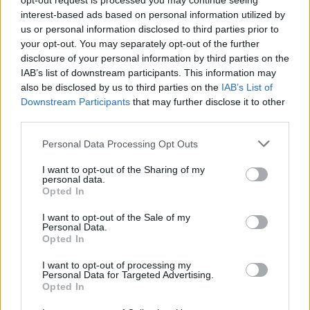
opt-out request is processed you may continue seeing
PMP (Tomac)
interest-based ads based on personal information utilized by
us or personal information disclosed to third parties prior to
Forța Dreptei (L. Orban)
your opt-out. You may separately opt-out of the further
PNȚMM
disclosure of your personal information by third parties on the
IAB’s list of downstream participants. This information may
REPER
also be disclosed by us to third parties on the
IAB’s List of
SENS
Downstream Participants
that may further disclose it to other
third parties.
SOS (Șoșoacă)
POT (Gavrilă)
Personal Data Processing Opt Outs
PACE (Peia)
I want to opt-out of the Sharing of my
personal data.
Acțiunea Conservatoare (Târziu)
Opted In
PDF (Lazarus)
I want to opt-out of the Sale of my
PUSL (D. Voiculescu)
Personal Data.
Opted In
PNȚCD (Pavelescu)
PNCR (Terheș)
I want to opt-out of processing my
Personal Data for Targeted Advertising.
Partidul Patrioților (Surugiu)
Opted In
FAR (Coarnă)