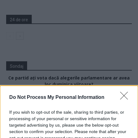
24 de ore
Sondaj
Ce partid ați vota dacă alegerile parlamentare ar avea
loc duminica viitoare?
Do Not Process My Personal Information
USR
PNL
If you wish to opt-out of the sale, sharing to third parties, or
PSD
processing of your personal or sensitive information for
targeted advertising by us, please use the below opt-out
AUR
section to confirm your selection. Please note that after your
UDMR