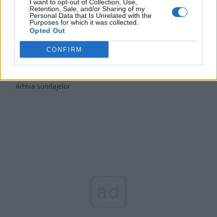
I want to opt-out of Collection, Use,
Retention, Sale, and/or Sharing of my
România pe Primul Loc (Ponta)
Personal Data that Is Unrelated with the
Purposes for which it was collected.
Altul
Opted Out
CONFIRM
Arată rezultatele
Arhiva sondajelor
ad