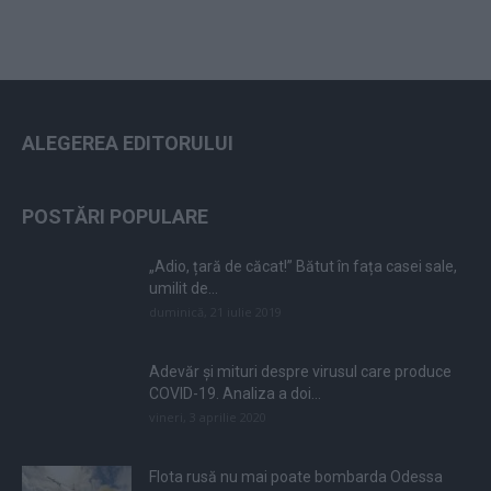
ALEGEREA EDITORULUI
POSTĂRI POPULARE
„Adio, țară de căcat!” Bătut în fața casei sale,
umilit de...
duminică, 21 iulie 2019
Adevăr și mituri despre virusul care produce
COVID-19. Analiza a doi...
vineri, 3 aprilie 2020
Flota rusă nu mai poate bombarda Odessa