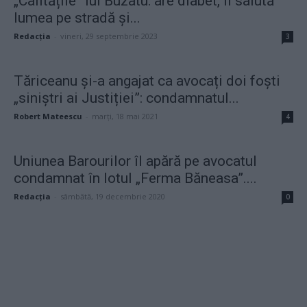
„Calitățile” lui Buzatu: are diabet, îl salută
lumea pe stradă și...
Redacţia
-
vineri, 29 septembrie 2023
3
Tăriceanu și-a angajat ca avocați doi foști
„siniștri ai Justiției”: condamnatul...
Robert Mateescu
-
marți, 18 mai 2021
4
Uniunea Barourilor îl apără pe avocatul
condamnat în lotul „Ferma Băneasa”....
Redacţia
-
sâmbătă, 19 decembrie 2020
0