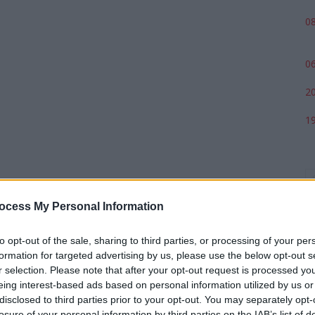
08
06
20
19
ocess My Personal Information
to opt-out of the sale, sharing to third parties, or processing of your per
formation for targeted advertising by us, please use the below opt-out s
r selection. Please note that after your opt-out request is processed y
eing interest-based ads based on personal information utilized by us or
p
disclosed to third parties prior to your opt-out. You may separately opt-
losure of your personal information by third parties on the IAB’s list of