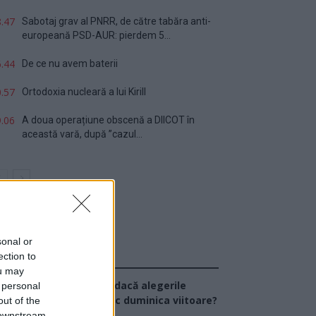
.47
Sabotaj grav al PNRR, de către tabăra anti-
europeană PSD-AUR: pierdem 5...
.44
De ce nu avem baterii
.57
Ortodoxia nucleară a lui Kirill
.06
A doua operațiune obscenă a DIICOT în
această vară, după ”cazul...
sonal or
ection to
Sondaj
ou may
Ce partid ați vota dacă alegerile
 personal
arlamentare ar avea loc duminica viitoare?
out of the
 downstream