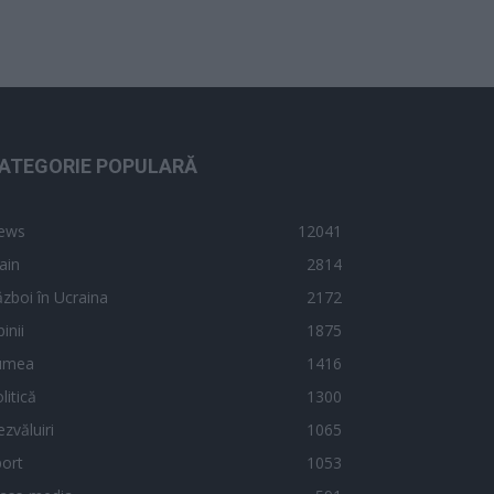
ATEGORIE POPULARĂ
ews
12041
ain
2814
zboi în Ucraina
2172
inii
1875
umea
1416
litică
1300
zvăluiri
1065
ort
1053