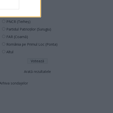
PUSL (D. Voiculescu)
PNȚCD (Pavelescu)
PNCR (Terheș)
Partidul Patrioților (Surugiu)
FAR (Coarnă)
România pe Primul Loc (Ponta)
Altul
Arată rezultatele
Arhiva sondajelor