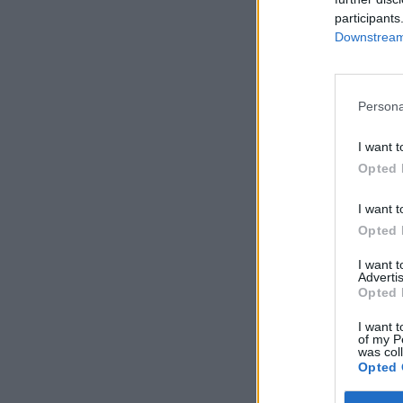
participants
Downstream 
Persona
I want t
Opted 
I want t
Opted 
I want 
Advertis
Opted 
I want t
of my P
was col
Opted 