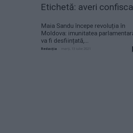
Etichetă: averi confisc
Maia Sandu începe revoluția în
Moldova: imunitatea parlamentar
va fi desființată,...
Redacţia
-
marți, 13 iulie 2021