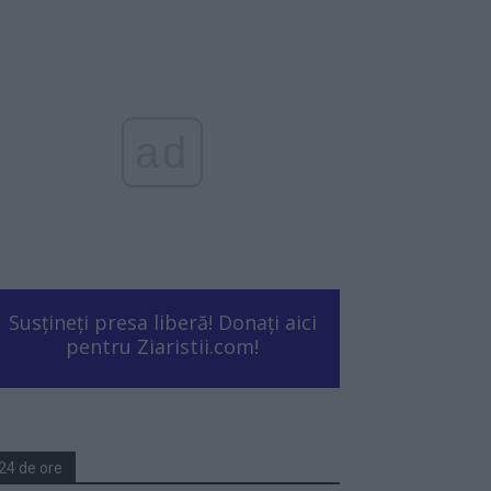
ad
Susțineți presa liberă! Donați aici
pentru Ziaristii.com!
24 de ore