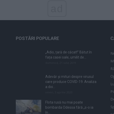
ad
POSTĂRI POPULARE
C
„Adio, țară de căcat!” Bătut în
N
fața casei sale, umilit de...
M
duminică, 21 iulie 2019
Ră
Op
Adevăr și mituri despre virusul
care produce COVID-19. Analiza
L
a doi...
Po
vineri, 3 aprilie 2020
De
Flota rusă nu mai poate
Sp
bombarda Odessa fără „s-o ia
în...