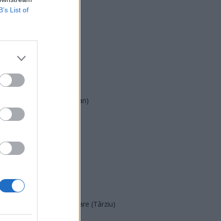
B’s List of
USR
PNL
PSD
AUR
UDMR
PMP (Tomac)
Forța Dreptei (L. Orban)
PNȚMM
REPER
SENS
SOS (Șoșoacă)
POT (Gavrilă)
PACE (Peia)
Acțiunea Conservatoare (Târziu)
PDF (Lazarus)