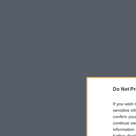
Do Not Pr
If you wish 
sensitive in
confirm you
continue se
information 
further disc