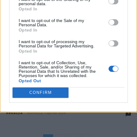
personal data.
milioane de euro către...
Opted In
Robert Mateescu
-
luni, 10 iunie 2024
5
I want to opt-out of the Sale of my
Personal Data.
Opted In
I want to opt-out of processing my
Personal Data for Targeted Advertising.
Opted In
I want to opt-out of Collection, Use,
Retention, Sale, and/or Sharing of my
Personal Data that Is Unrelated with the
Purposes for which it was collected.
Opted Out
CONFIRM
Austria – veriga slabă a UE. Prin Viena,
Rusia a spionat...
Redacţia
-
duminică, 7 aprilie 2024
4