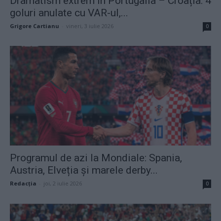
Dramatism extrem în Portugalia – Croația: 4
goluri anulate cu VAR-ul,...
Grigore Cartianu
-
vineri, 3 iulie 2026
0
Programul de azi la Mondiale: Spania,
Austria, Elveția și marele derby...
Redacţia
-
joi, 2 iulie 2026
0