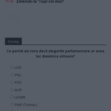
19.46
Zelenski la ”rușii cei mici”
Sondaj
Ce partid ați vota dacă alegerile parlamentare ar avea
loc duminica viitoare?
USR
PNL
PSD
AUR
UDMR
PMP (Tomac)