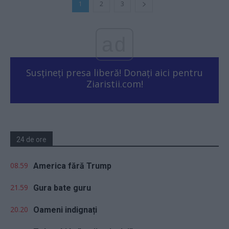
1
2
3
ad
Susțineți presa liberă! Donați aici pentru
Ziaristii.com!
24 de ore
08.59
America fără Trump
21.59
Gura bate guru
20.20
Oameni indignați