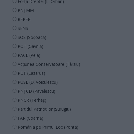
Forța Dreptei (L. Orban)
PNȚMM
REPER
SENS
SOS (Șoșoacă)
POT (Gavrilă)
PACE (Peia)
Acțiunea Conservatoare (Târziu)
PDF (Lazarus)
PUSL (D. Voiculescu)
PNȚCD (Pavelescu)
PNCR (Terheș)
Partidul Patrioților (Surugiu)
FAR (Coarnă)
România pe Primul Loc (Ponta)