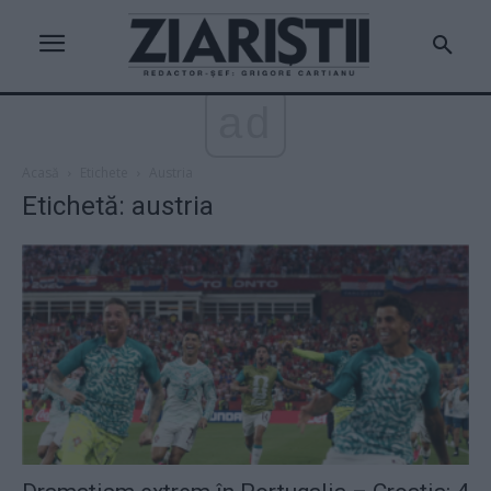
ad
Acasă
Etichete
Austria
Etichetă: austria