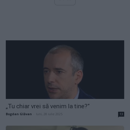
„Tu chiar vrei să venim la tine?”
Bogdan Glăvan
-
luni, 28 iulie 2025
13