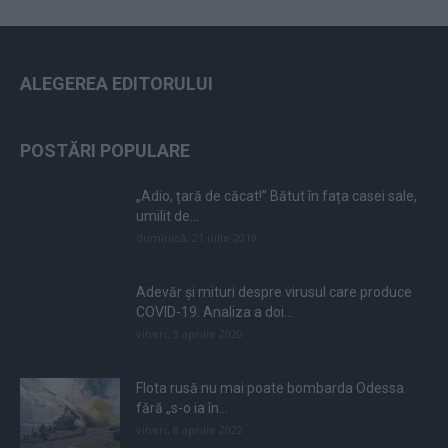
ALEGEREA EDITORULUI
POSTĂRI POPULARE
„Adio, țară de căcat!” Bătut în fața casei sale,
umilit de...
duminică, 21 iulie 2019
Adevăr și mituri despre virusul care produce
COVID-19. Analiza a doi...
vineri, 3 aprilie 2020
Flota rusă nu mai poate bombarda Odessa
fără „s-o ia în...
vineri, 8 aprilie 2022