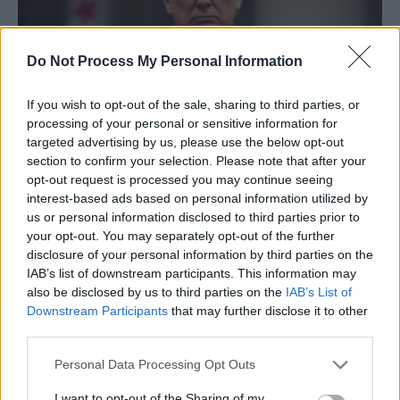
Do Not Process My Personal Information
If you wish to opt-out of the sale, sharing to third parties, or
„Ambuscada” pregătită de Trump și Vance
processing of your personal or sensitive information for
lui Zelenski – reeditarea metodelor...
targeted advertising by us, please use the below opt-out
section to confirm your selection. Please note that after your
Vladimir Munteanu
-
duminică, 2 martie 2025
7
opt-out request is processed you may continue seeing
interest-based ads based on personal information utilized by
us or personal information disclosed to third parties prior to
your opt-out. You may separately opt-out of the further
disclosure of your personal information by third parties on the
IAB’s list of downstream participants. This information may
also be disclosed by us to third parties on the
IAB’s List of
Downstream Participants
that may further disclose it to other
third parties.
Personal Data Processing Opt Outs
Proces răsunător în Austria: șpăgi de 14
I want to opt-out of the Sharing of my