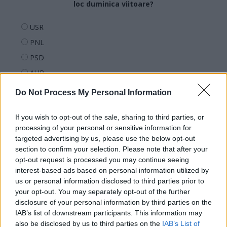
loc duminica viitoare?
USR
PNL
PSD
AUR
UDMR
Do Not Process My Personal Information
PMP (Tomac)
If you wish to opt-out of the sale, sharing to third parties, or
Forța Dreptei (L. Orban)
processing of your personal or sensitive information for
PNȚMM
targeted advertising by us, please use the below opt-out
REPER
section to confirm your selection. Please note that after your
opt-out request is processed you may continue seeing
SENS
interest-based ads based on personal information utilized by
SOS (Șoșoacă)
us or personal information disclosed to third parties prior to
your opt-out. You may separately opt-out of the further
POT (Gavrilă)
disclosure of your personal information by third parties on the
PACE (Peia)
IAB’s list of downstream participants. This information may
also be disclosed by us to third parties on the
IAB’s List of
Acțiunea Conservatoare (Târziu)