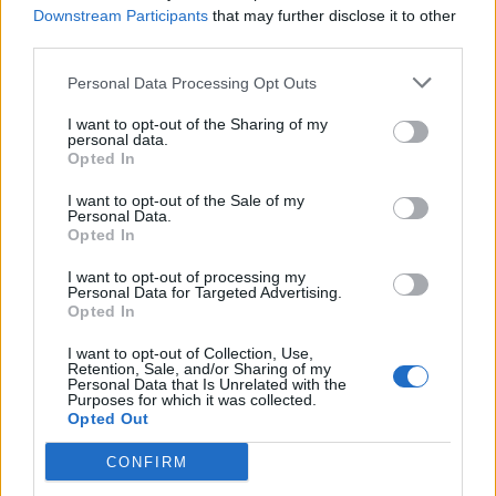
Downstream Participants
that may further disclose it to other
PDF (Lazarus)
third parties.
PUSL (D. Voiculescu)
Personal Data Processing Opt Outs
PNȚCD (Pavelescu)
I want to opt-out of the Sharing of my
PNCR (Terheș)
personal data.
Opted In
Partidul Patrioților (Surugiu)
FAR (Coarnă)
I want to opt-out of the Sale of my
Personal Data.
România pe Primul Loc (Ponta)
Opted In
Altul
I want to opt-out of processing my
Personal Data for Targeted Advertising.
Opted In
Arată rezultatele
I want to opt-out of Collection, Use,
Retention, Sale, and/or Sharing of my
Personal Data that Is Unrelated with the
Arhiva sondajelor
Purposes for which it was collected.
Opted Out
CONFIRM