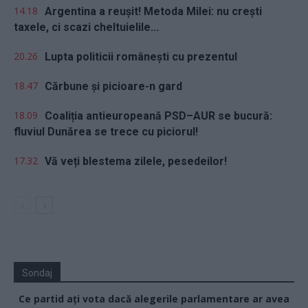
14.18
Argentina a reușit! Metoda Milei: nu crești
taxele, ci scazi cheltuielile...
20.26
Lupta politicii românești cu prezentul
18.47
Cărbune și picioare-n gard
18.09
Coaliția antieuropeană PSD–AUR se bucură:
fluviul Dunărea se trece cu piciorul!
17.32
Vă veți blestema zilele, pesedeilor!
Sondaj
Ce partid ați vota dacă alegerile parlamentare ar avea