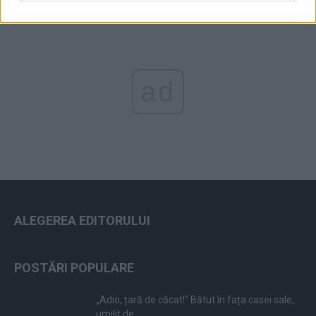
ad
ALEGEREA EDITORULUI
POSTĂRI POPULARE
„Adio, țară de căcat!” Bătut în fața casei sale,
umilit de...