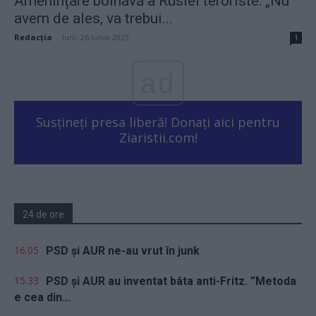
Amenințare bolnavă a Rusiei teroriste: „Nu
avem de ales, va trebui...
Redacţia
-
luni, 26 iunie 2023
1
ad
Susțineți presa liberă! Donați aici pentru
Ziaristii.com!
24 de ore
16.05
PSD și AUR ne-au vrut în junk
15.33
PSD și AUR au inventat bâta anti-Fritz. ”Metoda
e cea din...