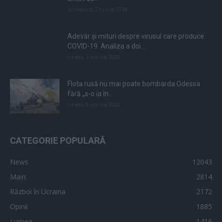
duminică, 21 iulie 2019
Adevăr și mituri despre virusul care produce
COVID-19. Analiza a doi...
vineri, 3 aprilie 2020
Flota rusă nu mai poate bombarda Odessa
fără „s-o ia în...
vineri, 8 aprilie 2022
CATEGORIE POPULARĂ
News
12043
Main
2814
Război în Ucraina
2172
Opinii
1885
Lumea
1416