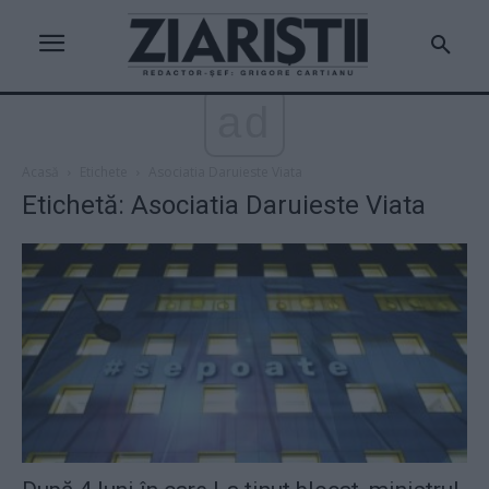
ad
Acasă
Etichete
Asociatia Daruieste Viata
Etichetă: Asociatia Daruieste Viata