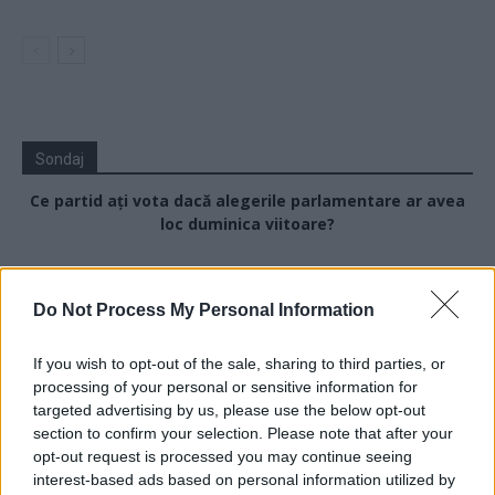
Sondaj
Ce partid ați vota dacă alegerile parlamentare ar avea
loc duminica viitoare?
USR
PNL
Do Not Process My Personal Information
PSD
If you wish to opt-out of the sale, sharing to third parties, or
AUR
processing of your personal or sensitive information for
UDMR
targeted advertising by us, please use the below opt-out
section to confirm your selection. Please note that after your
PMP (Tomac)
opt-out request is processed you may continue seeing
Forța Dreptei (L. Orban)
interest-based ads based on personal information utilized by