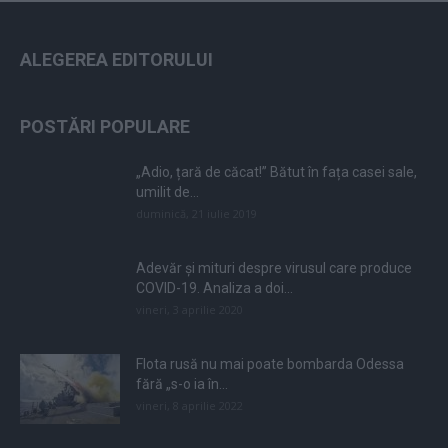
ALEGEREA EDITORULUI
POSTĂRI POPULARE
„Adio, țară de căcat!” Bătut în fața casei sale,
umilit de...
duminică, 21 iulie 2019
Adevăr și mituri despre virusul care produce
COVID-19. Analiza a doi...
vineri, 3 aprilie 2020
Flota rusă nu mai poate bombarda Odessa
fără „s-o ia în...
vineri, 8 aprilie 2022