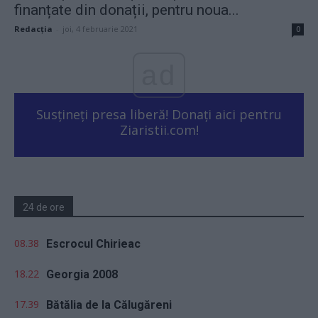
finanțate din donații, pentru noua...
Redacţia
-
joi, 4 februarie 2021
0
ad
Susțineți presa liberă! Donați aici pentru
Ziaristii.com!
24 de ore
08.38
Escrocul Chirieac
18.22
Georgia 2008
17.39
Bătălia de la Călugăreni