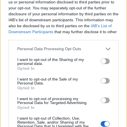
us or personal information disclosed to third parties prior to
PNȚMM
your opt-out. You may separately opt-out of the further
REPER
disclosure of your personal information by third parties on the
SENS
IAB’s list of downstream participants. This information may
also be disclosed by us to third parties on the
IAB’s List of
SOS (Șoșoacă)
Downstream Participants
that may further disclose it to other
POT (Gavrilă)
third parties.
PACE (Peia)
Personal Data Processing Opt Outs
Acțiunea Conservatoare (Târziu)
I want to opt-out of the Sharing of my
PDF (Lazarus)
personal data.
Opted In
PUSL (D. Voiculescu)
I want to opt-out of the Sale of my
PNȚCD (Pavelescu)
Personal Data.
PNCR (Terheș)
Opted In
Partidul Patrioților (Surugiu)
I want to opt-out of processing my
Personal Data for Targeted Advertising.
FAR (Coarnă)
Opted In
România pe Primul Loc (Ponta)
I want to opt-out of Collection, Use,
Altul
Retention, Sale, and/or Sharing of my
Personal Data that Is Unrelated with the