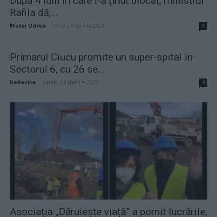
După 4 luni în care l-a ținut blocat, ministrul
Rafila dă,...
Matei Udrea
-
vineri, 5 aprilie 2024
3
Primarul Ciucu promite un super-spital în
Sectorul 6, cu 26 se...
Redacţia
-
vineri, 24 martie 2023
2
Asociația „Dăruiește viață” a pornit lucrările,