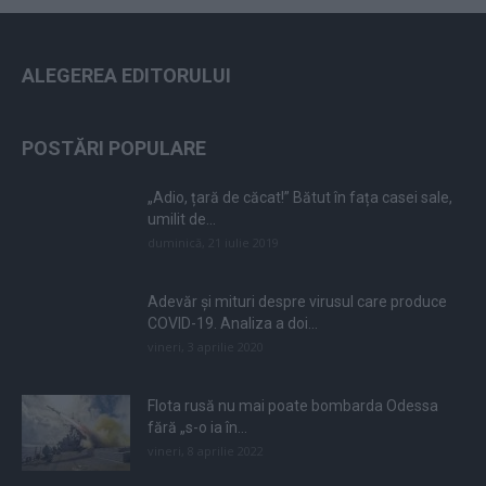
ALEGEREA EDITORULUI
POSTĂRI POPULARE
„Adio, țară de căcat!” Bătut în fața casei sale,
umilit de...
duminică, 21 iulie 2019
Adevăr și mituri despre virusul care produce
COVID-19. Analiza a doi...
vineri, 3 aprilie 2020
Flota rusă nu mai poate bombarda Odessa
fără „s-o ia în...
vineri, 8 aprilie 2022