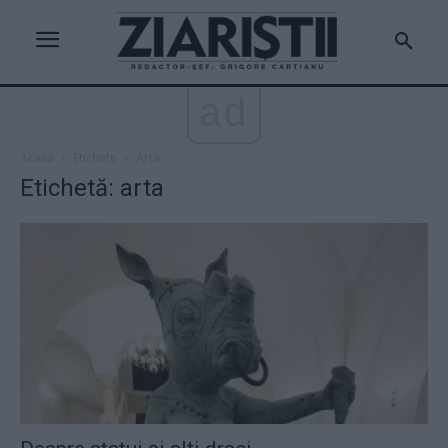
ad
Acasă
Etichete
Arta
Etichetă: arta