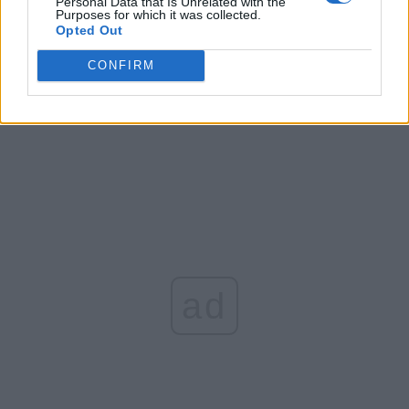
Personal Data that Is Unrelated with the
Purposes for which it was collected.
Opted Out
Arată rezultatele
CONFIRM
Arhiva sondajelor
ad