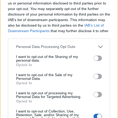
us or personal information disclosed to third parties prior to
PNȚMM
your opt-out. You may separately opt-out of the further
REPER
disclosure of your personal information by third parties on the
IAB’s list of downstream participants. This information may
SENS
also be disclosed by us to third parties on the
IAB’s List of
SOS (Șoșoacă)
Downstream Participants
that may further disclose it to other
third parties.
POT (Gavrilă)
PACE (Peia)
Personal Data Processing Opt Outs
Acțiunea Conservatoare (Târziu)
I want to opt-out of the Sharing of my
personal data.
PDF (Lazarus)
Opted In
PUSL (D. Voiculescu)
I want to opt-out of the Sale of my
PNȚCD (Pavelescu)
Personal Data.
Opted In
PNCR (Terheș)
Partidul Patrioților (Surugiu)
I want to opt-out of processing my
Personal Data for Targeted Advertising.
FAR (Coarnă)
Opted In
România pe Primul Loc (Ponta)
I want to opt-out of Collection, Use,
Retention, Sale, and/or Sharing of my
Altul