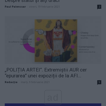
Despre statui şi alţi draci
Paul Palencsar
-
vineri, 19 februarie 2021
2
„POLIȚIA ARTEI”. Extremiștii AUR cer
“epurarea” unei expoziții de la AFI...
Redacţia
-
marți, 9 februarie 2021
5
ad