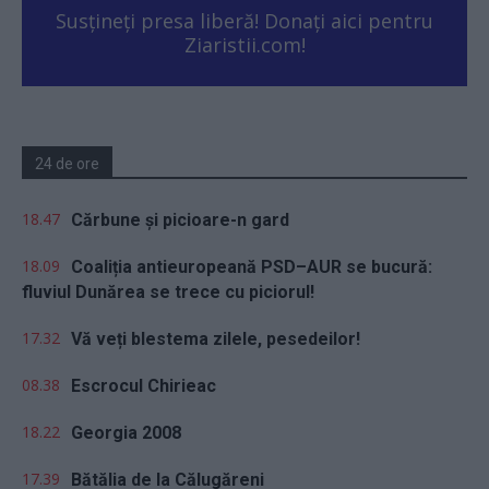
Susțineți presa liberă! Donați aici pentru
Ziaristii.com!
24 de ore
18.47
Cărbune și picioare-n gard
18.09
Coaliția antieuropeană PSD–AUR se bucură:
fluviul Dunărea se trece cu piciorul!
17.32
Vă veți blestema zilele, pesedeilor!
08.38
Escrocul Chirieac
18.22
Georgia 2008
17.39
Bătălia de la Călugăreni