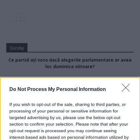
Sondaj
Ce partid ați vota dacă alegerile parlamentare ar avea
loc duminica viitoare?
USR
Do Not Process My Personal Information
PNL
PSD
If you wish to opt-out of the sale, sharing to third parties, or
AUR
processing of your personal or sensitive information for
targeted advertising by us, please use the below opt-out
UDMR
section to confirm your selection. Please note that after your
PMP (Tomac)
opt-out request is processed you may continue seeing
Forța Dreptei (L. Orban)
interest-based ads based on personal information utilized by