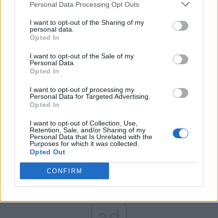
Personal Data Processing Opt Outs
Partidul Patrioților (Surugiu)
FAR (Coarnă)
I want to opt-out of the Sharing of my
personal data.
România pe Primul Loc (Ponta)
Opted In
Altul
I want to opt-out of the Sale of my
Personal Data.
Opted In
Arată rezultatele
I want to opt-out of processing my
Personal Data for Targeted Advertising.
Opted In
Arhiva sondajelor
I want to opt-out of Collection, Use,
Retention, Sale, and/or Sharing of my
Personal Data that Is Unrelated with the
Purposes for which it was collected.
Opted Out
CONFIRM
ad