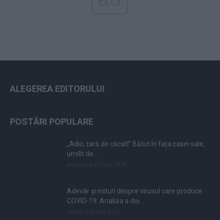
ALEGEREA EDITORULUI
POSTĂRI POPULARE
„Adio, țară de căcat!” Bătut în fața casei sale,
umilit de...
duminică, 21 iulie 2019
Adevăr și mituri despre virusul care produce
COVID-19. Analiza a doi...
vineri, 3 aprilie 2020