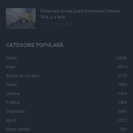
Flota rusă nu mai poate bombarda Odessa
fără „s-o ia în...
vineri, 8 aprilie 2022
CATEGORIE POPULARĂ
News
12042
Main
2814
Război în Ucraina
2172
Opinii
1883
Lumea
1416
Politică
1300
Dezvăluiri
1065
Sport
1053
Mass-media
591