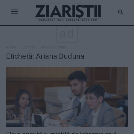
ad
Acasă
Etichete
Ariana Duduna
Etichetă: Ariana Duduna