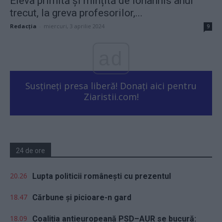
Eleva primită și mințită de Iohannis anul
trecut, la greva profesorilor,...
Redacţia
-
miercuri, 3 aprilie 2024
9
ad
Susțineți presa liberă! Donați aici pentru
Ziaristii.com!
24 de ore
20.26
Lupta politicii românești cu prezentul
18.47
Cărbune și picioare-n gard
18.09
Coaliția antieuropeană PSD–AUR se bucură: