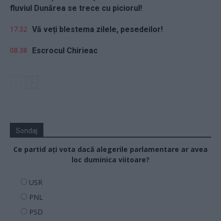
fluviul Dunărea se trece cu piciorul!
17.32
Vă veți blestema zilele, pesedeilor!
08.38
Escrocul Chirieac
Sondaj
Ce partid ați vota dacă alegerile parlamentare ar avea
loc duminica viitoare?
USR
PNL
PSD