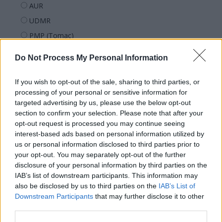
AUR
UDMR
PMP (Tomac)
Forța Dreptei (L. Orban)
Do Not Process My Personal Information
PNȚMM
REPER
If you wish to opt-out of the sale, sharing to third parties, or
processing of your personal or sensitive information for
SENS
targeted advertising by us, please use the below opt-out
SOS (Șoșoacă)
section to confirm your selection. Please note that after your
opt-out request is processed you may continue seeing
POT (Gavrilă)
interest-based ads based on personal information utilized by
PACE (Peia)
us or personal information disclosed to third parties prior to
Acțiunea Conservatoare (Târziu)
your opt-out. You may separately opt-out of the further
disclosure of your personal information by third parties on the
PDF (Lazarus)
IAB’s list of downstream participants. This information may
PUSL (D. Voiculescu)
also be disclosed by us to third parties on the
IAB’s List of
Downstream Participants
that may further disclose it to other
PNȚCD (Pavelescu)
third parties.
PNCR (Terheș)