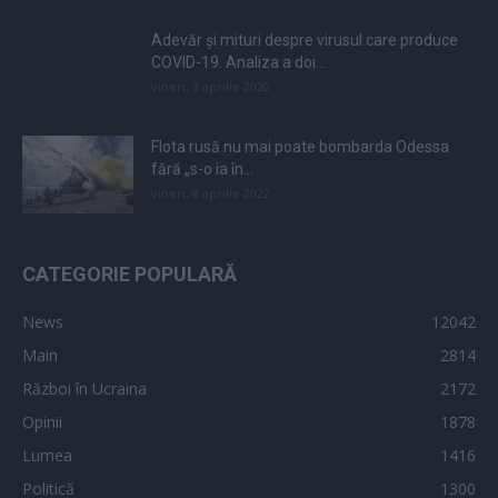
Adevăr și mituri despre virusul care produce
COVID-19. Analiza a doi...
vineri, 3 aprilie 2020
Flota rusă nu mai poate bombarda Odessa
fără „s-o ia în...
vineri, 8 aprilie 2022
CATEGORIE POPULARĂ
News
12042
Main
2814
Război în Ucraina
2172
Opinii
1878
Lumea
1416
Politică
1300