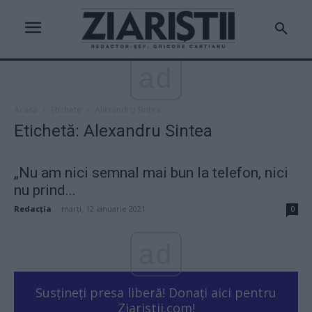
ad
Acasă
Etichete
Alexandru Sintea
Etichetă: Alexandru Sintea
„Nu am nici semnal mai bun la telefon, nici
nu prind...
Redacţia
-
marți, 12 ianuarie 2021
0
ad
Susțineți presa liberă! Donați aici pentru
Ziaristii.com!