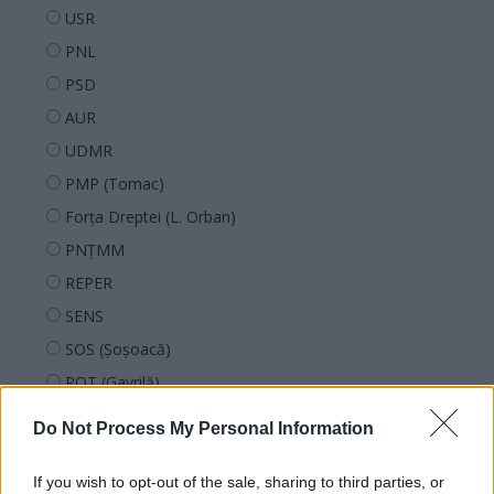
USR
PNL
PSD
AUR
UDMR
PMP (Tomac)
Forța Dreptei (L. Orban)
PNȚMM
REPER
SENS
SOS (Șoșoacă)
POT (Gavrilă)
PACE (Peia)
Do Not Process My Personal Information
Acțiunea Conservatoare (Târziu)
PDF (Lazarus)
If you wish to opt-out of the sale, sharing to third parties, or