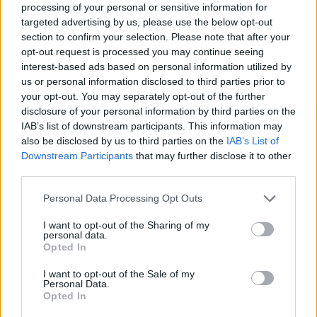
processing of your personal or sensitive information for
PUSL (D. Voiculescu)
targeted advertising by us, please use the below opt-out
PNȚCD (Pavelescu)
section to confirm your selection. Please note that after your
opt-out request is processed you may continue seeing
PNCR (Terheș)
interest-based ads based on personal information utilized by
Partidul Patrioților (Surugiu)
us or personal information disclosed to third parties prior to
your opt-out. You may separately opt-out of the further
FAR (Coarnă)
disclosure of your personal information by third parties on the
România pe Primul Loc (Ponta)
IAB’s list of downstream participants. This information may
Altul
also be disclosed by us to third parties on the
IAB’s List of
Downstream Participants
that may further disclose it to other
third parties.
Arată rezultatele
Personal Data Processing Opt Outs
I want to opt-out of the Sharing of my
Arhiva sondajelor
personal data.
Opted In
I want to opt-out of the Sale of my
Personal Data.
Opted In