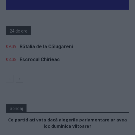
24 de ore
09.39
Bătălia de la Călugăreni
08.38
Escrocul Chirieac
Sondaj
Ce partid ați vota dacă alegerile parlamentare ar avea
loc duminica viitoare?