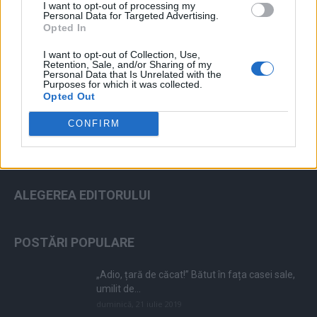
I want to opt-out of processing my
Personal Data for Targeted Advertising.
Opted In
I want to opt-out of Collection, Use,
ad
Retention, Sale, and/or Sharing of my
Personal Data that Is Unrelated with the
Purposes for which it was collected.
Opted Out
CONFIRM
ALEGEREA EDITORULUI
POSTĂRI POPULARE
„Adio, țară de căcat!” Bătut în fața casei sale,
umilit de...
duminică, 21 iulie 2019