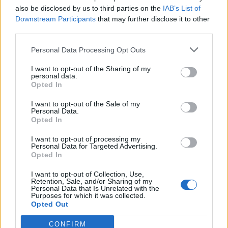
PACE (Peia)
also be disclosed by us to third parties on the
IAB’s List of
Downstream Participants
that may further disclose it to other
Acțiunea Conservatoare (Târziu)
third parties.
PDF (Lazarus)
Personal Data Processing Opt Outs
PUSL (D. Voiculescu)
PNȚCD (Pavelescu)
I want to opt-out of the Sharing of my
personal data.
PNCR (Terheș)
Opted In
Partidul Patrioților (Surugiu)
I want to opt-out of the Sale of my
Personal Data.
FAR (Coarnă)
Opted In
România pe Primul Loc (Ponta)
I want to opt-out of processing my
Altul
Personal Data for Targeted Advertising.
Opted In
I want to opt-out of Collection, Use,
Retention, Sale, and/or Sharing of my
Arată rezultatele
Personal Data that Is Unrelated with the
Purposes for which it was collected.
Opted Out
Arhiva sondajelor
CONFIRM