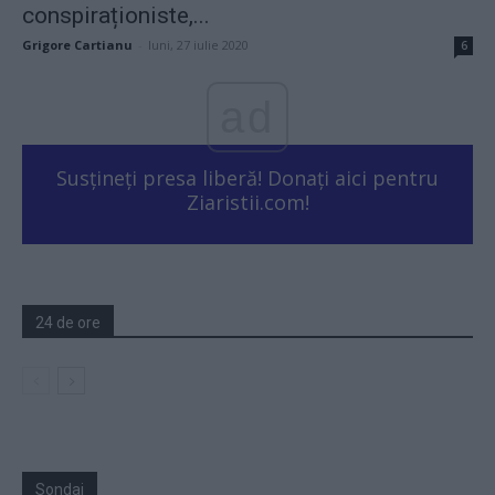
conspiraționiste,...
Grigore Cartianu
-
luni, 27 iulie 2020
6
ad
Susțineți presa liberă! Donați aici pentru
Ziaristii.com!
24 de ore
Sondaj