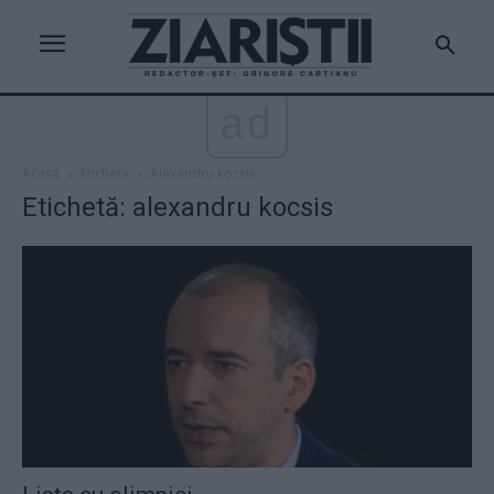
ad
Acasă
Etichete
Alexandru kocsis
Etichetă: alexandru kocsis