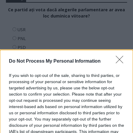
Ce partid ați vota dacă alegerile parlamentare ar avea
loc duminica viitoare?
USR
PNL
PSD
AUR
Do Not Process My Personal Information
UDMR
PMP (Tomac)
If you wish to opt-out of the sale, sharing to third parties, or
processing of your personal or sensitive information for
Forța Dreptei (L. Orban)
targeted advertising by us, please use the below opt-out
PNȚMM
section to confirm your selection. Please note that after your
REPER
opt-out request is processed you may continue seeing
interest-based ads based on personal information utilized by
SENS
us or personal information disclosed to third parties prior to
SOS (Șoșoacă)
your opt-out. You may separately opt-out of the further
disclosure of your personal information by third parties on the
POT (Gavrilă)
IAB’s list of downstream participants. This information may