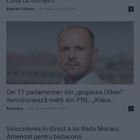
Lista cu olimpici
Bogdan Glăvan
-
sâmbătă, 18 mai 2024
6
Cei 17 parlamentari din „gruparea Orban”
demisionează marți din PNL. „Klaus...
Redacţia
-
luni, 22 noiembrie 2021
3
Sinuciderea în direct a lui Radu Moraru.
Amendat pentru bazaconii