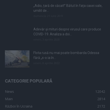
„Adio, țară de căcat!” Bătut în fața casei sale,
umilit de...
duminică, 21 iulie 2019
Adevăr și mituri despre virusul care produce
COVID-19. Analiza a doi...
vineri, 3 aprilie 2020
Flota rusă nu mai poate bombarda Odessa
fără „s-o ia în...
vineri, 8 aprilie 2022
CATEGORIE POPULARĂ
News
12042
Main
2814
Război în Ucraina
2172