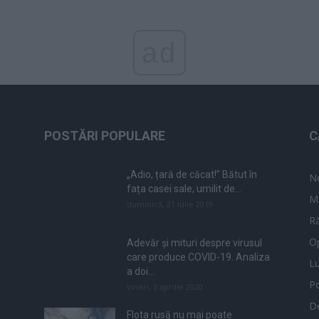
ad
POSTĂRI POPULARE
C
„Adio, țară de căcat!” Bătut în
N
fața casei sale, umilit de...
M
duminică, 21 iulie 2019
Ră
Op
Adevăr și mituri despre virusul
care produce COVID-19. Analiza
L
a doi...
Po
vineri, 3 aprilie 2020
De
Flota rusă nu mai poate