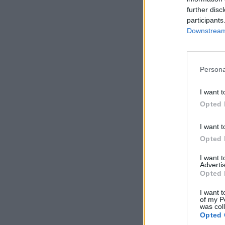
further disc
participants
Downstream 
Persona
I want t
Opted 
I want t
Opted 
I want 
Advertis
Opted 
I want t
of my P
was col
Opted 