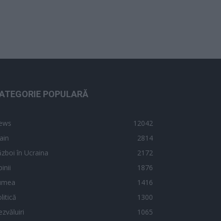
ATEGORIE POPULARĂ
ews
12042
ain
2814
zboi în Ucraina
2172
inii
1876
umea
1416
litică
1300
zvăluiri
1065