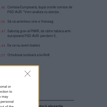
.40
Comisia Europeană, după ororile comise de
PSD-AUR: ”Vom analiza cu atenție...
.50
Să vă amintesc cine e Voineag
.47
Sabotaj grav al PNRR, de către tabăra anti-
europeană PSD-AUR: pierdem 5...
.44
De ce nu avem baterii
.57
Ortodoxia nucleară a lui Kirill
sonal or
ection to
ou may
Sondaj
 personal
Ce partid ați vota dacă alegerile
out of the