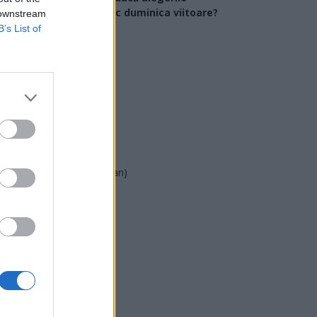
arlamentare ar avea loc duminica viitoare?
 downstream
B’s List of
USR
PNL
PSD
AUR
UDMR
PMP (Tomac)
Forța Dreptei (L. Orban)
PNȚMM
REPER
SENS
SOS (Șoșoacă)
POT (Gavrilă)
PACE (Peia)