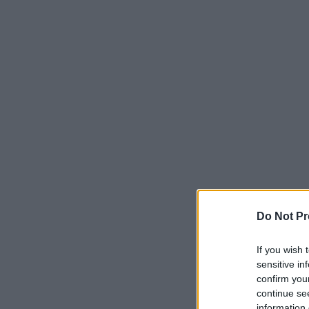
Do Not Pr
If you wish 
sensitive in
confirm you
continue se
information 