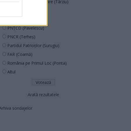
Acțiunea Conservatoare (Târziu)
PDF (Lazarus)
PUSL (D. Voiculescu)
PNȚCD (Pavelescu)
PNCR (Terheș)
Partidul Patrioților (Surugiu)
FAR (Coarnă)
România pe Primul Loc (Ponta)
Altul
Arată rezultatele
Arhiva sondajelor