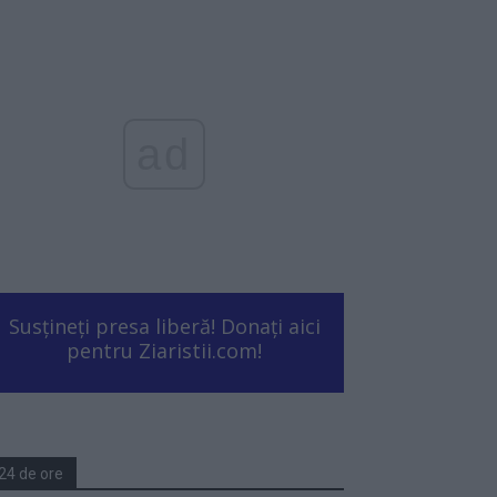
ad
Susțineți presa liberă! Donați aici
pentru Ziaristii.com!
24 de ore