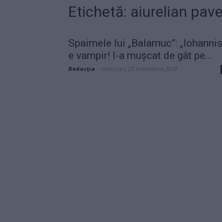
Etichetă: aiurelian pav
Spaimele lui „Balamuc”: „Iohanni
e vampir! I-a mușcat de gât pe...
Redacţia
-
miercuri, 23 octombrie 2019