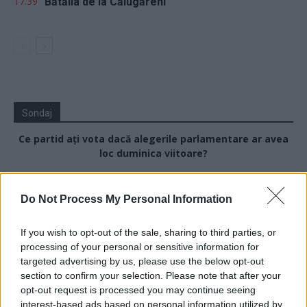
17.39
Bătălia de la Călugăreni
Sondaj
Ce partid ați vota dacă alegerile parlamentare ar avea
loc duminica viitoare?
USR
Do Not Process My Personal Information
PNL
PSD
If you wish to opt-out of the sale, sharing to third parties, or
AUR
processing of your personal or sensitive information for
targeted advertising by us, please use the below opt-out
UDMR
section to confirm your selection. Please note that after your
PMP (Tomac)
opt-out request is processed you may continue seeing
interest-based ads based on personal information utilized by