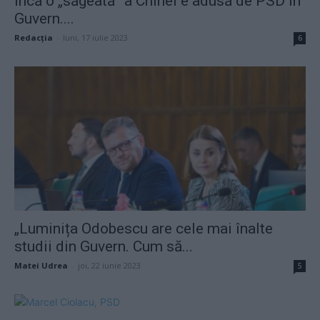
Încă o „săgeată” a Chinei e adusă de PSD în
Guvern....
Redacţia
-
luni, 17 iulie 2023
6
„Luminița Odobescu are cele mai înalte
studii din Guvern. Cum să...
Matei Udrea
-
joi, 22 iunie 2023
5