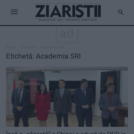
ad
Acasă
Etichete
Academia SRI
Etichetă: Academia SRI