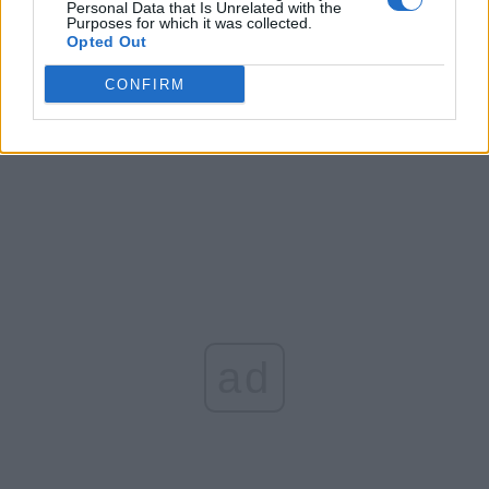
Altul
Personal Data that Is Unrelated with the
Purposes for which it was collected.
Opted Out
CONFIRM
Arată rezultatele
Arhiva sondajelor
ad