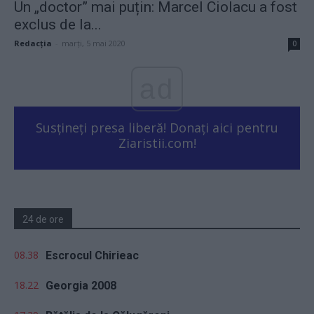
Un „doctor” mai puțin: Marcel Ciolacu a fost
exclus de la...
Redacţia
-
marți, 5 mai 2020
0
ad
Susțineți presa liberă! Donați aici pentru
Ziaristii.com!
24 de ore
08.38
Escrocul Chirieac
18.22
Georgia 2008