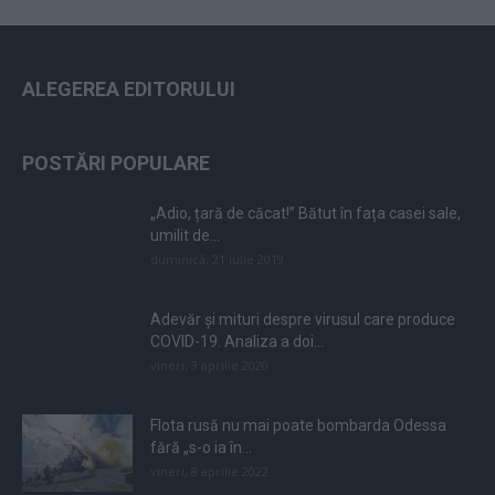
ALEGEREA EDITORULUI
POSTĂRI POPULARE
„Adio, țară de căcat!” Bătut în fața casei sale,
umilit de...
duminică, 21 iulie 2019
Adevăr și mituri despre virusul care produce
COVID-19. Analiza a doi...
vineri, 3 aprilie 2020
Flota rusă nu mai poate bombarda Odessa
fără „s-o ia în...
vineri, 8 aprilie 2022