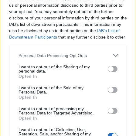
Forța Dreptei (L. Orban)
us or personal information disclosed to third parties prior to
PNȚMM
your opt-out. You may separately opt-out of the further
disclosure of your personal information by third parties on the
REPER
IAB’s list of downstream participants. This information may
SENS
also be disclosed by us to third parties on the
IAB’s List of
SOS (Șoșoacă)
Downstream Participants
that may further disclose it to other
third parties.
POT (Gavrilă)
PACE (Peia)
Personal Data Processing Opt Outs
Acțiunea Conservatoare (Târziu)
I want to opt-out of the Sharing of my
personal data.
PDF (Lazarus)
Opted In
PUSL (D. Voiculescu)
I want to opt-out of the Sale of my
PNȚCD (Pavelescu)
Personal Data.
Opted In
PNCR (Terheș)
I want to opt-out of processing my
Partidul Patrioților (Surugiu)
Personal Data for Targeted Advertising.
Opted In
FAR (Coarnă)
România pe Primul Loc (Ponta)
I want to opt-out of Collection, Use,
Retention, Sale, and/or Sharing of my