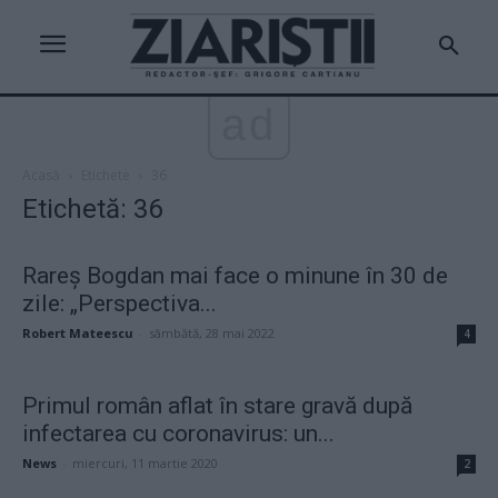
ad
Acasă
Etichete
36
Etichetă: 36
Rareș Bogdan mai face o minune în 30 de
zile: „Perspectiva...
Robert Mateescu
-
sâmbătă, 28 mai 2022
4
Primul român aflat în stare gravă după
infectarea cu coronavirus: un...
News
-
miercuri, 11 martie 2020
2