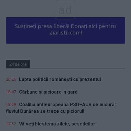
ad
Susțineți presa liberă! Donați aici pentru
Ziaristii.com!
24 de ore
20.26
Lupta politicii românești cu prezentul
18.47
Cărbune și picioare-n gard
18.09
Coaliția antieuropeană PSD–AUR se bucură:
fluviul Dunărea se trece cu piciorul!
17.32
Vă veți blestema zilele, pesedeilor!