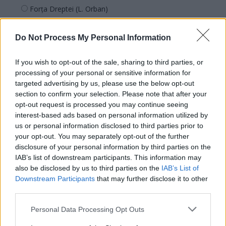
Forța Dreptei (L. Orban)
PNȚMM
Do Not Process My Personal Information
REPER
SENS
If you wish to opt-out of the sale, sharing to third parties, or
SOS (Șoșoacă)
processing of your personal or sensitive information for
targeted advertising by us, please use the below opt-out
POT (Gavrilă)
section to confirm your selection. Please note that after your
PACE (Peia)
opt-out request is processed you may continue seeing
Acțiunea Conservatoare (Târziu)
interest-based ads based on personal information utilized by
us or personal information disclosed to third parties prior to
PDF (Lazarus)
your opt-out. You may separately opt-out of the further
PUSL (D. Voiculescu)
disclosure of your personal information by third parties on the
IAB’s list of downstream participants. This information may
PNȚCD (Pavelescu)
also be disclosed by us to third parties on the
IAB’s List of
PNCR (Terheș)
Downstream Participants
that may further disclose it to other
third parties.
Partidul Patrioților (Surugiu)
FAR (Coarnă)
Personal Data Processing Opt Outs
România pe Primul Loc (Ponta)