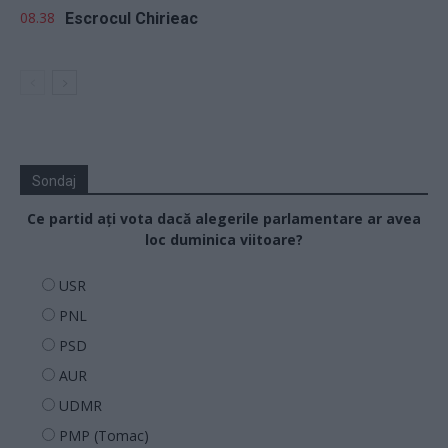
08.38
Escrocul Chirieac
Sondaj
Ce partid ați vota dacă alegerile parlamentare ar avea
loc duminica viitoare?
USR
PNL
PSD
AUR
UDMR
PMP (Tomac)