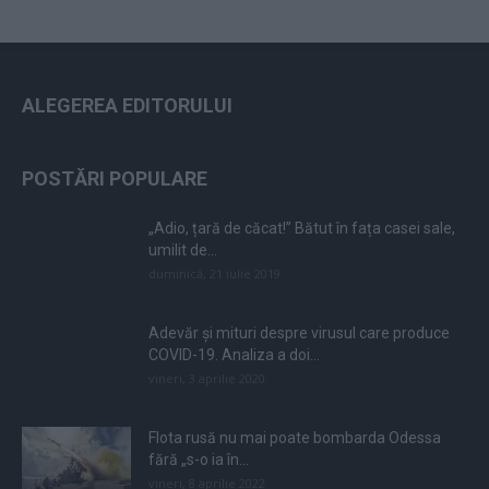
ALEGEREA EDITORULUI
POSTĂRI POPULARE
„Adio, țară de căcat!” Bătut în fața casei sale,
umilit de...
duminică, 21 iulie 2019
Adevăr și mituri despre virusul care produce
COVID-19. Analiza a doi...
vineri, 3 aprilie 2020
Flota rusă nu mai poate bombarda Odessa
fără „s-o ia în...
vineri, 8 aprilie 2022