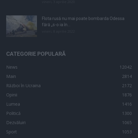
vineri, 3 aprilie 2020
Flota rusă nu mai poate bombarda Odessa
fără „s-o ia în...
vineri, 8 aprilie 2022
CATEGORIE POPULARĂ
News
12042
Main
2814
Război în Ucraina
2172
Opinii
1876
Lumea
1416
Politică
1300
Dezvăluiri
1065
Sport
1053