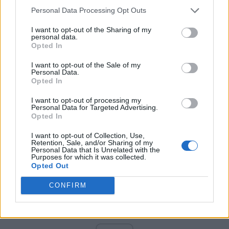
PNCR (Terheș)
Personal Data Processing Opt Outs
Partidul Patrioților (Surugiu)
I want to opt-out of the Sharing of my
FAR (Coarnă)
personal data.
Opted In
România pe Primul Loc (Ponta)
Altul
I want to opt-out of the Sale of my
Personal Data.
Opted In
I want to opt-out of processing my
Arată rezultatele
Personal Data for Targeted Advertising.
Opted In
Arhiva sondajelor
I want to opt-out of Collection, Use,
Retention, Sale, and/or Sharing of my
Personal Data that Is Unrelated with the
Purposes for which it was collected.
Opted Out
CONFIRM