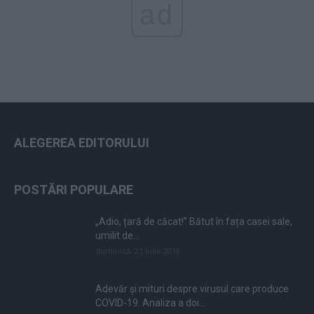
ad
ALEGEREA EDITORULUI
POSTĂRI POPULARE
„Adio, țară de căcat!” Bătut în fața casei sale,
umilit de...
duminică, 21 iulie 2019
Adevăr și mituri despre virusul care produce
COVID-19. Analiza a doi...