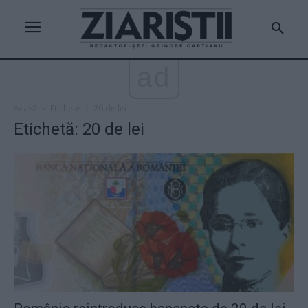
ad
Acasă
Etichete
20 de lei
Etichetă: 20 de lei