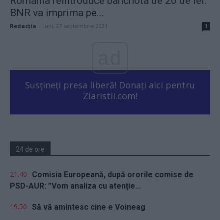
România reintroduce bancnota de 20 de lei.
BNR va imprima pe...
Redacţia
-
luni, 27 septembrie 2021
1
ad
Susțineți presa liberă! Donați aici pentru
Ziaristii.com!
24 de ore
21.40
Comisia Europeană, după ororile comise de
PSD-AUR: ”Vom analiza cu atenție...
19.50
Să vă amintesc cine e Voineag