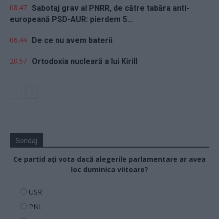
08.47
Sabotaj grav al PNRR, de către tabăra anti-
europeană PSD-AUR: pierdem 5...
06.44
De ce nu avem baterii
20.57
Ortodoxia nucleară a lui Kirill
Sondaj
Ce partid ați vota dacă alegerile parlamentare ar avea
loc duminica viitoare?
USR
PNL