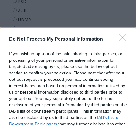
PSD
AUR
UDMR
PMP (Tomac)
Forța Dreptei (L. Orban)
Do Not Process My Personal Information
PNȚMM
If you wish to opt-out of the sale, sharing to third parties, or
REPER
processing of your personal or sensitive information for
SENS
targeted advertising by us, please use the below opt-out
section to confirm your selection. Please note that after your
SOS (Șoșoacă)
opt-out request is processed you may continue seeing
POT (Gavrilă)
interest-based ads based on personal information utilized by
us or personal information disclosed to third parties prior to
PACE (Peia)
your opt-out. You may separately opt-out of the further
Acțiunea Conservatoare (Târziu)
disclosure of your personal information by third parties on the
PDF (Lazarus)
IAB’s list of downstream participants. This information may
also be disclosed by us to third parties on the
IAB’s List of
PUSL (D. Voiculescu)
Downstream Participants
that may further disclose it to other
PNȚCD (Pavelescu)
third parties.