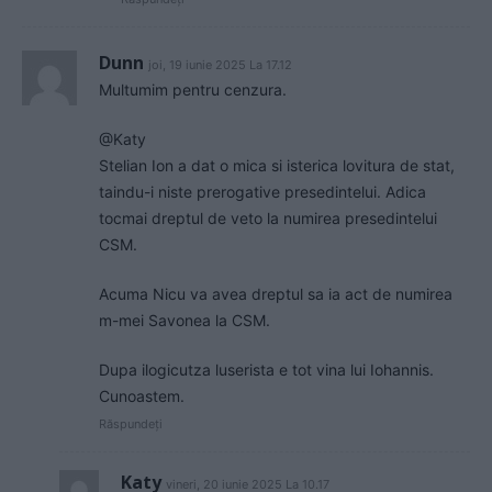
Dunn
joi, 19 iunie 2025 La 17.12
Multumim pentru cenzura.
@Katy
Stelian Ion a dat o mica si isterica lovitura de stat,
taindu-i niste prerogative presedintelui. Adica
tocmai dreptul de veto la numirea presedintelui
CSM.
Acuma Nicu va avea dreptul sa ia act de numirea
m-mei Savonea la CSM.
Dupa ilogicutza luserista e tot vina lui Iohannis.
Cunoastem.
Răspundeți
Katy
vineri, 20 iunie 2025 La 10.17