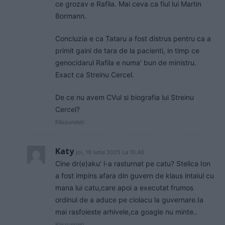
ce grozav e Rafila. Mai ceva ca fiul lui Martin
Bormann.
Concluzia e ca Tataru a fost distrus pentru ca a
primit gaini de tara de la pacienti, in timp ce
genocidarul Rafila e numa’ bun de ministru.
Exact ca Streinu Cercel.
De ce nu avem CVul si biografia lui Streinu
Cercel?
Răspundeți
Katy
joi, 19 iunie 2025 La 10.48
Cine dr(e)aku’ l-a rasturnat pe catu? Stelica Ion
a fost impins afara din guvern de klaus intaiul cu
mana lui catu,care apoi a executat frumos
ordinul de a aduce pe ciolacu la guvernare.Ia
mai rasfoieste arhivele,ca goagle nu minte..
Răspundeți