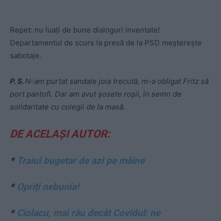
Repet: nu luați de bune dialoguri inventate!
Departamentul de scurs la presă de la PSD meșterește
sabotaje.
P. S.
N-am purtat sandale joia trecută, m-a obligat Fritz să
port pantofi. Dar am avut șosete roșii, în semn de
solidaritate cu colegii de la masă.
DE ACELAȘI AUTOR:
*
Traiul bugetar de azi pe mâine
*
Opriți nebunia!
*
Ciolacu, mai rău decât Covidul: ne