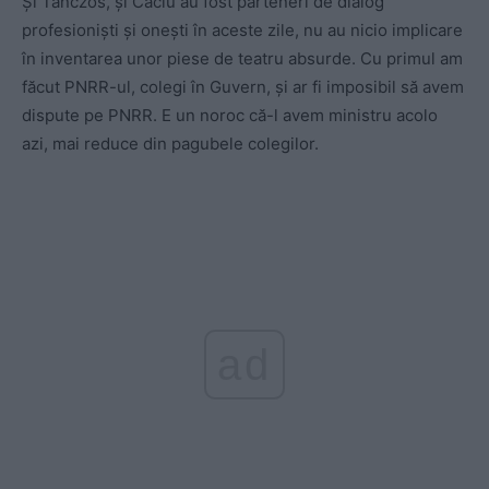
Și Tanczos, și Câciu au fost parteneri de dialog
profesioniști și onești în aceste zile, nu au nicio implicare
în inventarea unor piese de teatru absurde. Cu primul am
făcut PNRR-ul, colegi în Guvern, și ar fi imposibil să avem
dispute pe PNRR. E un noroc că-l avem ministru acolo
azi, mai reduce din pagubele colegilor.
ad