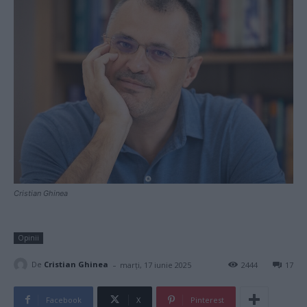
Cristian Ghinea
Opinii
-
De
Cristian Ghinea
marți, 17 iunie 2025
2444
17
Facebook
X
Pinterest