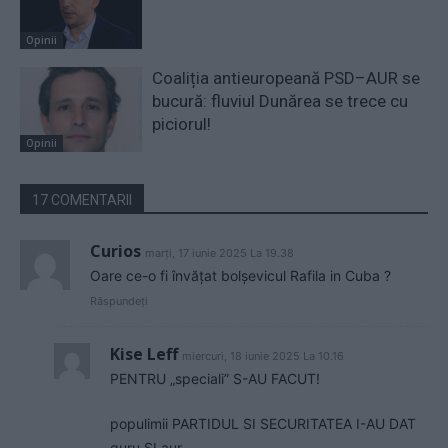
Opinii
Coaliția antieuropeană PSD–AUR se
bucură: fluviul Dunărea se trece cu
piciorul!
Opinii
17 COMENTARII
Curios
marți, 17 iunie 2025 La 19.38
Oare ce-o fi învățat bolșevicul Rafila in Cuba ?
Răspundeți
Kise Leff
miercuri, 18 iunie 2025 La 10.16
PENTRU „speciali” S-AU FACUT!
populimii PARTIDUL SI SECURITATEA I-AU DAT
guru SI aur.