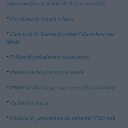
împrumutăm cu 8.000 de lei pe secundă
*
Doi demenți împart o lume
*
Cum e să fii trumpist român? Zece luni mai
târziu
*
Trăiască globalismul suveranist!
*
Piticul mistic și măgarul vesel
*
PNRR-ul ăla rău pe care nu-l găsea Ciolacu
*
Cartea lui Ciucă
*
Ciolacu și „procedura de selecție” PSD-istă