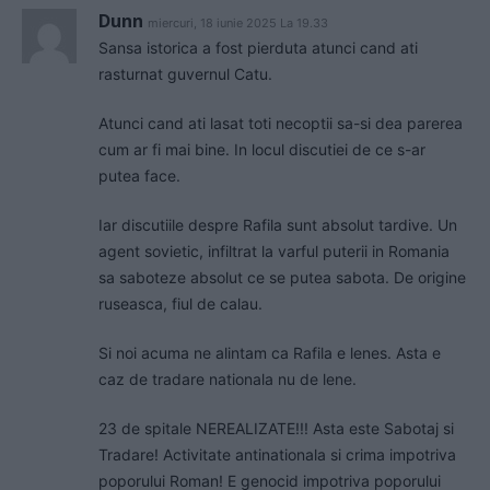
Dunn
miercuri, 18 iunie 2025 La 19.33
Sansa istorica a fost pierduta atunci cand ati
rasturnat guvernul Catu.
Atunci cand ati lasat toti necoptii sa-si dea parerea
cum ar fi mai bine. In locul discutiei de ce s-ar
putea face.
Iar discutiile despre Rafila sunt absolut tardive. Un
agent sovietic, infiltrat la varful puterii in Romania
sa saboteze absolut ce se putea sabota. De origine
ruseasca, fiul de calau.
Si noi acuma ne alintam ca Rafila e lenes. Asta e
caz de tradare nationala nu de lene.
23 de spitale NEREALIZATE!!! Asta este Sabotaj si
Tradare! Activitate antinationala si crima impotriva
poporului Roman! E genocid impotriva poporului