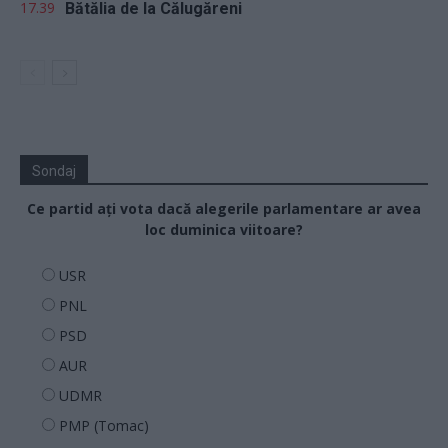
17.39
Bătălia de la Călugăreni
Sondaj
Ce partid ați vota dacă alegerile parlamentare ar avea
loc duminica viitoare?
USR
PNL
PSD
AUR
UDMR
PMP (Tomac)