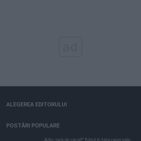
ad
ALEGEREA EDITORULUI
POSTĂRI POPULARE
„Adio, țară de căcat!” Bătut în fața casei sale,