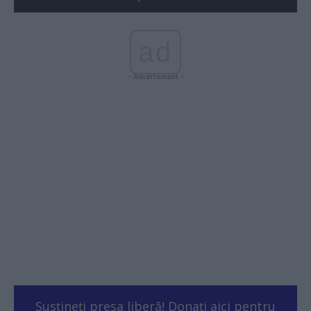
ad
- Advertisment -
Susțineți presa liberă! Donați aici pentru