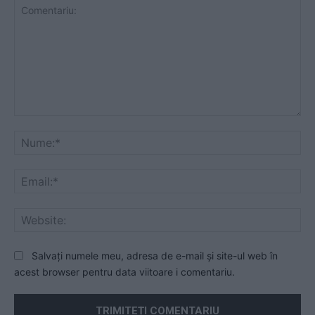
Comentariu:
Nu
Ema
Web
Salvați numele meu, adresa de e-mail și site-ul web în
acest browser pentru data viitoare i comentariu.