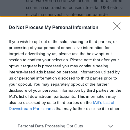
stra. Este vorba si de USR, al carui membru sunteti
si caruia i se transfera consecintele. Iar USR este si
el victima unei vechi si intense campanii de
denigrare din care s-a ales cu o imagine care i-a
Do Not Process My Personal Information
daunat.
Este vorba de o corecta informare privind fondurilor
If you wish to opt-out of the sale, sharing to third parties, or
europene, de care sunteti legat prin activitatea si
processing of your personal or sensitive information for
rezultatele d-stra, deja atacata urat, fiindca cei
targeted advertising by us, please use the below opt-out
care trebuia sa le puna in practica erau incapabili
section to confirm your selection. Please note that after your
sau/si nu doreau sa fie deranjati de la ocupatia
opt-out request is processed you may continue seeing
preferata, furatul.
interest-based ads based on personal information utilized by
Mai este in joc si necesutatea ca populatia sa fie
us or personal information disclosed to third parties prior to
informata corect. Platim mult din cauza
your opt-out. You may separately opt-out of the further
disclosure of your personal information by third parties on the
dezinformarii practicate ani de-a randul de presa
IAB’s list of downstream participants. This information may
mercenara.
also be disclosed by us to third parties on the
IAB’s List of
Răspundeți
Downstream Participants
that may further disclose it to other
third parties.
Poate
miercuri, 18 iunie 2025 La 10.24
Personal Data Processing Opt Outs
nu este prostie, poate o fi tradare, rea intentie, mai