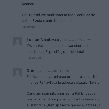
Roman!
Cati romani vor muri datorita lipsei celor 23 de
spitale? Asta e ontrebarea corecta.
Răspundeți
Lucian Nicolescu
joi, 19 iunie 2025 La 7.26
@Dun: Extrem de corect. Dar cine să-i
condamne. Ei pe ei înșiși…niciodată!
Răspundeți
Dunn
joi, 19 iunie 2025 La 9.32
Eh. Acum cativa ani erau preferate hahaelile
imunde Rafila-Tuca la adresa agitatului Tataru.
Cand am reamintit originea lui Rafila, cativa
postaciii cultisti de pe aici au sarit la beregata
sustinind ca „fiul” ispaseste greselile „tatalui”, si