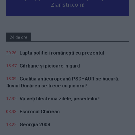
Ziaristii.com!
24 de ore
20.26
Lupta politicii românești cu prezentul
18.47
Cărbune și picioare-n gard
18.09
Coaliția antieuropeană PSD–AUR se bucură:
fluviul Dunărea se trece cu piciorul!
17.32
Vă veți blestema zilele, pesedeilor!
08.38
Escrocul Chirieac
18.22
Georgia 2008