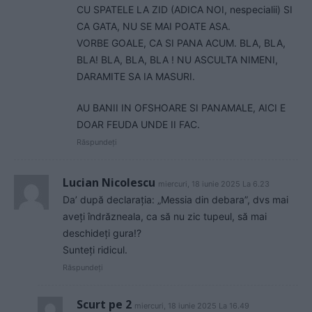
CU SPATELE LA ZID (ADICA NOI, nespecialii) SI
CA GATA, NU SE MAI POATE ASA.
VORBE GOALE, CA SI PANA ACUM. BLA, BLA,
BLA! BLA, BLA, BLA ! NU ASCULTA NIMENI,
DARAMITE SA IA MASURI.
AU BANII IN OFSHOARE SI PANAMALE, AICI E
DOAR FEUDA UNDE II FAC.
Răspundeți
Lucian Nicolescu
miercuri, 18 iunie 2025 La 6.23
Da’ după declarația: „Messia din debara”, dvs mai
aveți îndrăzneala, ca să nu zic tupeul, să mai
deschideți gura!?
Sunteți ridicul.
Răspundeți
Scurt pe 2
miercuri, 18 iunie 2025 La 16.49