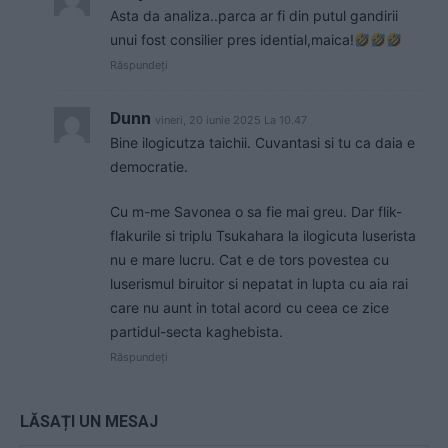
Asta da analiza..parca ar fi din putul gandirii
unui fost consilier pres idential,maica!
Răspundeți
Dunn
vineri, 20 iunie 2025 La 10.47
Bine ilogicutza taichii. Cuvantasi si tu ca daia e
democratie.
Cu m-me Savonea o sa fie mai greu. Dar flik-
flakurile si triplu Tsukahara la ilogicuta luserista
nu e mare lucru. Cat e de tors povestea cu
luserismul biruitor si nepatat in lupta cu aia rai
care nu aunt in total acord cu ceea ce zice
partidul-secta kaghebista.
Răspundeți
LĂSAȚI UN MESAJ