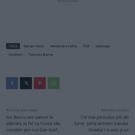
- Advertisement -
TAGS
Adrian Caciu
alexandru rafila
PSD
sabotaje
Seinfeld
Tanczos Barna
Articolul precedent
Articolul următor
Ion Iliescu are cancer la
Cel mai periculos job din
plămâni, la fel ca fostul său
lume: șeful armatei Iranului.
consilier pro-rus Dan Iosif,
Israelul l-a ucis și pe