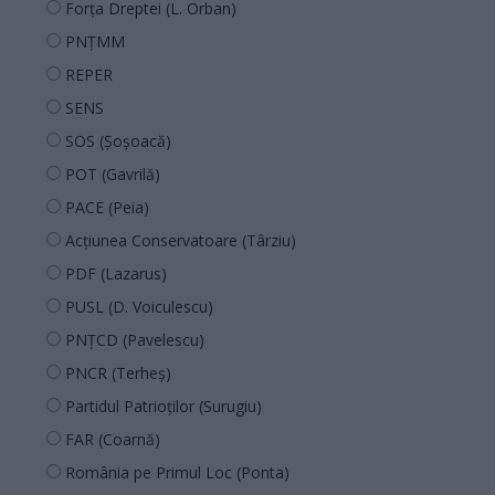
Forța Dreptei (L. Orban)
PNȚMM
REPER
SENS
SOS (Șoșoacă)
POT (Gavrilă)
PACE (Peia)
Acțiunea Conservatoare (Târziu)
PDF (Lazarus)
PUSL (D. Voiculescu)
PNȚCD (Pavelescu)
PNCR (Terheș)
Partidul Patrioților (Surugiu)
FAR (Coarnă)
România pe Primul Loc (Ponta)