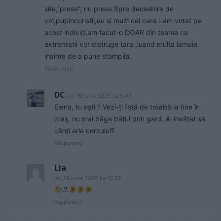
site,”presa”, nu presa.Spre deosebire de
voi,pupincuristii,eu si multi cei care l-am votat pe
acest individ,am facut-o DOAR din teama ca
extremistii vor distruge tara ,luand multa lamaie
inainte de a pune stampila.
Răspundeți
DC
joi, 19 iunie 2025 La 5.43
Elena, tu ești ? Vezi-ți fată de treabă la tine în
oraș, nu mai băga bățul prin gard. Ai învățat să
cânți aria cercului?
Răspundeți
Lia
joi, 19 iunie 2025 La 10.52
.?.
Răspundeți