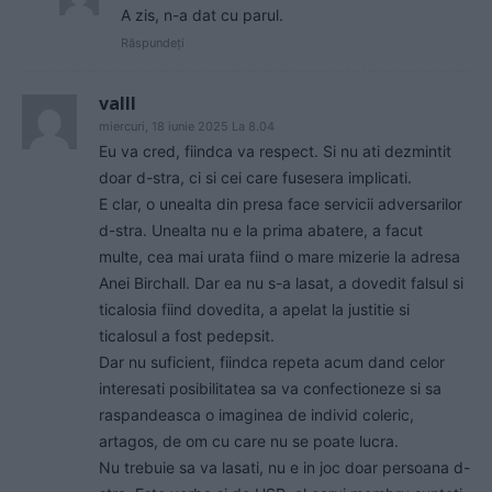
A zis, n-a dat cu parul.
Răspundeți
valll
miercuri, 18 iunie 2025 La 8.04
Eu va cred, fiindca va respect. Si nu ati dezmintit
doar d-stra, ci si cei care fusesera implicati.
E clar, o unealta din presa face servicii adversarilor
d-stra. Unealta nu e la prima abatere, a facut
multe, cea mai urata fiind o mare mizerie la adresa
Anei Birchall. Dar ea nu s-a lasat, a dovedit falsul si
ticalosia fiind dovedita, a apelat la justitie si
ticalosul a fost pedepsit.
Dar nu suficient, fiindca repeta acum dand celor
interesati posibilitatea sa va confectioneze si sa
raspandeasca o imaginea de individ coleric,
artagos, de om cu care nu se poate lucra.
Nu trebuie sa va lasati, nu e in joc doar persoana d-