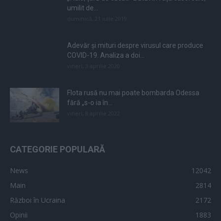
umilit de...
duminică, 21 iulie 2019
Adevăr și mituri despre virusul care produce
COVID-19. Analiza a doi...
vineri, 3 aprilie 2020
Flota rusă nu mai poate bombarda Odessa
fără „s-o ia în...
vineri, 8 aprilie 2022
CATEGORIE POPULARĂ
News
12042
Main
2814
Război în Ucraina
2172
Opinii
1883