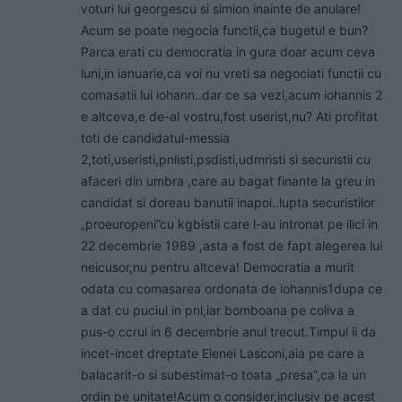
voturi lui georgescu si simion inainte de anulare!
Acum se poate negocia functii,ca bugetul e bun?
Parca erati cu democratia in gura doar acum ceva
luni,in ianuarie,ca voi nu vreti sa negociati functii cu
comasatii lui iohann..dar ce sa vezi,acum iohannis 2
e altceva,e de-al vostru,fost userist,nu? Ati profitat
toti de candidatul-messia
2,toti,useristi,pnlisti,psdisti,udmristi si securistii cu
afaceri din umbra ,care au bagat finante la greu in
candidat si doreau banutii inapoi..lupta securistilor
„proeuropeni”cu kgbistii care l-au intronat pe ilici in
22 decembrie 1989 ,asta a fost de fapt alegerea lui
neicusor,nu pentru altceva! Democratia a murit
odata cu comasarea ordonata de iohannis1dupa ce
a dat cu puciul in pnl,iar bomboana pe coliva a
pus-o ccrul in 6 decembrie anul trecut.Timpul ii da
incet-incet dreptate Elenei Lasconi,aia pe care a
balacarit-o si subestimat-o toata „presa”,ca la un
ordin pe unitate!Acum o consider,inclusiv pe acest