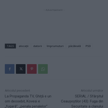
- Advertisement -
TAGS
alocații
datorii
împrumuturi
păcăleală
PSD
Articolul precedent
Articolul următor
La Propaganda TV, Ghiță e un
SERIAL / Sfârşitul
om deosebit, Kovesi e
Ceauşeştilor (43): Fuga din
„fugară”, „penala penalelor”
Securitate a clanului