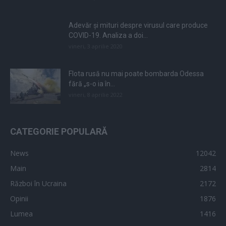
Adevăr și mituri despre virusul care produce
COVID-19. Analiza a doi...
vineri, 3 aprilie 2020
Flota rusă nu mai poate bombarda Odessa
fără „s-o ia în...
vineri, 8 aprilie 2022
CATEGORIE POPULARĂ
News
12042
Main
2814
Război în Ucraina
2172
Opinii
1876
Lumea
1416