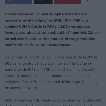
Creșterea alocațiilor pentru copii a fost o mare și
necesară reușită a Opoziției (PNL-USR-PMP), cu
sprijinul UDMR. Cei de la PSD și ALDE s-au opus cu
înverșunare, absolut irațional, votând împotrivă. Când n-
au mai avut încotro, au încercat să-și aroge meritele:
mărim noi, că PNL nu știe să mărească!
De la 1 martie, alocațiile copiilor vor crește: de la 200 la
300 de lei pentru cei sub 2 ani, de la 84 la 150 de lei
pentru cei de 2-18 ani. PSD se laudă acum cu această
creștere, deși s-a opus din răsputeri s-o blocheze.
Inițiativa a fost a PNL, fiind votată de întreaga Opoziție și
de numai 3 PSD-iști.
Soluția găsită de PSD pentru a aplica amendamentul votat