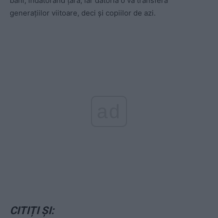
bani, îndatorând țara, iar datoria o va transfera
generațiilor viitoare, deci și copiilor de azi.
ad
CITIȚI ȘI: