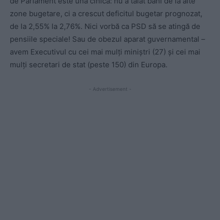
de Parlament este una cinică: nu a tăiat bani de la alte
zone bugetare, ci a crescut deficitul bugetar prognozat,
de la 2,55% la 2,76%. Nici vorbă ca PSD să se atingă de
pensiile speciale! Sau de obezul aparat guvernamental –
avem Executivul cu cei mai mulți miniștri (27) și cei mai
mulți secretari de stat (peste 150) din Europa.
- Advertisement -