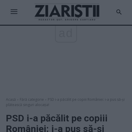
ad
Acasă
Fără categorie
PSD i-a păcălit pe copiii României: i-a pus să-și
plătească singuri alocația!
PSD i-a păcălit pe copiii
României: i-a pus să-și