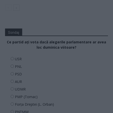
Sondaj
Ce partid ați vota dacă alegerile parlamentare ar avea
loc duminica viitoare?
USR
PNL
PSD
AUR
UDMR
PMP (Tomac)
Forța Dreptei (L. Orban)
PNȚMM