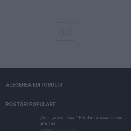
ad
ALEGEREA EDITORULUI
POSTĂRI POPULARE
„Adio, țară de căcat!” Bătut în fața casei sale,
umilit de...
duminică, 21 iulie 2019