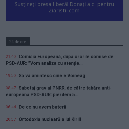
Susțineți presa liberă! Donați aici pentru
Ziaristii.com!
24 de ore
21.40
Comisia Europeană, după ororile comise de
PSD-AUR: ”Vom analiza cu atenție...
19.50
Să vă amintesc cine e Voineag
08.47
Sabotaj grav al PNRR, de către tabăra anti-
europeană PSD-AUR: pierdem 5...
06.44
De ce nu avem baterii
20.57
Ortodoxia nucleară a lui Kirill