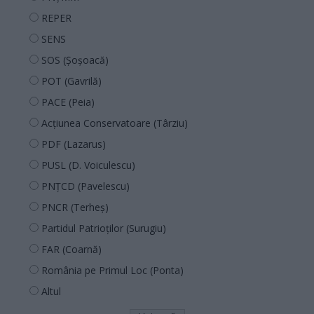
REPER
SENS
SOS (Șoșoacă)
POT (Gavrilă)
PACE (Peia)
Acțiunea Conservatoare (Târziu)
PDF (Lazarus)
PUSL (D. Voiculescu)
PNȚCD (Pavelescu)
PNCR (Terheș)
Partidul Patrioților (Surugiu)
FAR (Coarnă)
România pe Primul Loc (Ponta)
Altul