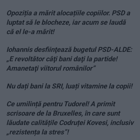
Opoziția a mărit alocațiile copiilor. PSD a
luptat să le blocheze, iar acum se laudă
că el le-a mărit!
Iohannis desfiinţează bugetul PSD-ALDE:
„E revoltător câţi bani daţi la partide!
Amanetaţi viitorul românilor”
Nu dați bani la SRI, luați vitamine la copii!
Ce umilință pentru Tudorel! A primit
scrisoare de la Bruxelles, în care sunt
lăudate calitățile Codruței Kovesi, inclusiv
„rezistența la stres”!