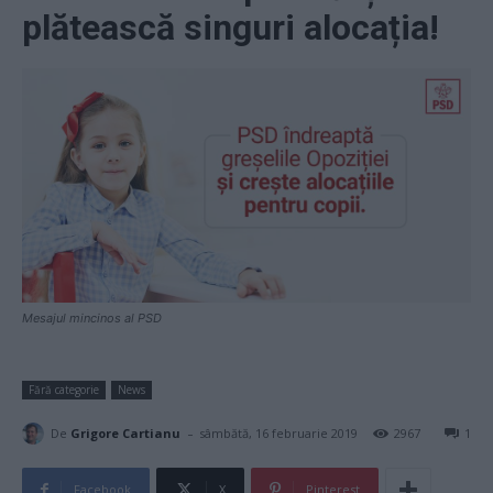
plătească singuri alocația!
Mesajul mincinos al PSD
Fără categorie
News
-
De
Grigore Cartianu
sâmbătă, 16 februarie 2019
2967
1
Facebook
X
Pinterest