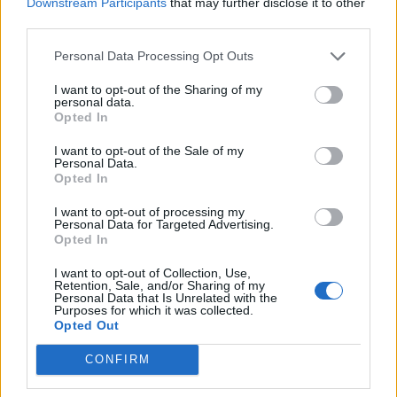
Downstream Participants
that may further disclose it to other
third parties.
Personal Data Processing Opt Outs
I want to opt-out of the Sharing of my
personal data.
Opted In
I want to opt-out of the Sale of my
Personal Data.
Opted In
Tofan Mihai
duminică, 17 februarie 2019 La 1.14
Doar cei cu pensii speciale, enorme, nesimtite si
I want to opt-out of processing my
Personal Data for Targeted Advertising.
nemeritate , penalii , hotii, coruptii, interlopii si
Opted In
puscariasii , violatorii , tilharii si criminalii sunt copii
de suflet ai PSD .Doar de grija si bunastarea lor s-a
I want to opt-out of Collection, Use,
Retention, Sale, and/or Sharing of my
ocupat PSD de cind guverneaza cum guverneaza !
Personal Data that Is Unrelated with the
Purposes for which it was collected.
MUIE PSD !
Opted Out
Răspundeți
CONFIRM
LĂSAȚI UN MESAJ