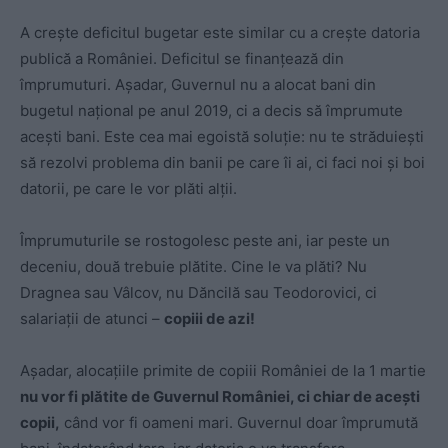
A crește deficitul bugetar este similar cu a crește datoria
publică a României. Deficitul se finanțează din
împrumuturi. Așadar, Guvernul nu a alocat bani din
bugetul național pe anul 2019, ci a decis să împrumute
acești bani. Este cea mai egoistă soluție: nu te străduiești
să rezolvi problema din banii pe care îi ai, ci faci noi și boi
datorii, pe care le vor plăti alții.
Împrumuturile se rostogolesc peste ani, iar peste un
deceniu, două trebuie plătite. Cine le va plăti? Nu
Dragnea sau Vâlcov, nu Dăncilă sau Teodorovici, ci
salariații de atunci –
copiii de azi!
Așadar, alocațiile primite de copiii României de la 1 martie
nu vor fi plătite de Guvernul României, ci chiar de acești
copii,
când vor fi oameni mari. Guvernul doar împrumută