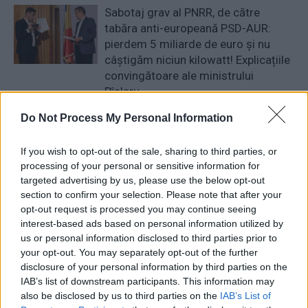
Sabotaj grav al PNRR, de către
tabăra anti-europeană PSD-AUR:
pierdem 5 miliarde de euro și nu
câștigăm niciun kilowatt! Explicațiile
convingătoare ale ministrului
Pîslaru
News
Do Not Process My Personal Information
A doua operațiune obscenă a
DIICOT în această vară, după ”cazul
If you wish to opt-out of the sale, sharing to third parties, or
Pașca – Dumbrava”. Un fost
processing of your personal or sensitive information for
consilier al lui Băsescu a fost
targeted advertising by us, please use the below opt-out
percheziționat și...
News
section to confirm your selection. Please note that after your
opt-out request is processed you may continue seeing
interest-based ads based on personal information utilized by
1 COMENTARIU
us or personal information disclosed to third parties prior to
your opt-out. You may separately opt-out of the further
disclosure of your personal information by third parties on the
IAB’s list of downstream participants. This information may
also be disclosed by us to third parties on the
IAB’s List of