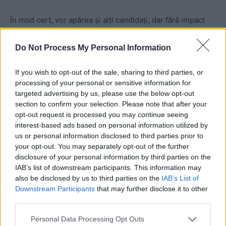
În mod cert, vor apărea și alți candidați, dar fără impact
electoral. Singura surpriză cu greutate ar putea veni din
partea PSD (în caz că frica lui Ciolacu îl va face să evite
Do Not Process My Personal Information
lupta). Numele
Laurei Codruța Kovesi (51 de ani)
e folosit
fără temei – fost șefă a DNA nu va renunța la conducerea
If you wish to opt-out of the sale, sharing to third parties, or
processing of your personal or sensitive information for
Parchetului European.
targeted advertising by us, please use the below opt-out
section to confirm your selection. Please note that after your
opt-out request is processed you may continue seeing
interest-based ads based on personal information utilized by
us or personal information disclosed to third parties prior to
your opt-out. You may separately opt-out of the further
disclosure of your personal information by third parties on the
IAB’s list of downstream participants. This information may
also be disclosed by us to third parties on the
IAB’s List of
ad
Downstream Participants
that may further disclose it to other
third parties.
Personal Data Processing Opt Outs