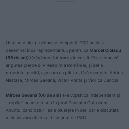
Lista nu e nici pe departe completă. PSD nu și-a
desemnat încă reprezentantul, pentru că
Marcel Ciolacu
(56 de ani)
tărăgănează intrarea în cursă. El se teme că
ar putea pierde și Președinția României, și șefia
propriului partid, așa cum au pățit-o, fără excepție, Adrian
Năstase, Mircea Geoană, Victor Ponta și Viorica Dăncilă.
Mircea Geoană (66 de ani)
s-a vopsit ca independent și
„tropăie” acum din nou în jurul Palatului Cotroceni.
Anunțul candidaturii sale plutește în aer, dar e discutată
inclusiv varianta de a fi susținut de PSD.