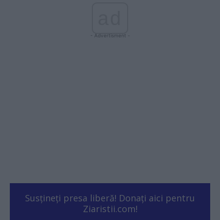
ad
- Advertisment -
Susțineți presa liberă! Donați aici pentru
Ziaristii.com!