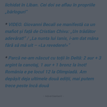
lichidat în Liban. Cei doi se aflau în propriile
„bârloguri”
*
VIDEO. Giovanni Becali se manifestă ca un
mafiot și față de Cristian Chivu: „Un trădător
adevărat!” / „La nunta lui Ianis, i-am dat mâna
fără să mă uit – «La revedere!»”
*
Parcă ne-am născut cu toții în Deltă: 2 aur + 3
argint la canotaj, 1 aur + 1 bronz la înot!
România e pe locul 12 la Olimpiadă. Am
depășit deja ultimele două ediții, mai putem
trece peste încă două
- Advertisement -