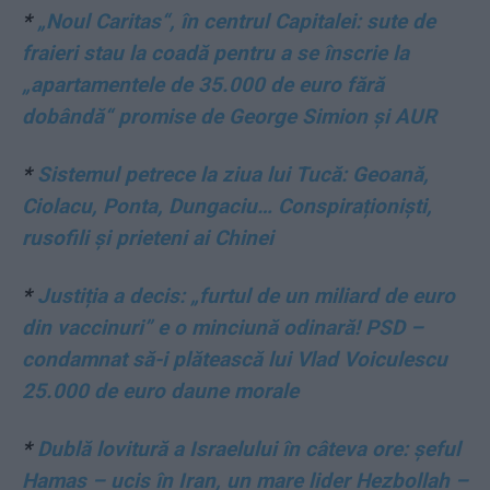
*
„Noul Caritas“, în centrul Capitalei: sute de
fraieri stau la coadă pentru a se înscrie la
„apartamentele de 35.000 de euro fără
dobândă“ promise de George Simion și AUR
*
Sistemul petrece la ziua lui Tucă: Geoană,
Ciolacu, Ponta, Dungaciu… Conspiraționiști,
rusofili și prieteni ai Chinei
*
Justiția a decis: „furtul de un miliard de euro
din vaccinuri” e o minciună odinară! PSD –
condamnat să-i plătească lui Vlad Voiculescu
25.000 de euro daune morale
*
Dublă lovitură a Israelului în câteva ore: șeful
Hamas – ucis în Iran, un mare lider Hezbollah –