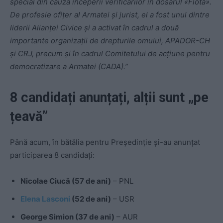
special din cauza începerii verificărilor în dosarul «Flota».
De profesie ofițer al Armatei și jurist, el a fost unul dintre
liderii Alianței Civice și a activat în cadrul a două
importante organizații de drepturile omului, APADOR-CH
și CRJ, precum și în cadrul Comitetului de acțiune pentru
democratizare a Armatei (CADA).”
8 candidați anunțați, alții sunt „pe
țeavă”
Până acum, în bătălia pentru Președinție și-au anunțat
participarea 8 candidați:
Nicolae Ciucă (57 de ani)
– PNL
Elena Lasconi
(52 de ani)
– USR
George Simion (37 de ani)
– AUR