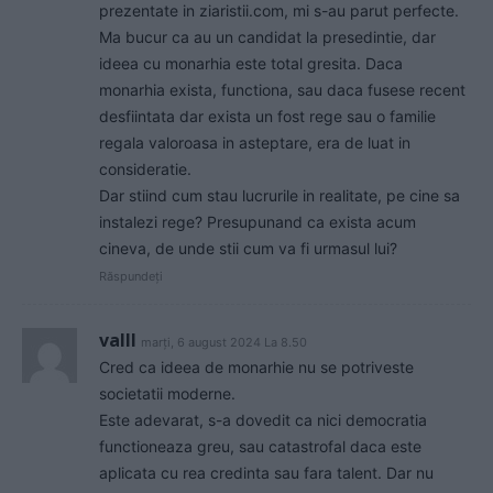
prezentate in ziaristii.com, mi s-au parut perfecte.
Ma bucur ca au un candidat la presedintie, dar
ideea cu monarhia este total gresita. Daca
monarhia exista, functiona, sau daca fusese recent
desfiintata dar exista un fost rege sau o familie
regala valoroasa in asteptare, era de luat in
consideratie.
Dar stiind cum stau lucrurile in realitate, pe cine sa
instalezi rege? Presupunand ca exista acum
cineva, de unde stii cum va fi urmasul lui?
Răspundeți
valll
marți, 6 august 2024 La 8.50
Cred ca ideea de monarhie nu se potriveste
societatii moderne.
Este adevarat, s-a dovedit ca nici democratia
functioneaza greu, sau catastrofal daca este
aplicata cu rea credinta sau fara talent. Dar nu