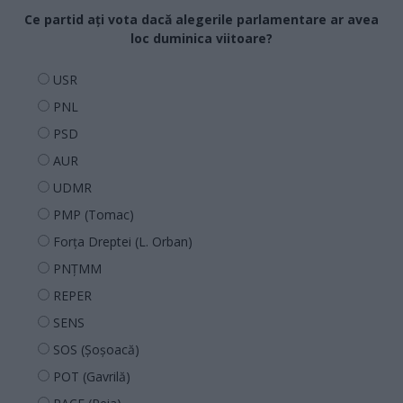
Ce partid ați vota dacă alegerile parlamentare ar avea
loc duminica viitoare?
USR
PNL
PSD
AUR
UDMR
PMP (Tomac)
Forța Dreptei (L. Orban)
PNȚMM
REPER
SENS
SOS (Șoșoacă)
POT (Gavrilă)