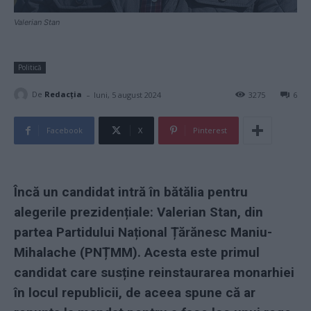
Valerian Stan
Politică
-
De
Redacţia
luni, 5 august 2024
3275
6
Facebook
X
Pinterest
Încă un candidat intră în bătălia pentru
alegerile prezidențiale: Valerian Stan, din
partea Partidului Național Țărănesc Maniu-
Mihalache (PNȚMM). Acesta este primul
candidat care susține reinstaurarea monarhiei
în locul republicii, de aceea spune că ar