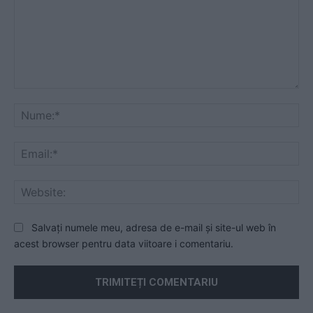
Comentariu:
Nu
Ema
Web
Salvați numele meu, adresa de e-mail și site-ul web în
acest browser pentru data viitoare i comentariu.