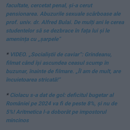
facultate, cercetat penal, și-a cerut
pensionarea. Abuzurile sexuale scârboase ale
prof. univ. dr. Alfred Bulai. De mulți ani le cerea
studentelor să se dezbrace în fața lui și le
amenința cu „șarpele”
*
VIDEO. „Socialiștii de caviar“: Grindeanu,
filmat când își ascundea ceasul scump în
buzunar, înainte de filmare. „Îl am de mult, are
încuietoarea stricată!“
*
Ciolacu s-a dat de gol: deficitul bugetar al
României pe 2024 va fi de peste 8%, și nu de
5%! Aritmetica l-a doborât pe impostorul
mincinos