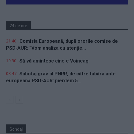
24 de ore
21.40
Comisia Europeană, după ororile comise de
PSD-AUR: ”Vom analiza cu atenție...
19.50
Să vă amintesc cine e Voineag
08.47
Sabotaj grav al PNRR, de către tabăra anti-
europeană PSD-AUR: pierdem 5...
Sondaj