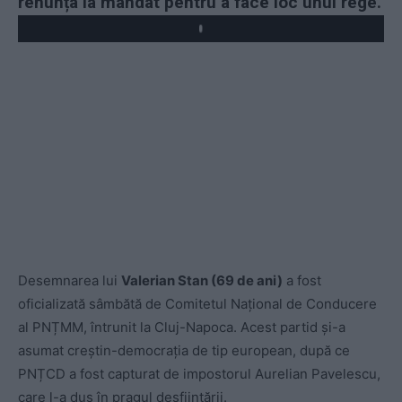
renunța la mandat pentru a face loc unui rege.
Play
Desemnarea lui
Valerian Stan (69 de ani)
a fost
oficializată sâmbătă de Comitetul Național de Conducere
al PNȚMM, întrunit la Cluj-Napoca. Acest partid și-a
asumat creștin-democrația de tip european, după ce
PNȚCD a fost capturat de impostorul Aurelian Pavelescu,
care l-a dus în pragul desființării.