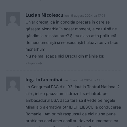
Lucian Nicolescu
luni, 5 august 2024 La 17.03
Chiar credeți că în condiția precară în care se
găsește Monarhia în acest moment, e cazul să ne
gândim la reinstaurare? Și cu clasa asta politrucă
de neocomuniști și neosecuriști hulpavi ce va face
monarhul?
Nu ne mai scapă nici Dracul din mâinile lor.
Răspundeți
Ing. tofan mihai
luni, 5 august 2024 La 17.50
La Congresul PAC din ’92 tinut la Teatrul National 2
zile , intr-o pauza am indreznit sa-l intreb pe
ambasadorul USA daca tara sa il vede pe regele
Mihai a o alernativa ptr ILICI ILIESCU la conducerea
Romaniei .Am primit raspunsul ca nici nu se pune
problema caci americanii au dovezi numeroase ca