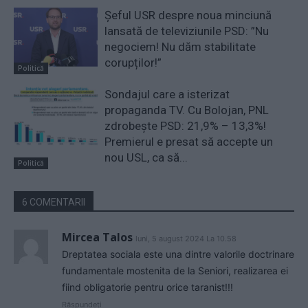
Șeful USR despre noua minciună
lansată de televiziunile PSD: ”Nu
negociem! Nu dăm stabilitate
corupților!”
Politică
Sondajul care a isterizat
propaganda TV. Cu Bolojan, PNL
zdrobește PSD: 21,9% – 13,3%!
Premierul e presat să accepte un
nou USL, ca să...
Politică
6 COMENTARII
Mircea Talos
luni, 5 august 2024 La 10.58
Dreptatea sociala este una dintre valorile doctrinare
fundamentale mostenita de la Seniori, realizarea ei
fiind obligatorie pentru orice taranist!!!
Răspundeți