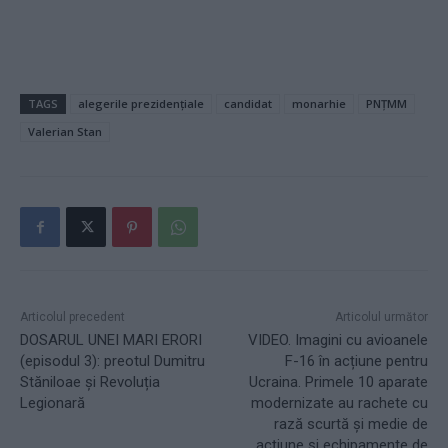
TAGS
alegerile prezidențiale
candidat
monarhie
PNȚMM
Valerian Stan
Articolul precedent
Articolul următor
DOSARUL UNEI MARI ERORI
VIDEO. Imagini cu avioanele
(episodul 3): preotul Dumitru
F-16 în acțiune pentru
Stăniloae și Revoluția
Ucraina. Primele 10 aparate
Legionară
modernizate au rachete cu
rază scurtă și medie de
acțiune și echipamente de