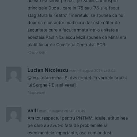
acesta i-a servit pe rusi, pe Stalin.Cat despre
principele Duda , care in ’75 sau ’76 si-a facut
stagiatura la Teatrul Tineretului se spunea ca nu
doar ca e un actor mediocru dar este ofiter de
securitate care a facut armata intr-o unitate a
acesteia.Paul Niculescu Mizil spunea ca Mihai era
platit lunar de Comitetul Central al PCR.
Răspundeți
Lucian Nicolescu
marți, 6 august 2024 La 8.08
@Ing. tofan mihai: Și dvs credeți în vorbele tatalui
lui Serghei? E jale! Vaaai!
Răspundeți
valll
marți, 6 august 2024 La 8.49
Am tot respectul pentru PNTMM. Ideile, atitudinea
pe care au avut-o fata de problemele si
evenimentele importante, asa cum au fost