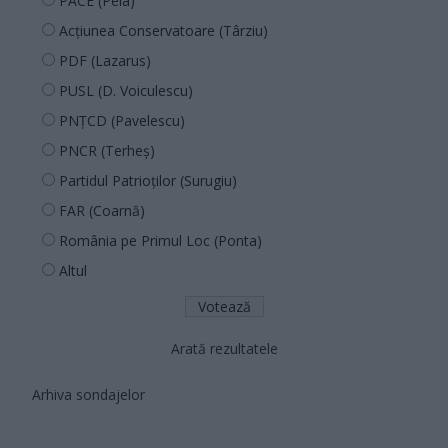
PACE (Peia)
Acțiunea Conservatoare (Târziu)
PDF (Lazarus)
PUSL (D. Voiculescu)
PNȚCD (Pavelescu)
PNCR (Terheș)
Partidul Patrioților (Surugiu)
FAR (Coarnă)
România pe Primul Loc (Ponta)
Altul
Arată rezultatele
Arhiva sondajelor