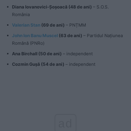
Diana Iovanovici-Șoșoacă (48 de ani)
– S.O.S.
România
Valerian Stan
(69 de ani)
– PNȚMM
John Ion Banu Muscel
(63 de ani)
– Partidul Națiunea
Română (PNRo)
Ana Birchall (50 de ani)
– independent
Cozmin Gușă (54 de ani)
– independent
ad