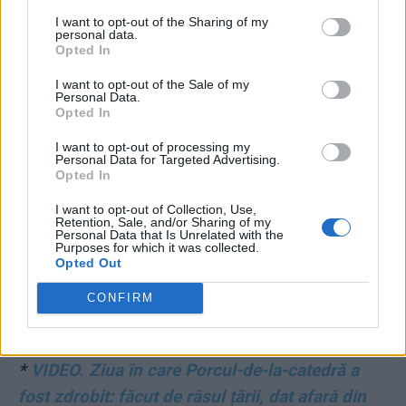
I want to opt-out of the Sharing of my
personal data.
Opted In
I want to opt-out of the Sale of my
Personal Data.
Puteți susține ZIARISTII.COM făcând
Opted In
o
donație AICI.
Vă mulțumim!
I want to opt-out of processing my
Personal Data for Targeted Advertising.
Opted In
CITIȚI ȘI:
I want to opt-out of Collection, Use,
Retention, Sale, and/or Sharing of my
Personal Data that Is Unrelated with the
*
Încolțit, Pieleanu demisionează de la SNSPA.
Purposes for which it was collected.
Opted Out
Foste studente îl indică drept „un prădător
sexual mai periculos decât Bulai“. Se cere
CONFIRM
anchetarea „sondorului“ PSD
*
VIDEO. Ziua în care Porcul-de-la-catedră a
fost zdrobit: făcut de râsul țării, dat afară din