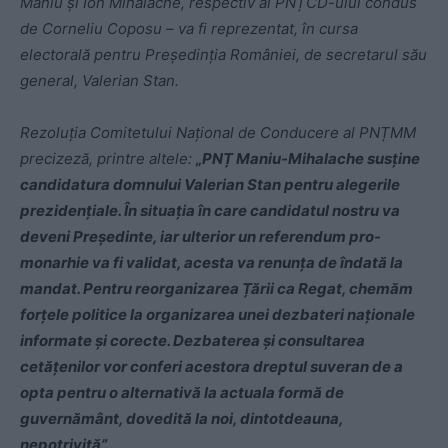
Maniu și Ion Mihalache, respectiv al PNȚCD-ului condus
de Corneliu Coposu – va fi reprezentat, în cursa
electorală pentru Președinția României, de secretarul său
general, Valerian Stan.
Rezoluția Comitetului Național de Conducere al PNȚMM
precizeză, printre altele:
„PNȚ Maniu-Mihalache susține
candidatura domnului Valerian Stan pentru alegerile
prezidențiale. În situația în care candidatul nostru va
deveni Președinte, iar ulterior un referendum pro-
monarhie va fi validat, acesta va renunța de îndată la
mandat. Pentru reorganizarea Țării ca Regat, chemăm
forțele politice la organizarea unei dezbateri naționale
informate și corecte. Dezbaterea și consultarea
cetățenilor vor conferi acestora dreptul suveran de a
opta pentru o alternativă la actuala formă de
guvernământ, dovedită la noi, dintotdeauna,
nepotrivită”.