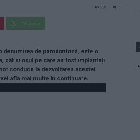
868
0
WhatsApp
ub denumirea de parodontoză, este o
, cât și osul pe care au fost implantați
p
 pot conduce la dezvoltarea acestei
ei afla mai multe în continuare.