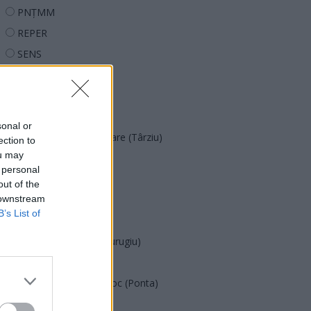
PNȚMM
REPER
SENS
SOS (Șoșoacă)
POT (Gavrilă)
PACE (Peia)
sonal or
Acțiunea Conservatoare (Târziu)
ection to
ou may
PDF (Lazarus)
 personal
PUSL (D. Voiculescu)
out of the
 downstream
PNȚCD (Pavelescu)
B’s List of
PNCR (Terheș)
Partidul Patrioților (Surugiu)
FAR (Coarnă)
România pe Primul Loc (Ponta)
Altul