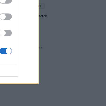
Arată rezultatele
Arhiva sondajelor
- Advertisment -