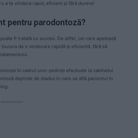
 a te vindeca rapid, eficient și fără durere!
t pentru par
o
dontoză?
poate fi tratată cu succes. De altfel, cei care apelează
r bucura de o vindecare rapidă și eficientă, fără să
tratamentului.
tozei în cadrul unor ședințe efectuate la cabinetul
toză depinde de stadiul în care se află pacientul în
log.
 Advertisement -