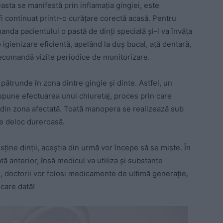
easta se manifestă prin inflamația gingiei, este
fi continuat printr-o curățare corectă acasă. Pentru
anda pacientului o pastă de dinți specială și-l va învăța
igienizare eficientă, apelând la duș bucal, ață dentară,
 recomandă vizite periodice de monitorizare.
a pătrunde în zona dintre gingie și dinte. Astfel, un
pune efectuarea unui chiuretaj, proces prin care
 din zona afectată. Toată manopera se realizează sub
te deloc dureroasă.
sține dinții, aceștia din urmă vor începe să se miște. În
 anterior, însă medicul va utiliza și substanțe
ate, doctorii vor folosi medicamente de ultimă generație,
ecare dată!