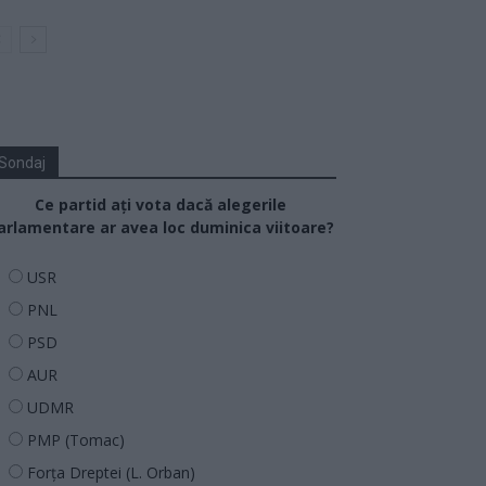
Sondaj
Ce partid ați vota dacă alegerile
arlamentare ar avea loc duminica viitoare?
USR
PNL
PSD
AUR
UDMR
PMP (Tomac)
Forța Dreptei (L. Orban)