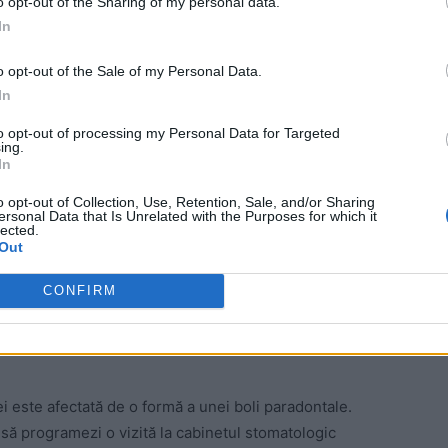
o opt-out of the Sharing of my personal data.
există mai multe cauze care ar fi putut conduce la
In
tea se numără utilizarea anumitor medicamente,
tre dinți, dar și o predispoziție moștenită genetic.
o opt-out of the Sale of my Personal Data.
In
 Advertisement -
to opt-out of processing my Personal Data for Targeted
ing.
In
o opt-out of Collection, Use, Retention, Sale, and/or Sharing
ersonal Data that Is Unrelated with the Purposes for which it
lected.
Out
CONFIRM
 este afectată de o formă a unei boli paradontale.
ta să programezi o vizită la cabinetul stomatologic