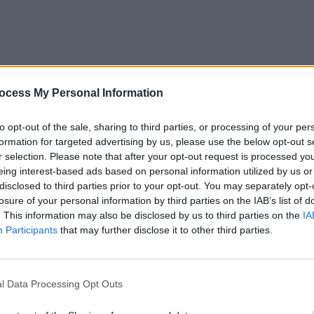
ocess My Personal Information
to opt-out of the sale, sharing to third parties, or processing of your per
formation for targeted advertising by us, please use the below opt-out s
 peste 30-40 de ani, însă există și cazuri în care
r selection. Please note that after your opt-out request is processed y
eing interest-based ads based on personal information utilized by us or
ere.
disclosed to third parties prior to your opt-out. You may separately opt-
losure of your personal information by third parties on the IAB’s list of
ecțiune, poți apela la un
tratament parodontoza
. This information may also be disclosed by us to third parties on the
IA
ile de disconfort cu care te confrunți și care îți va reda
Participants
that may further disclose it to other third parties.
l Data Processing Opt Outs
ntozei?