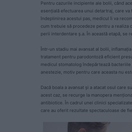
Pentru cazurile incipiente ale bolii, când ac
esențială efectuarea unui detartraj, care va 
îndeplinirea acestui pas, medicul îi va recom
cum trebuie să procedeze pentru a realiza o 
perii interdentare ș.a. În această etapă, se
Într-un stadiu mai avansat al bolii, inflamați
tratament pentru parodontoză eficient presu
medicul stomatolog îndepărtează bacteriile
anestezie, motiv pentru care aceasta nu es
Dacă boala a avansat și a atacat osul care su
acest caz, se recurge la manopera menționată
antibiotice. În cadrul unei clinici specializ
care au oferit rezultate spectaculoase de fi