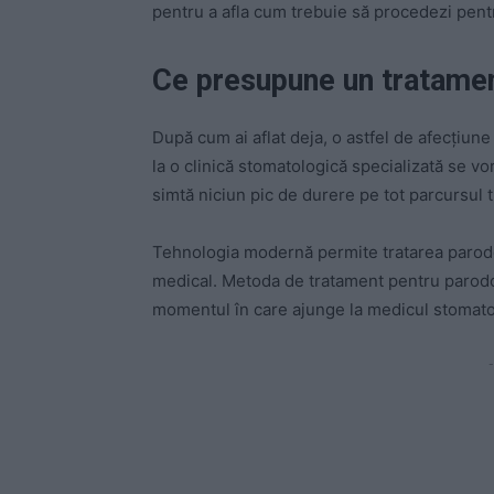
pentru a afla cum trebuie să procedezi pentru
Ce presupune un tratamen
După cum ai aflat deja, o astfel de afecțiune 
la o clinică stomatologică specializată se vo
simtă niciun pic de durere pe tot parcursul 
Tehnologia modernă permite tratarea parodon
medical. Metoda de tratament pentru parodon
momentul în care ajunge la medicul stomato
-