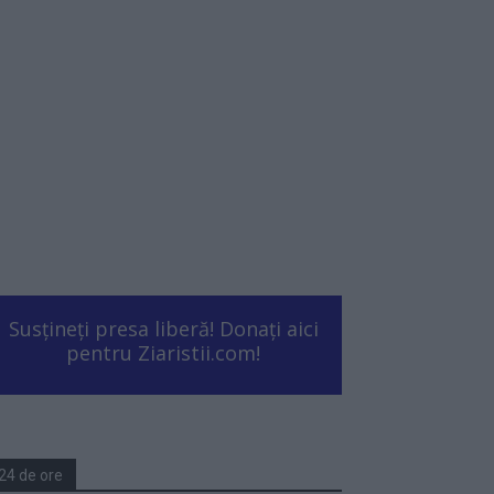
Susțineți presa liberă! Donați aici
pentru Ziaristii.com!
24 de ore