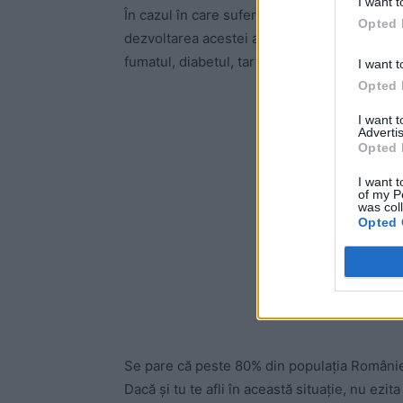
I want t
În cazul în care suferi o boală parodontală, 
Opted 
dezvoltarea acestei afecțiuni. Printre aces
fumatul, diabetul, tartrul în exces, spațiul în
I want t
Opted 
-
I want 
Advertis
Opted 
I want t
of my P
was col
Opted 
Se pare că peste 80% din populația României
Dacă și tu te afli în această situație, nu ezi