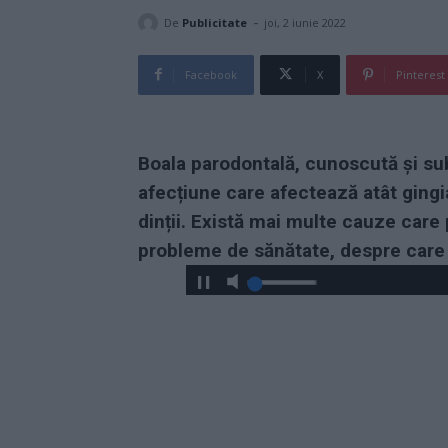
-
De
Publicitate
joi, 2 iunie 2022
Facebook
X
Pinterest
Boala parodontală, cunoscută și s
afecțiune care afectează atât gingia
dinții. Există mai multe cauze care
probleme de sănătate, despre care v