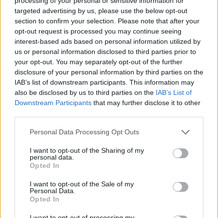
processing of your personal or sensitive information for
targeted advertising by us, please use the below opt-out
echipamentul greu.
section to confirm your selection. Please note that after your
opt-out request is processed you may continue seeing
La cerere, vestiarul metalic compact poate fi echipat cu
interest-based ads based on personal information utilized by
separatoare pentru obiecte curate și murdare, diferite
us or personal information disclosed to third parties prior to
tipuri de sisteme de închidere și chiar uși mai groase,
your opt-out. You may separately opt-out of the further
disclosure of your personal information by third parties on the
pentru o securitate suplimentară.
IAB’s list of downstream participants. This information may
also be disclosed by us to third parties on the
IAB’s List of
În concluzie, un vestiar metalic compact, precum modelul
Downstream Participants
that may further disclose it to other
114VF/10, este soluția perfectă pentru un detașament de
third parties.
pompieri. Acesta oferă spațiu suficient pentru
Personal Data Processing Opt Outs
depozitarea uniformei, a bocancilor și a altor obiecte
personale, fiind în același timp rezistent la condiții
I want to opt-out of the Sharing of my
personal data.
extreme și personalizabil în funcție de nevoi.
Opted In
I want to opt-out of the Sale of my
Astfel, pompierii pot organiza eficient echipamentul și pot
Personal Data.
Opted In
menține lucrurile personale în siguranță, gata de
intervenție în orice moment.
I want to opt-out of processing my