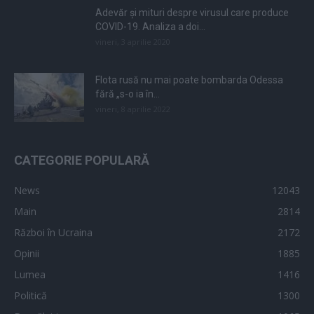
Adevăr și mituri despre virusul care produce
COVID-19. Analiza a doi...
vineri, 3 aprilie 2020
Flota rusă nu mai poate bombarda Odessa
fără „s-o ia în...
vineri, 8 aprilie 2022
CATEGORIE POPULARĂ
News
12043
Main
2814
Război în Ucraina
2172
Opinii
1885
Lumea
1416
Politică
1300