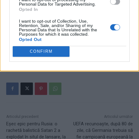
Personal Data for Targeted Advertising.
Opted In
- Advertisement -
I want to opt-out of Collection, Use,
Retention, Sale, and/or Sharing of my
Personal Data that Is Unrelated with the
Purposes for which it was collected.
Opted Out
CONFIRM
TAGS
modelul 114VF/10
pompieri
vestiar metalic
Articolul precedent
Articolul următor
Eșec epic pentru Rusia: o
UEFA recunoaște, după 80 de
rachetă balistică Satan 2 a
zile, că Germania trebuia să
explodat în situl de lansare, la
fie campioană europeană la