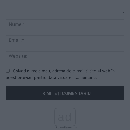
Comentariu:
Nu
Ema
Web
Salvați numele meu, adresa de e-mail și site-ul web în
acest browser pentru data viitoare i comentariu.
ad
- Advertisment -