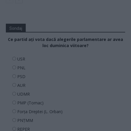
Sondaj
Ce partid ați vota dacă alegerile parlamentare ar avea
loc duminica viitoare?
USR
PNL
PSD
AUR
UDMR
PMP (Tomac)
Forța Dreptei (L. Orban)
PNȚMM
REPER