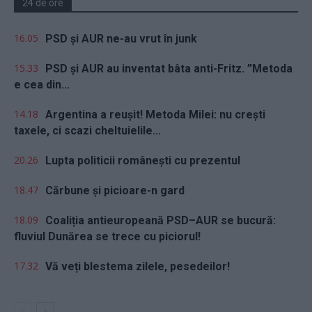
24 de ore
16.05
PSD și AUR ne-au vrut în junk
15.33
PSD și AUR au inventat bâta anti-Fritz. ”Metoda
e cea din...
14.18
Argentina a reușit! Metoda Milei: nu crești
taxele, ci scazi cheltuielile...
20.26
Lupta politicii românești cu prezentul
18.47
Cărbune și picioare-n gard
18.09
Coaliția antieuropeană PSD–AUR se bucură:
fluviul Dunărea se trece cu piciorul!
17.32
Vă veți blestema zilele, pesedeilor!