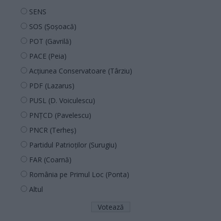
SENS
SOS (Șoșoacă)
POT (Gavrilă)
PACE (Peia)
Acțiunea Conservatoare (Târziu)
PDF (Lazarus)
PUSL (D. Voiculescu)
PNȚCD (Pavelescu)
PNCR (Terheș)
Partidul Patrioților (Surugiu)
FAR (Coarnă)
România pe Primul Loc (Ponta)
Altul