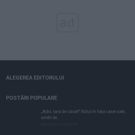
ad
ALEGEREA EDITORULUI
POSTĂRI POPULARE
„Adio, țară de căcat!” Bătut în fața casei sale,
umilit de...
duminică, 21 iulie 2019