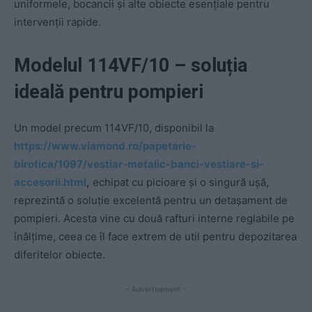
uniformele, bocancii și alte obiecte esențiale pentru
intervenții rapide.
Modelul 114VF/10 – soluția
ideală pentru pompieri
Un model precum 114VF/10, disponibil la
https://www.viamond.ro/papetarie-
birotica/1097/vestiar-metalic-banci-vestiare-si-
accesorii.html
,
echipat cu picioare și o singură ușă,
reprezintă o soluție excelentă pentru un detașament de
pompieri. Acesta vine cu două rafturi interne reglabile pe
înălțime, ceea ce îl face extrem de util pentru depozitarea
diferitelor obiecte.
- Advertisement -