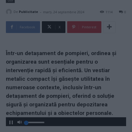
Util
-
De
Publicitate
marți, 24 septembrie 2024
1114
0
Facebook
X
Pinterest
Într-un detașament de pompieri, ordinea și
organizarea sunt esențiale pentru o
intervenție rapidă și eficientă. Un vestiar
metalic compact își găsește utilitatea în
numeroase contexte, inclusiv într-un
detașament de pompieri, oferind o soluție
sigură și organizată pentru depozitarea
echipamentului și a obiectelor personale.