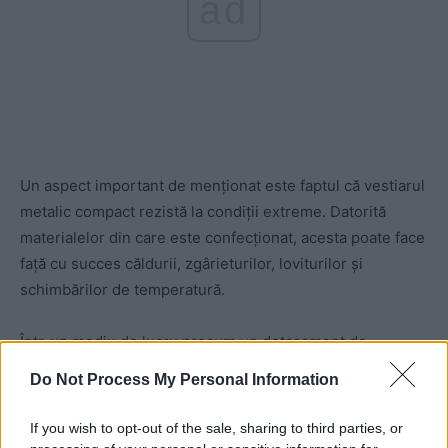
ad
Un aspect important de menționat este faptul că vestiarul
metalic compact rezistă la condiții extreme. Datorită
materialelor din care este confecționat, acesta poate face
față cu succes căldurii, zgârieturilor, loviturilor și
schimbărilor de temperatură.
Într-un mediu de lucru precum un detașament de
pompieri, unde expunerea la umiditate și substanțe
Do Not Process My Personal Information
chimice este frecventă, rezistența la coroziune este un
avantaj major. Acest vestiar metalic oferă protecție
If you wish to opt-out of the sale, sharing to third parties, or
împotriva coroziunii, dar și a zgârieturilor cauzate de