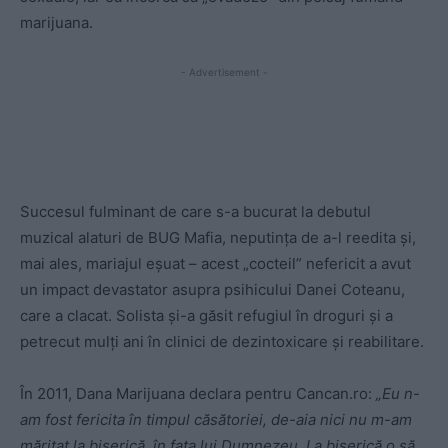
marijuana.
- Advertisement -
Succesul fulminant de care s-a bucurat la debutul
muzical alaturi de BUG Mafia, neputința de a-l reedita și,
mai ales, mariajul eșuat – acest „cocteil” nefericit a avut
un impact devastator asupra psihicului Danei Coteanu,
care a clacat. Solista și-a găsit refugiul în droguri și a
petrecut mulți ani în clinici de dezintoxicare și reabilitare.
În 2011, Dana Marijuana declara pentru Cancan.ro:
„Eu n-
am fost fericita în timpul căsătoriei, de-aia nici nu m-am
măritat la biserică, în fața lui Dumnezeu. La biserică o să