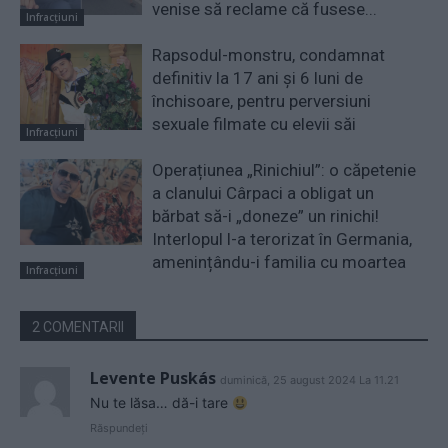
venise să reclame că fusese...
Infracțiuni
Rapsodul-monstru, condamnat
definitiv la 17 ani și 6 luni de
închisoare, pentru perversiuni
sexuale filmate cu elevii săi
Infracțiuni
Operațiunea „Rinichiul”: o căpetenie
a clanului Cârpaci a obligat un
bărbat să-i „doneze” un rinichi!
Interlopul l-a terorizat în Germania,
amenințându-i familia cu moartea
Infracțiuni
2 COMENTARII
Levente Puskás
duminică, 25 august 2024 La 11.21
Nu te lăsa… dă-i tare
Răspundeți