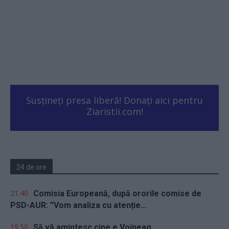
Susțineți presa liberă! Donați aici pentru
Ziaristii.com!
24 de ore
21.40
Comisia Europeană, după ororile comise de
PSD-AUR: ”Vom analiza cu atenție...
19.50
Să vă amintesc cine e Voineag