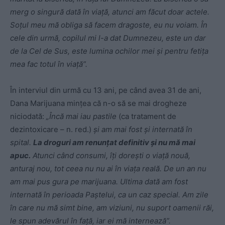
merg o singură dată în viață, atunci am făcut doar actele.
Soțul meu mă obliga să facem dragoste, eu nu voiam. În
cele din urmă, copilul mi l-a dat Dumnezeu, este un dar
de la Cel de Sus, este lumina ochilor mei și pentru fetița
mea fac totul în viață”.
În interviul din urmă cu 13 ani, pe când avea 31 de ani,
Dana Marijuana mințea că n-o să se mai drogheze
niciodată:
„Încă mai iau pastile
(ca tratament de
dezintoxicare – n. red.)
și am mai fost și internată în
spital.
La droguri am renunțat definitiv și nu mă mai
apuc.
Atunci când consumi, îți dorești o viață nouă,
anturaj nou, tot ceea nu nu ai în viața reală. De un an nu
am mai pus gura pe marijuana. Ultima dată am fost
internată în perioada Paștelui, ca un caz special. Am zile
în care nu mă simt bine, am viziuni, nu suport oamenii răi,
le spun adevărul în față, iar ei mă internează”.