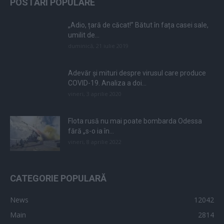
POSTĂRI POPULARE
„Adio, țară de căcat!” Bătut în fața casei sale,
umilit de...
duminică, 21 iulie 2019
Adevăr și mituri despre virusul care produce
COVID-19. Analiza a doi...
vineri, 3 aprilie 2020
Flota rusă nu mai poate bombarda Odessa
fără „s-o ia în...
vineri, 8 aprilie 2022
CATEGORIE POPULARĂ
News
12042
Main
2814