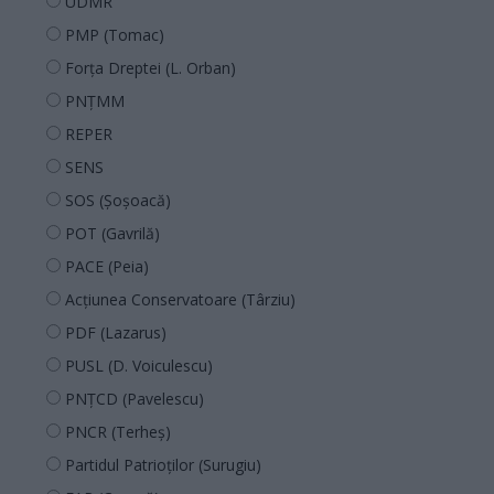
UDMR
PMP (Tomac)
Forța Dreptei (L. Orban)
PNȚMM
REPER
SENS
SOS (Șoșoacă)
POT (Gavrilă)
PACE (Peia)
Acțiunea Conservatoare (Târziu)
PDF (Lazarus)
PUSL (D. Voiculescu)
PNȚCD (Pavelescu)
PNCR (Terheș)
Partidul Patrioților (Surugiu)