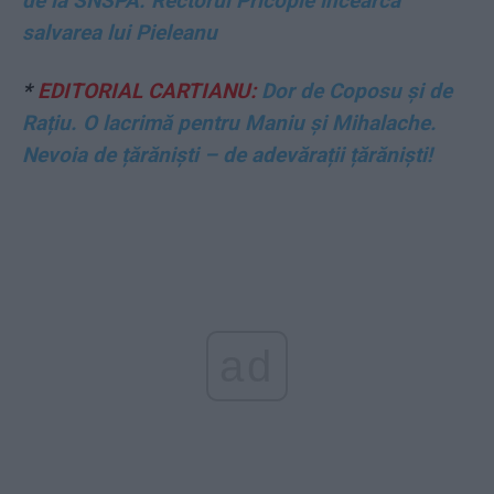
de la SNSPA. Rectorul Pricopie încearcă
salvarea lui Pieleanu
*
EDITORIAL CARTIANU:
Dor de Coposu și de
Rațiu. O lacrimă pentru Maniu și Mihalache.
Nevoia de țărăniști – de adevărații țărăniști!
ad