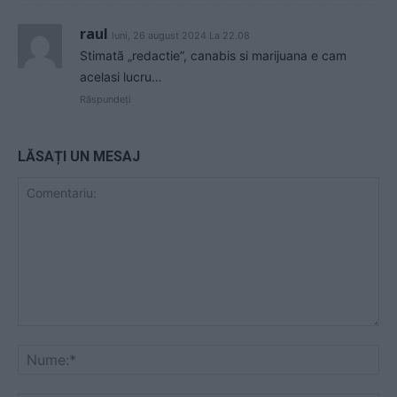
raul
luni, 26 august 2024 La 22.08
Stimatã „redactie”, canabis si marijuana e cam
acelasi lucru…
Răspundeți
LĂSAȚI UN MESAJ
Comentariu:
Nu