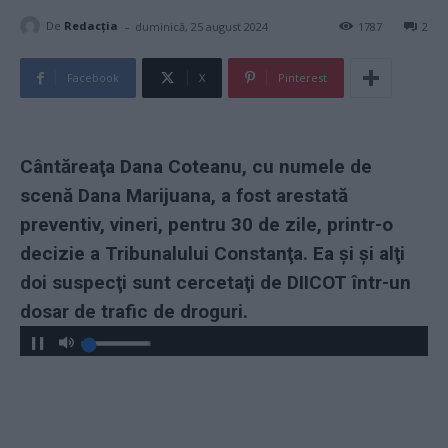
-
De
Redacţia
duminică, 25 august 2024
1787
2
Facebook
X
Pinterest
Cântăreaţa Dana Coteanu, cu numele de
scenă Dana Marijuana, a fost arestată
preventiv, vineri, pentru 30 de zile, printr-o
decizie a Tribunalului Constanţa. Ea și şi alţi
doi suspecţi sunt cercetaţi de DIICOT într-un
dosar de trafic de droguri.