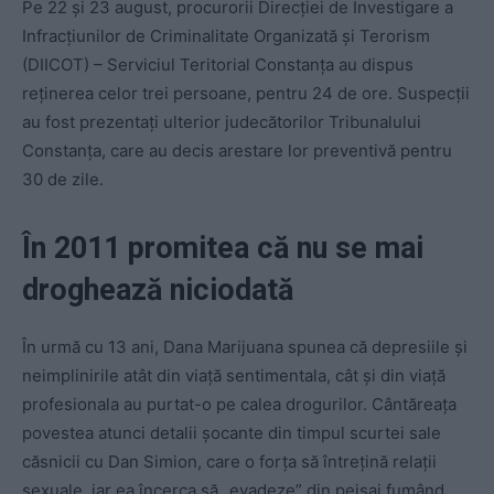
Pe 22 şi 23 august, procurorii Direcţiei de Investigare a
Infracţiunilor de Criminalitate Organizată şi Terorism
(DIICOT) – Serviciul Teritorial Constanţa au dispus
reţinerea celor trei persoane, pentru 24 de ore. Suspecţii
au fost prezentaţi ulterior judecătorilor Tribunalului
Constanţa, care au decis arestare lor preventivă pentru
30 de zile.
În 2011 promitea că nu se mai
droghează niciodată
În urmă cu 13 ani, Dana Marijuana spunea că depresiile și
neimplinirile atât din viață sentimentala, cât și din viață
profesionala au purtat-o pe calea drogurilor. Cântăreața
povestea atunci detalii șocante din timpul scurtei sale
căsnicii cu Dan Simion, care o forța să întrețină relații
sexuale, iar ea încerca să „evadeze” din peisaj fumând