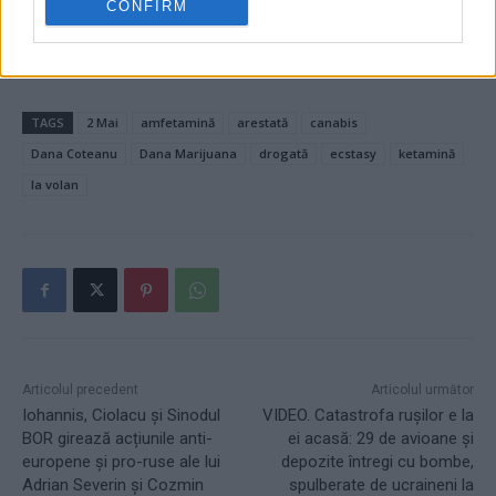
CONFIRM
TAGS
2 Mai
amfetamină
arestată
canabis
Dana Coteanu
Dana Marijuana
drogată
ecstasy
ketamină
la volan
Articolul precedent
Articolul următor
Iohannis, Ciolacu și Sinodul
VIDEO. Catastrofa rușilor e la
BOR girează acțiunile anti-
ei acasă: 29 de avioane și
europene și pro-ruse ale lui
depozite întregi cu bombe,
Adrian Severin și Cozmin
spulberate de ucraineni la