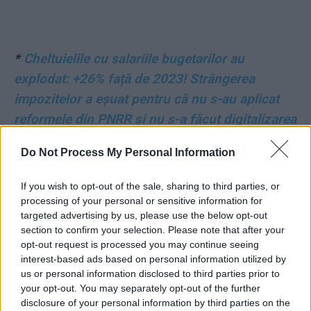
*
Cheltuielile cu salariile bugetarilor au
explodat: +26% față de 2023! Strângerea
impozitelor a eșuat pentru că nu s-au aplicat
reformele din PNRR și nu s-a făcut digitalizarea
Do Not Process My Personal Information
*
Catastrofa PNRR: România încă se chinuie să
obțină tranșa a 3-a, în timp ce Italia a ajuns
If you wish to opt-out of the sale, sharing to third parties, or
deja la a 5-a. Șansele să obținem o prelungire a
processing of your personal or sensitive information for
termenului de plată sunt foarte mici, banii se
targeted advertising by us, please use the below opt-out
section to confirm your selection. Please note that after your
vor pierde
opt-out request is processed you may continue seeing
interest-based ads based on personal information utilized by
*
VIDEO. „Socialiștii de caviar“: Grindeanu,
us or personal information disclosed to third parties prior to
your opt-out. You may separately opt-out of the further
filmat când își ascundea ceasul scump în
disclosure of your personal information by third parties on the