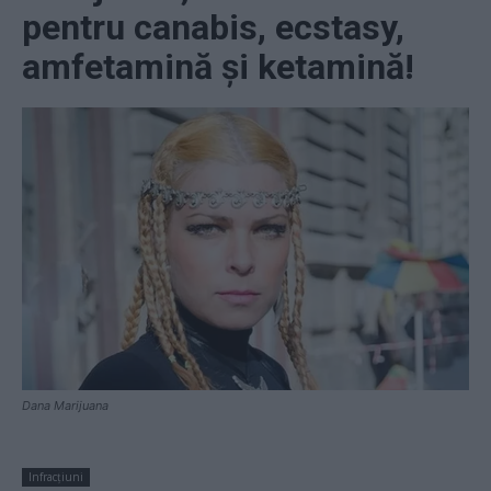
pentru canabis, ecstasy,
amfetamină și ketamină!
Dana Marijuana
Infracțiuni