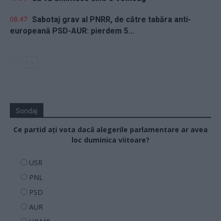
08.47
Sabotaj grav al PNRR, de către tabăra anti-
europeană PSD-AUR: pierdem 5...
Sondaj
Ce partid ați vota dacă alegerile parlamentare ar avea
loc duminica viitoare?
USR
PNL
PSD
AUR