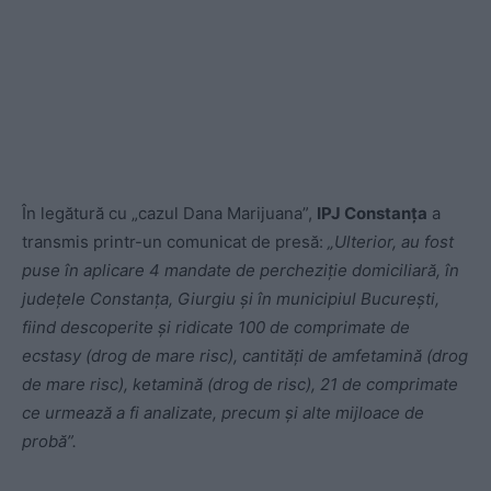
În legătură cu „cazul Dana Marijuana”,
IPJ Constanța
a
transmis printr-un comunicat de presă:
„Ulterior, au fost
puse în aplicare 4 mandate de percheziţie domiciliară, în
judeţele Constanţa, Giurgiu şi în municipiul Bucureşti,
fiind descoperite şi ridicate 100 de comprimate de
ecstasy (drog de mare risc), cantităţi de amfetamină (drog
de mare risc), ketamină (drog de risc), 21 de comprimate
ce urmează a fi analizate, precum şi alte mijloace de
probă”.