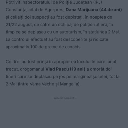
Potrivit Inspectoratului de Poliţie Judeţean (IPJ)
Constanţa, citat de Agerpres,
Dana Marijuana (44 de ani)
și ceilalți doi suspecți au fost depistați, în noaptea de
21/22 august, de către un echipaj de poliţie rutieră, în
timp ce se deplasau cu un autoturism, în staţiunea 2 Mai.
La controlul efectuat au fost descoperite şi ridicate
aproximativ 100 de grame de canabis.
Cei trei au fost prinși în apropierea locului în care, anul
trecut, drogomanul
Vlad Pascu (19 ani)
a omorât doi
tineri care se deplasau pe jos pe marginea șoselei, tot la
2 Mai (între Vama Veche și Mangalia).
- Advertisement -