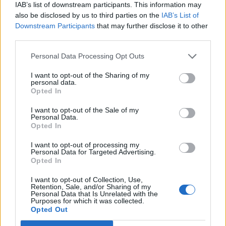
buzunar, înainte de filmare. „Îl am de mult, are
IAB’s list of downstream participants. This information may
încuietoarea stricată!“
also be disclosed by us to third parties on the
IAB’s List of
Downstream Participants
that may further disclose it to other
third parties.
*
Sistemul petrece la ziua lui Tucă: Geoană,
Personal Data Processing Opt Outs
Ciolacu, Ponta, Dungaciu… Conspiraționiști,
rusofili și prieteni ai Chinei
I want to opt-out of the Sharing of my
personal data.
Opted In
*
VIDEO. Oprah Winfrey îi dă o lovitură
I want to opt-out of the Sale of my
năprasnică lui Trump. Apariție-surpriză,
Personal Data.
Opted In
discurs electrizant în susținerea Kamalei Harris
I want to opt-out of processing my
Personal Data for Targeted Advertising.
*
Gigi Becali continuă să-și demoleze echipa,
Opted In
după 1-1 cu alți „vaccinați”. Trei jucători sunt
I want to opt-out of Collection, Use,
măcelăriți, deși n-au prea jucat!
Retention, Sale, and/or Sharing of my
Personal Data that Is Unrelated with the
Purposes for which it was collected.
- Advertisement -
Opted Out