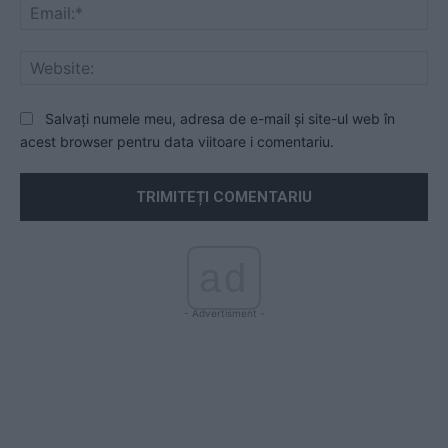
Ema
Web
Salvați numele meu, adresa de e-mail și site-ul web în
acest browser pentru data viitoare i comentariu.
ad
- Advertisment -