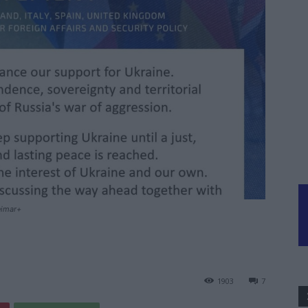
Weimar+
1903
7