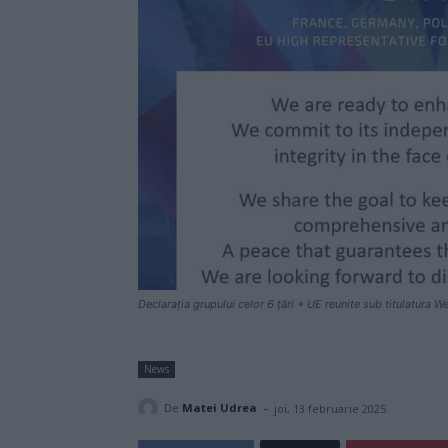
Declarația grupului celor 6 țări + UE reunite sub titulatura 
News
-
De
Matei Udrea
joi, 13 februarie 2025