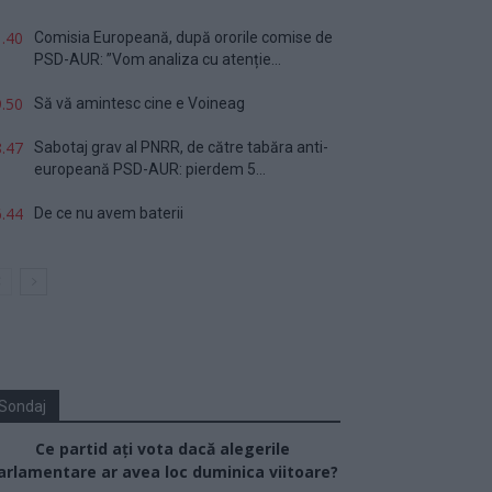
.40
Comisia Europeană, după ororile comise de
PSD-AUR: ”Vom analiza cu atenție...
.50
Să vă amintesc cine e Voineag
.47
Sabotaj grav al PNRR, de către tabăra anti-
europeană PSD-AUR: pierdem 5...
.44
De ce nu avem baterii
Sondaj
Ce partid ați vota dacă alegerile
arlamentare ar avea loc duminica viitoare?