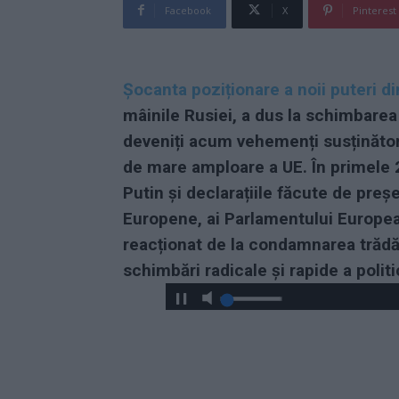
Facebook
X
Pinterest
Șocanta poziționare a noii puteri d
mâinile Rusiei, a dus la schimbarea 
deveniți acum vehemenți susținători
de mare amploare a UE. În primele 
Putin și declarațiile făcute de pre
Europene, ai Parlamentului Europea
reacționat de la condamnarea trădăr
schimbări radicale și rapide a politi