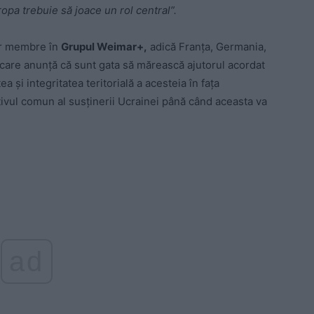
opa trebuie să joace un rol central”.
lor membre în
Grupul Weimar+,
adică Franța, Germania,
, care anunță că sunt gata să mărească ajutorul acordat
 și integritatea teritorială a acesteia în fața
ctivul comun al susținerii Ucrainei până când aceasta va
ad