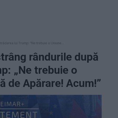
 trădarea lui Trump: "Ne trebuie o Uniune...
strâng rândurile după
mp: „Ne trebuie o
ă de Apărare! Acum!”