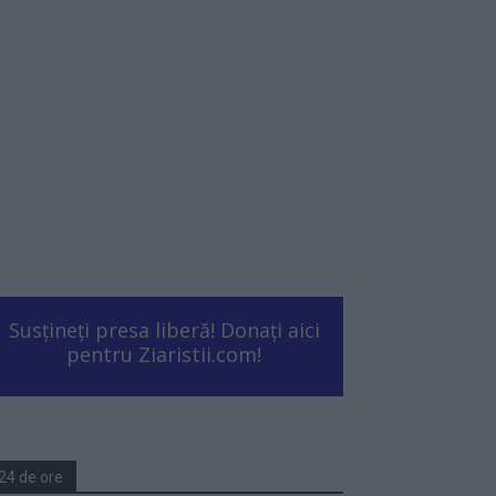
Susțineți presa liberă! Donați aici
pentru Ziaristii.com!
24 de ore