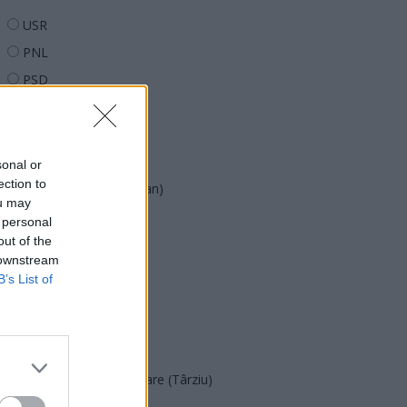
USR
PNL
PSD
AUR
UDMR
PMP (Tomac)
sonal or
ection to
Forța Dreptei (L. Orban)
ou may
PNȚMM
 personal
out of the
REPER
 downstream
SENS
B’s List of
SOS (Șoșoacă)
POT (Gavrilă)
PACE (Peia)
Acțiunea Conservatoare (Târziu)
PDF (Lazarus)