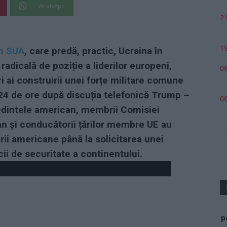
WhatsApp
21
19
in SUA
, care predă, practic, Ucraina în
radicală de poziție a liderilor europeni,
08
 ai construirii unei forțe militare comune
24 de ore după discuția telefonică Trump –
06
ședintele american, membrii Comisiei
n și conducătorii țărilor membre UE au
ii americane până la solicitarea unei
cii de securitate a continentului.
p