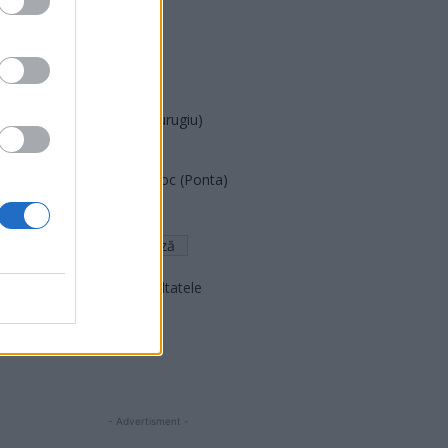
PUSL (D. Voiculescu)
PNȚCD (Pavelescu)
PNCR (Terheș)
Partidul Patrioților (Surugiu)
FAR (Coarnă)
România pe Primul Loc (Ponta)
Altul
Arată rezultatele
Arhiva sondajelor
- Advertisment -