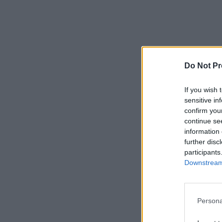
Do Not Pr
If you wish 
sensitive in
confirm you
continue se
information 
further disc
participants
Downstream 
Persona