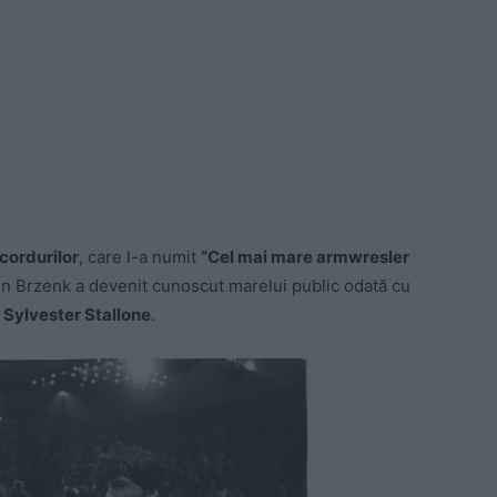
cordurilor
, care l-a numit
“Cel mai mare armwresler
hn Brzenk a devenit cunoscut marelui public odată cu
e
Sylvester Stallone
.