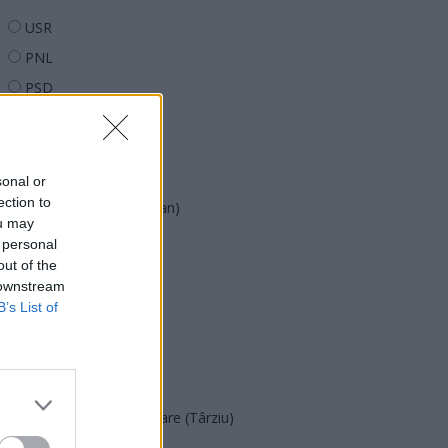
USR
PNL
PSD
AUR
UDMR
PMP (Tomac)
sonal or
ection to
Forța Dreptei (L. Orban)
ou may
PNȚMM
 personal
out of the
REPER
 downstream
SENS
B’s List of
SOS (Șoșoacă)
POT (Gavrilă)
PACE (Peia)
Acțiunea Conservatoare (Târziu)
PDF (Lazarus)