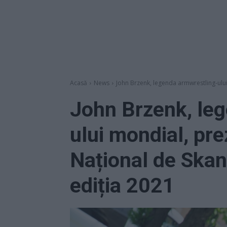
Acasă
News
John Brzenk, legenda armwrestling-ulu
John Brzenk, le
ului mondial, pr
Național de Skan
ediția 2021