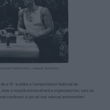
Sylvester Stallone (foto – dreapta). Sursa foto:
 de a 15 -a ediție a Campionatului Național de
 este o reușită extraordinară a organizatorilor, care au
ional românesc și pe cei mai valoroși armwrestleri