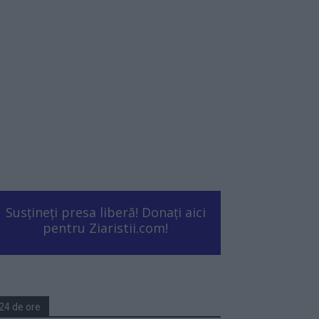
Susțineți presa liberă! Donați aici
pentru Ziaristii.com!
24 de ore