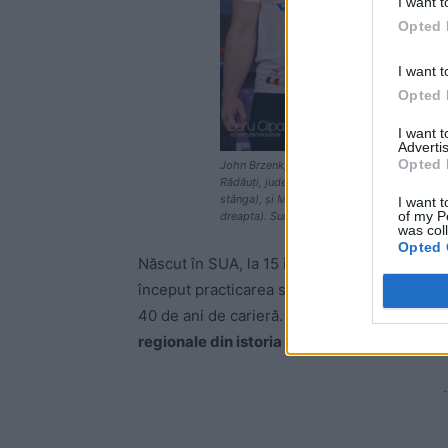
I want t
Opted 
I want t
Opted 
I want 
Advertis
Opted 
John Brzenk, (foto – centru) pe scena Camp
Rădăuți, județul Suceava. Alături, Andrei C
stânga), și Mircea Simionescu Simicel, Secr
I want t
of my P
dreapta). Sursa foto: Doru Clipa
was col
Opted 
Născut în SUA, la 15 iulie 1964, John Brzen
început practicarea skandenberg-ului la vârst
40 de ani de carieră. Marele sportiv a acum
regionale din istoria armwrestling-ului
, la
-