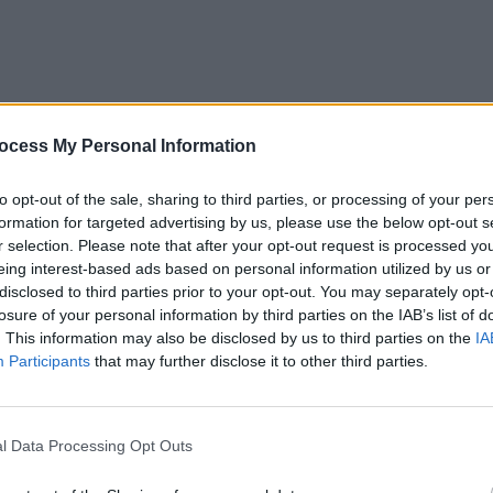
nberg al României a strălucit, dincolo de intensitate
ocess My Personal Information
oasă.
John Brzenk
,
cel mai mare armwrestler al tuturor
dând ediției a 15 -a valoare de document istoric.
to opt-out of the sale, sharing to third parties, or processing of your per
formation for targeted advertising by us, please use the below opt-out s
r selection. Please note that after your opt-out request is processed y
eing interest-based ads based on personal information utilized by us or
disclosed to third parties prior to your opt-out. You may separately opt-
losure of your personal information by third parties on the IAB’s list of
. This information may also be disclosed by us to third parties on the
IA
Participants
that may further disclose it to other third parties.
l Data Processing Opt Outs