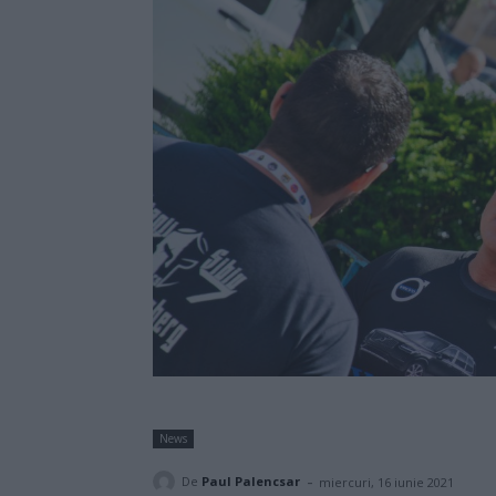
News
-
De
Paul Palencsar
miercuri, 16 iunie 2021