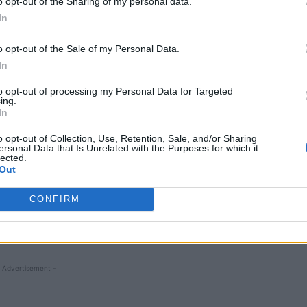
o opt-out of the Sharing of my personal data.
In
o opt-out of the Sale of my Personal Data.
In
to opt-out of processing my Personal Data for Targeted
ing.
In
ionatului Național de Skandenberg al României, 2021,
hipreanov, campionul României la Skandenberg (foto –
etar General al Federației Mondiale de Skandenberg (foto –
o opt-out of Collection, Use, Retention, Sale, and/or Sharing
ersonal Data that Is Unrelated with the Purposes for which it
lected.
Out
k avea să devină senzația armwresting-ului mondial. A
a de 13 ani, iar la 16 câștiga prima competiție din cei
CONFIRM
ulat
cele mai multe titluri mondiale, naționale și
 toate categoriile de vârstă și greutate.
 Advertisement -