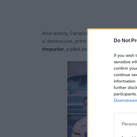
Anul acesta, Campionatul Național de Skande
Do Not Pr
și dimensiune, printr-o prezență spectacul
timpurilor
, a pășit pe scena evenimentului, 
If you wish 
sensitive in
confirm you
continue se
information 
further disc
participants
Downstream 
Persona