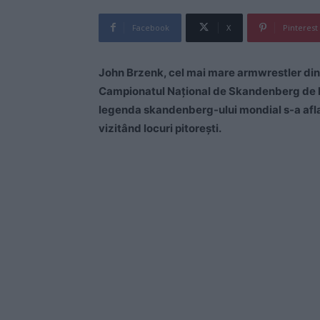
Facebook
X
Pinterest
John Brzenk, cel mai mare armwrestler din i
Campionatul Național de Skandenberg de la 
legenda skandenberg-ului mondial s-a aflat 
vizitând locuri pitorești.