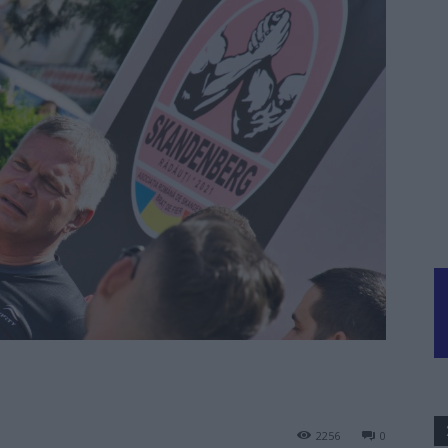
2256
0