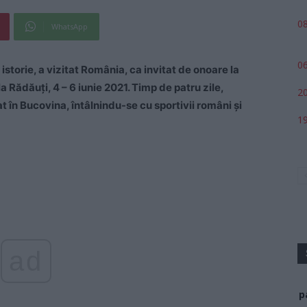
08
WhatsApp
06
storie, a vizitat România, ca invitat de onoare la
Rădăuți, 4 – 6 iunie 2021. Timp de patru zile,
20
în Bucovina, întâlnindu-se cu sportivii români și
19
ad
p