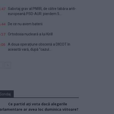
.47
Sabotaj grav al PNRR, de către tabăra anti-
europeană PSD-AUR: pierdem 5...
.44
De ce nu avem baterii
.57
Ortodoxia nucleară a lui Kirill
.06
A doua operațiune obscenă a DIICOT în
această vară, după ”cazul...
Sondaj
Ce partid ați vota dacă alegerile
arlamentare ar avea loc duminica viitoare?