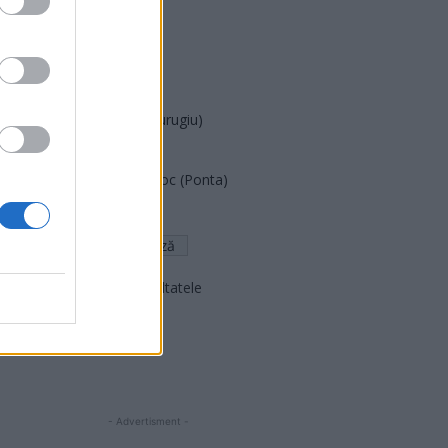
PUSL (D. Voiculescu)
PNȚCD (Pavelescu)
PNCR (Terheș)
Partidul Patrioților (Surugiu)
FAR (Coarnă)
România pe Primul Loc (Ponta)
Altul
Arată rezultatele
Arhiva sondajelor
- Advertisment -