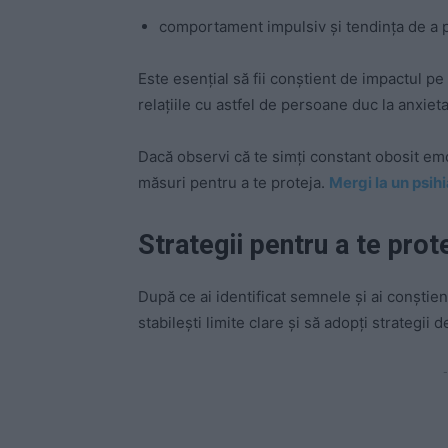
comportament impulsiv și tendința de a p
Este esențial să fii conștient de impactul pe 
relațiile cu astfel de persoane duc la anxiet
Dacă observi că te simți constant obosit emoți
măsuri pentru a te proteja.
Mergi la un psihi
Strategii pentru a te prot
După ce ai identificat semnele și ai conștien
stabilești limite clare și să adopți strategii
-