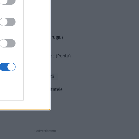
PUSL (D. Voiculescu)
PNȚCD (Pavelescu)
PNCR (Terheș)
Partidul Patrioților (Surugiu)
FAR (Coarnă)
România pe Primul Loc (Ponta)
Altul
Arată rezultatele
Arhiva sondajelor
- Advertisment -