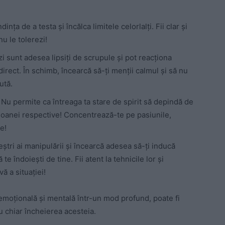
ința de a testa și încălca limitele celorlalți. Fii clar și
u le tolerezi!
zi sunt adesea lipsiți de scrupule și pot reacționa
irect. În schimb, încearcă să-ți menții calmul și să nu
ută.
Nu permite ca întreaga ta stare de spirit să depindă de
oanei respective! Concentrează-te pe pasiunile,
ie!
ștri ai manipulării și încearcă adesea să-ți inducă
e îndoiești de tine. Fii atent la tehnicile lor și
ă a situației!
 emoțională și mentală într-un mod profund, poate fi
u chiar încheierea acesteia.