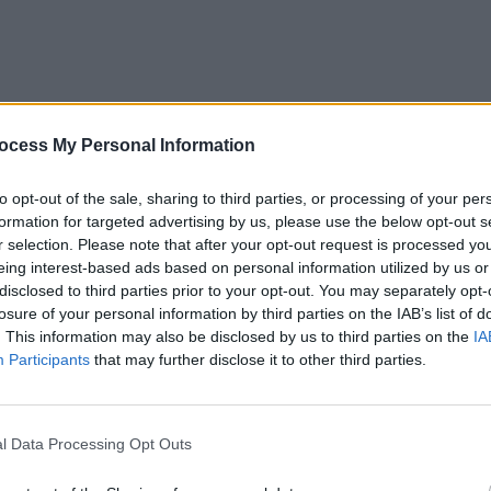
ocess My Personal Information
entru a naviga această relație într-un mod cât mai sigur
to opt-out of the sale, sharing to third parties, or processing of your per
formation for targeted advertising by us, please use the below opt-out s
r selection. Please note that after your opt-out request is processed y
eing interest-based ads based on personal information utilized by us or
i a impactului asupra ta
disclosed to third parties prior to your opt-out. You may separately opt-
losure of your personal information by third parties on the IAB’s list of
. This information may also be disclosed by us to third parties on the
IA
 psihopat este identificarea semnelor caracteristice ale
Participants
that may further disclose it to other third parties.
ce este psihopatia
,
ea e definită ca o tulburare de
dă de empatie, manipulare excesivă, impulsivitate și un
l Data Processing Opt Outs