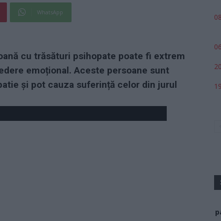
WhatsApp
08
06
rsoană cu trăsături psihopate poate fi extrem
20
 vedere emoțional. Aceste persoane sunt
tie și pot cauza suferință celor din jurul
19
p