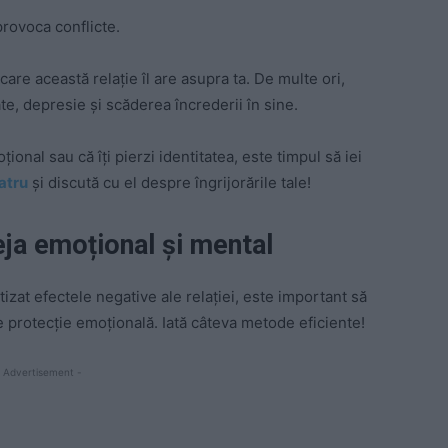
rovoca conflicte.
care această relație îl are asupra ta. De multe ori,
ate, depresie și scăderea încrederii în sine.
onal sau că îți pierzi identitatea, este timpul să iei
atru
și discută cu el despre îngrijorările tale!
eja emoțional și mental
tizat efectele negative ale relației, este important să
 de protecție emoțională. Iată câteva metode eficiente!
 Advertisement -