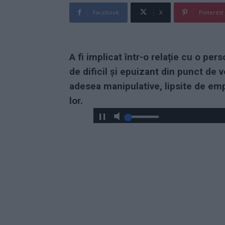
Facebook
X
Pinterest
A fi implicat într-o relație cu o pe
de dificil și epuizant din punct de
adesea manipulative, lipsite de empa
lor.