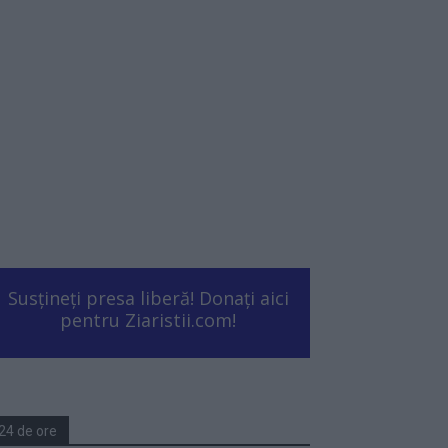
Susțineți presa liberă! Donați aici
pentru Ziaristii.com!
24 de ore