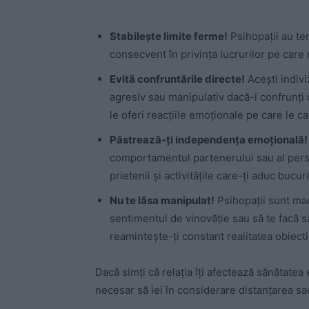
Stabilește limite ferme!
Psihopații au tend
consecvent în privința lucrurilor pe care n
Evită confruntările directe!
Acești indivi
agresiv sau manipulativ dacă-i confrunți d
le oferi reacțiile emoționale pe care le ca
Păstrează-ți independența emoțională!
comportamentul partenerului sau al pers
prietenii și activitățile care-ți aduc bucur
Nu te lăsa manipulat!
Psihopații sunt mae
sentimentul de vinovăție sau să te facă să t
reamintește-ți constant realitatea obiectiv
Dacă simți că relația îți afectează sănătatea
necesar să iei în considerare distanțarea sa