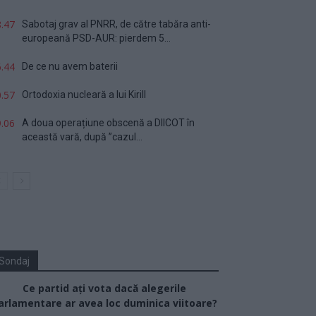
.47
Sabotaj grav al PNRR, de către tabăra anti-
europeană PSD-AUR: pierdem 5...
.44
De ce nu avem baterii
.57
Ortodoxia nucleară a lui Kirill
.06
A doua operațiune obscenă a DIICOT în
această vară, după ”cazul...
Sondaj
Ce partid ați vota dacă alegerile
arlamentare ar avea loc duminica viitoare?