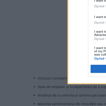
I want t
Opted 
-
I want t
Opted 
I want 
Advertis
Opted 
I want t
of my P
was col
Opted 
minciuni constante și manipulare;
lipsa de empatie și incapacitatea de a ex
tendința de a controla și domina persoane
absența sentimentului de vinovăție sau re