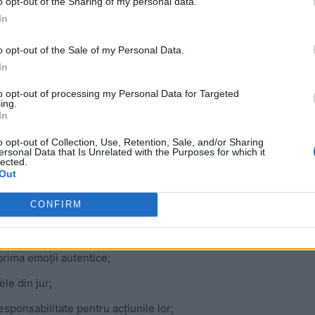
o opt-out of the Sharing of my personal data.
In
 Advertisement -
o opt-out of the Sale of my Personal Data.
In
to opt-out of processing my Personal Data for Targeted
ing.
In
o opt-out of Collection, Use, Retention, Sale, and/or Sharing
ersonal Data that Is Unrelated with the Purposes for which it
lected.
Out
CONFIRM
prima emoții autentice;
le din jur;
sponsabilitate pentru acțiunile lor;