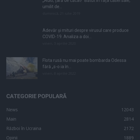
„Adio, țară de căcat!” Bătut în fața casei sale,
umilit de...
duminică, 21 iulie 2019
Adevăr și mituri despre virusul care produce
COVID-19. Analiza a doi...
vineri, 3 aprilie 2020
Flota rusă nu mai poate bombarda Odessa
fără „s-o ia în...
vineri, 8 aprilie 2022
CATEGORIE POPULARĂ
News
12043
Main
2814
Război în Ucraina
2172
Opinii
1889