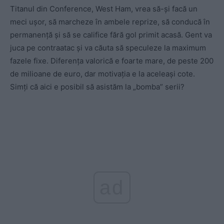
Titanul din Conference, West Ham, vrea să-și facă un
meci ușor, să marcheze în ambele reprize, să conducă în
permanență și să se califice fără gol primit acasă. Gent va
juca pe contraatac și va căuta să speculeze la maximum
fazele fixe. Diferența valorică e foarte mare, de peste 200
de milioane de euro, dar motivația e la aceleași cote.
Simți că aici e posibil să asistăm la „bomba” serii?
ad