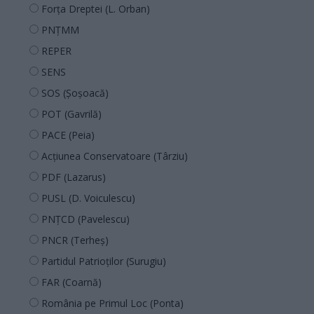
Forța Dreptei (L. Orban)
PNȚMM
REPER
SENS
SOS (Șoșoacă)
POT (Gavrilă)
PACE (Peia)
Acțiunea Conservatoare (Târziu)
PDF (Lazarus)
PUSL (D. Voiculescu)
PNȚCD (Pavelescu)
PNCR (Terheș)
Partidul Patrioților (Surugiu)
FAR (Coarnă)
România pe Primul Loc (Ponta)