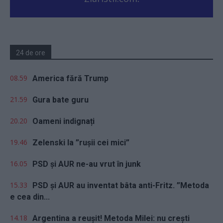
24 de ore
08.59
America fără Trump
21.59
Gura bate guru
20.20
Oameni indignați
19.46
Zelenski la ”rușii cei mici”
16.05
PSD și AUR ne-au vrut în junk
15.33
PSD și AUR au inventat bâta anti-Fritz. ”Metoda
e cea din...
14.18
Argentina a reușit! Metoda Milei: nu crești