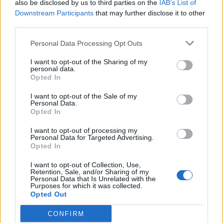
SuperSocial și copiază pe ce mize dorești tu, biletele
also be disclosed by us to third parties on the
IAB’s List of
Downstream Participants
that may further disclose it to other
plasate de ambasadori, jurnaliști de top și tipsteri
third parties.
profesioniști!
Personal Data Processing Opt Outs
Fii Super! Fii Responsabil!
I want to opt-out of the Sharing of my
personal data.
Opted In
- Advertisement -
I want to opt-out of the Sale of my
Personal Data.
Opted In
I want to opt-out of processing my
Personal Data for Targeted Advertising.
Opted In
TAGS
Conference League
Europa League
fotbal
pariuri
I want to opt-out of Collection, Use,
superbet
Retention, Sale, and/or Sharing of my
Personal Data that Is Unrelated with the
Purposes for which it was collected.
Opted Out
CONFIRM