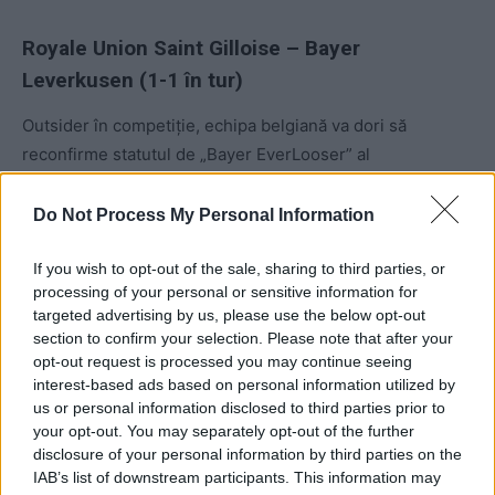
Royale Union Saint Gilloise – Bayer
Leverkusen (1-1 în tur)
Outsider în competiție, echipa belgiană va dori să
reconfirme statutul de „Bayer EverLooser” al
„Aspirinelor” din Leverkusen. Un meci decisiv, așa cum o
echipă cotată cu șansa a doua poate câștiga în fața
Do Not Process My Personal Information
favoritei. Cu Bayern München eliminată, Leverkusen a
rămas ultima formație germană în Europa. Blazonul
If you wish to opt-out of the sale, sharing to third parties, or
processing of your personal or sensitive information for
Bundesligii trebuie apărat. Va reuși asta Bayer
targeted advertising by us, please use the below opt-out
Leverkusen?
section to confirm your selection. Please note that after your
opt-out request is processed you may continue seeing
Inspiră-te pentru bilete direct din SuperSocial, rețeaua
interest-based ads based on personal information utilized by
us or personal information disclosed to third parties prior to
de socializare a pariorilor
your opt-out. You may separately opt-out of the further
disclosure of your personal information by third parties on the
Instalează gratuit aplicația Superbet
,
editează-ți profilul
IAB’s list of downstream participants. This information may