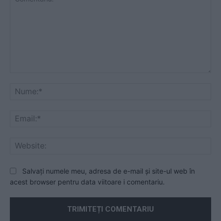
Comentariu:
Nu
Ema
Web
Salvați numele meu, adresa de e-mail și site-ul web în
acest browser pentru data viitoare i comentariu.