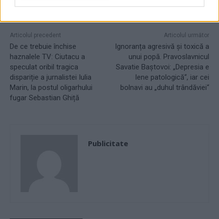
Articolul precedent
Articolul următor
De ce trebuie închise
Ignoranța agresivă și toxică a
haznalele TV: Ciutacu a
unui popă. Pravoslavnicul
speculat oribil tragica
Savatie Baștovoi: „Depresia e
dispariție a jurnalistei Iulia
lene patologică“, iar cei
Marin, la postul oligarhului
bolnavi au „duhul trândăviei“
fugar Sebastian Ghiță
Publicitate