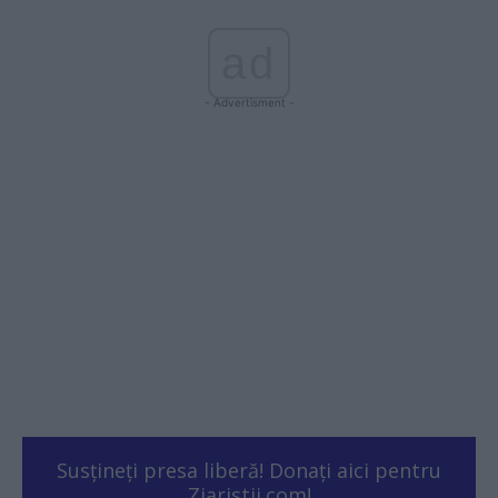
ad
- Advertisment -
Susțineți presa liberă! Donați aici pentru
Ziaristii.com!