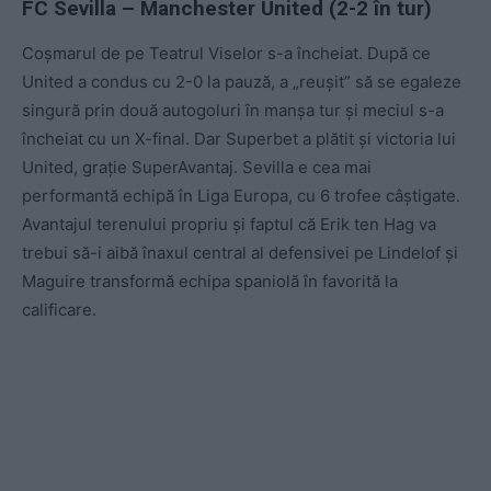
FC Sevilla – Manchester United (2-2 în tur)
Coșmarul de pe Teatrul Viselor s-a încheiat. După ce
United a condus cu 2-0 la pauză, a „reușit” să se egaleze
singură prin două autogoluri în manșa tur și meciul s-a
încheiat cu un X-final. Dar Superbet a plătit și victoria lui
United, grație SuperAvantaj. Sevilla e cea mai
performantă echipă în Liga Europa, cu 6 trofee câștigate.
Avantajul terenului propriu și faptul că Erik ten Hag va
trebui să-i aibă înaxul central al defensivei pe Lindelof și
Maguire transformă echipa spaniolă în favorită la
calificare.