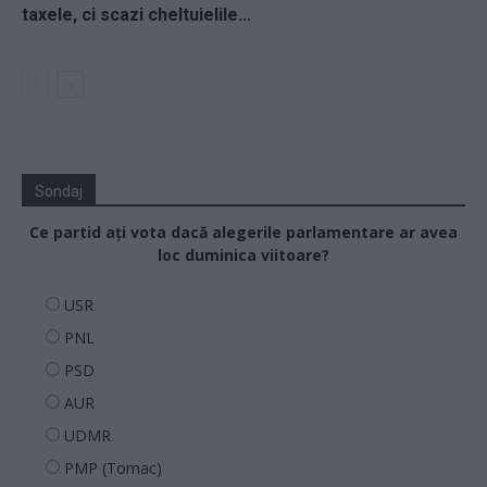
taxele, ci scazi cheltuielile...
Sondaj
Ce partid ați vota dacă alegerile parlamentare ar avea
loc duminica viitoare?
USR
PNL
PSD
AUR
UDMR
PMP (Tomac)