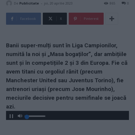
-
De
Publicitate
joi, 20 aprilie 2023
865
0
Facebook
X
Pinterest
Banii super-mulți sunt în Liga Campionilor,
numită la noi și „Masa bogaților”, dar ambițiile
sunt și în competițiile 2 și 3 din Europa. Fie că
avem titani cu orgoliul rănit (precum
Manchester United sau Juventus Torino), fie
antrenori uriași (precum Jose Mourinho),
meciurile decisive pentru semifinale se joacă
azi.