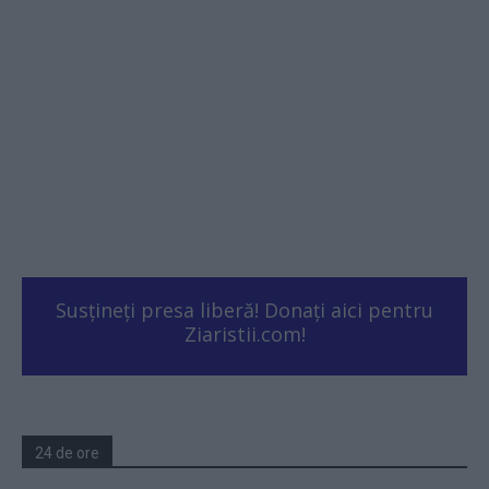
Susțineți presa liberă! Donați aici pentru
Ziaristii.com!
24 de ore