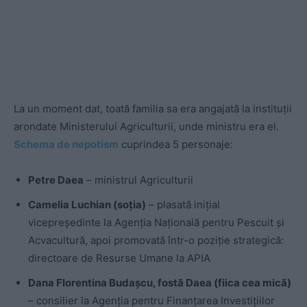
La un moment dat, toată familia sa era angajată la instituții
arondate Ministerului Agriculturii, unde ministru era el.
Schema de nepotism
cuprindea 5 personaje:
Petre Daea
– ministrul Agriculturii
Camelia Luchian (soția)
– plasată
inițial
vicepreședinte la Agenția Națională pentru Pescuit și
Acvacultură, apoi promovată într-o poziție strategică:
directoare de Resurse Umane la APIA
Dana Florentina Budașcu, fostă Daea (fiica cea mică)
– consilier la Agenția pentru Finanțarea Investițiilor