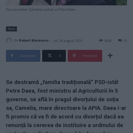
Doi porumbei: Camelia Luchian și Petre Daea
News
-
De
Robert Mateescu
joi, 28 august 2025
6298
10
Facebook
X
Pinterest
Se destramă „familia tradițională” PSD-istă!
Petre Daea, fost ministru al Agriculturii în 5
guverne, se află în pragul divorțului de soția
sa, Camelia, mare directoare la APIA. Daea i-ar
fi promis că va fi de acord cu divorțul dacă ea
renunță la cererea de instituire a ordinului de