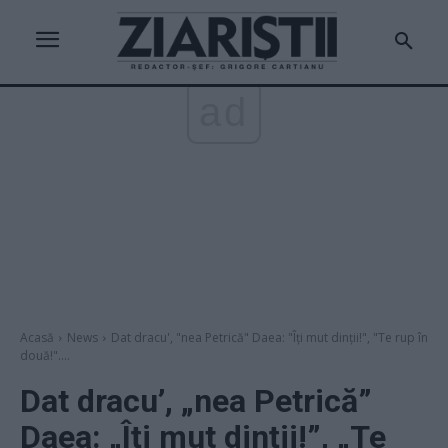
ad
Acasă
News
Dat dracu', "nea Petrică" Daea: "Îți mut dinții!", "Te rup în
două!"....
Dat dracu’, „nea Petrică”
Daea: „Îți mut dinții!”, „Te