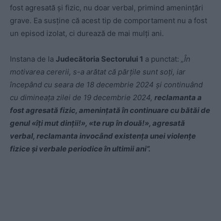
fost agresată și fizic, nu doar verbal, primind amenințări
grave. Ea susține că acest tip de comportament nu a fost
un episod izolat, ci durează de mai mulți ani.
Instana de la
Judecătoria Sectorului 1
a punctat:
„În
motivarea cererii, s-a arătat că părțile sunt soți, iar
începând cu seara de 18 decembrie 2024 și continuând
cu dimineața zilei de 19 decembrie 2024,
reclamanta a
fost agresată fizic, amenințată în continuare cu bătăi de
genul «îți mut dinții!», «te rup în două!», agresată
verbal, reclamanta invocând existența unei violențe
fizice și verbale periodice în ultimii ani”.