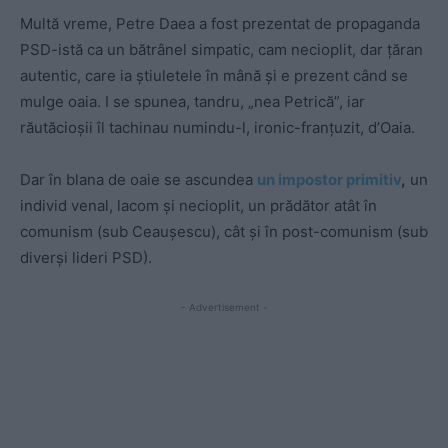
Multă vreme, Petre Daea a fost prezentat de propaganda
PSD-istă ca un bătrânel simpatic, cam necioplit, dar țăran
autentic, care ia știuletele în mână și e prezent când se
mulge oaia. I se spunea, tandru, „nea Petrică”, iar
răutăcioșii îl tachinau numindu-l, ironic-franțuzit, d’Oaia.
Dar în blana de oaie se ascundea
un impostor primitiv
,
un
individ venal, lacom și necioplit, un prădător atât în
comunism (sub Ceaușescu), cât și în post-comunism (sub
diverși lideri PSD).
- Advertisement -