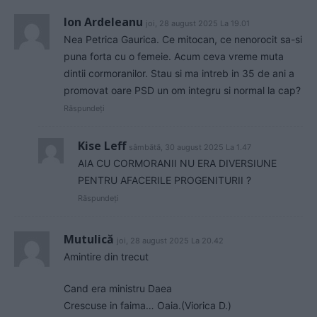
Ion Ardeleanu
joi, 28 august 2025 La 19.01
Nea Petrica Gaurica. Ce mitocan, ce nenorocit sa-si
puna forta cu o femeie. Acum ceva vreme muta
dintii cormoranilor. Stau si ma intreb in 35 de ani a
promovat oare PSD un om integru si normal la cap?
Răspundeți
Kise Leff
sâmbătă, 30 august 2025 La 1.47
AIA CU CORMORANII NU ERA DIVERSIUNE
PENTRU AFACERILE PROGENITURII ?
Răspundeți
Mutulică
joi, 28 august 2025 La 20.42
Amintire din trecut
Cand era ministru Daea
Crescuse in faima… Oaia.(Viorica D.)