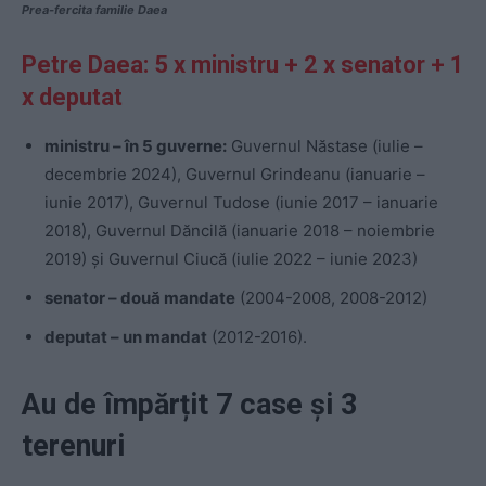
Prea-fercita familie Daea
Petre Daea: 5 x ministru + 2 x senator + 1
x deputat
ministru – în 5 guverne:
Guvernul Năstase (iulie –
decembrie 2024), Guvernul Grindeanu (ianuarie –
iunie 2017), Guvernul Tudose (iunie 2017 – ianuarie
201
8
), Guvernul Dăncilă (ianuarie 201
8
– noiembrie
2019) și Guvernul Ciucă (iulie 2022 – iunie 2023)
senator – două mandate
(2004-200
8, 200
8-2012)
deputat – un mandat
(2012-2016).
Au de împărțit 7 case și 3
terenuri