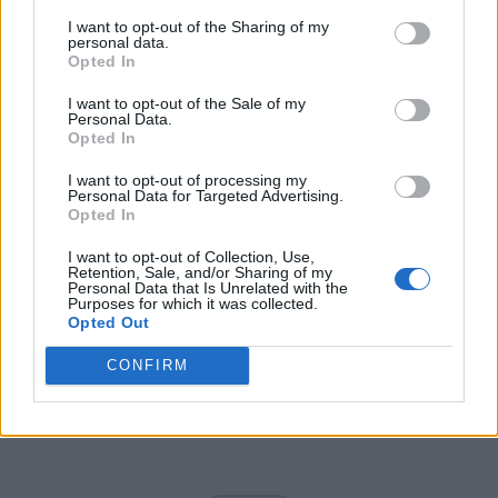
„suveranistă”
I want to opt-out of the Sharing of my
personal data.
Opted In
*
VIDEO. Nicușor Dan „poate cădea dracu’ prin
vreo prăpastie!”. Dorință sinistră a
I want to opt-out of the Sale of my
Personal Data.
pușcăriașului Cocoș la televiziunea
Opted In
pușcăriașului Păcuraru
I want to opt-out of processing my
Personal Data for Targeted Advertising.
Opted In
*
PSD a îngropat de două ori „autostrăzile
Moldovei” și tot el șantajează Guvernul Bolojan
I want to opt-out of Collection, Use,
Retention, Sale, and/or Sharing of my
pe această temă, amenințându-l cu moțiunea
Personal Data that Is Unrelated with the
Purposes for which it was collected.
de cenzură!
Opted Out
CONFIRM