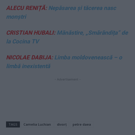
ALECU RENIȚĂ:
Nepăsarea și tăcerea nasc
monștri
CRISTIAN HUBALI:
Mănăstire, „Smărăndița” de
la Cocina TV
NICOLAE DABIJA:
Limba moldovenească – o
limbă inexistentă
- Advertisement -
TAGS
Camelia Luchian
divorț
petre daea