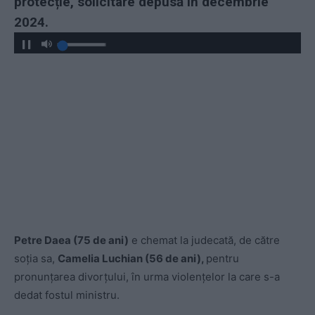
protecție, solicitare depusă în decembrie
2024.
Petre Daea (75 de ani)
e chemat la judecată, de către
soția sa,
Camelia Luchian (56
de ani),
pentru
pronunțarea divorțului, în urma violențelor la care s-a
dedat fostul ministru.