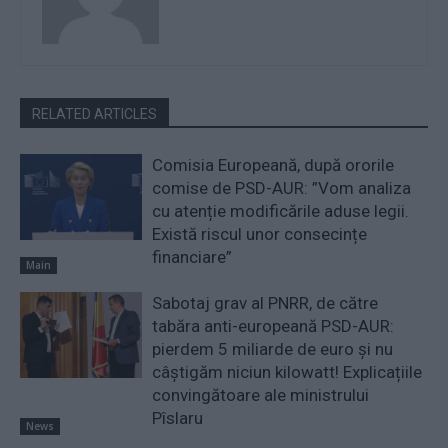
RELATED ARTICLES
Comisia Europeană, după ororile
comise de PSD-AUR: ”Vom analiza
cu atenție modificările aduse legii.
Există riscul unor consecințe
financiare”
Main
Sabotaj grav al PNRR, de către
tabăra anti-europeană PSD-AUR:
pierdem 5 miliarde de euro și nu
câștigăm niciun kilowatt! Explicațiile
convingătoare ale ministrului
Pîslaru
News