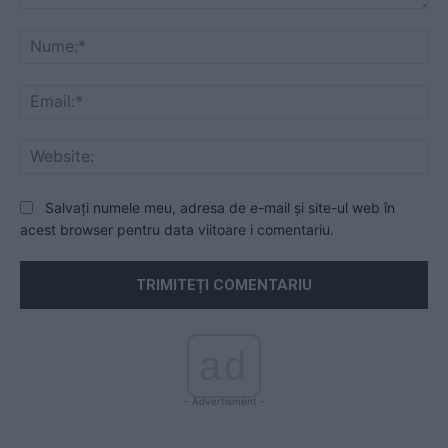
Comentariu:
Nu
Ema
Web
Salvați numele meu, adresa de e-mail și site-ul web în
acest browser pentru data viitoare i comentariu.
ad
- Advertisment -