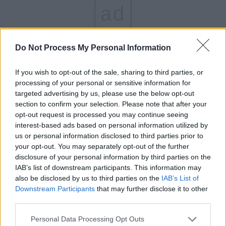
ad
Do Not Process My Personal Information
If you wish to opt-out of the sale, sharing to third parties, or
processing of your personal or sensitive information for
targeted advertising by us, please use the below opt-out
section to confirm your selection. Please note that after your
opt-out request is processed you may continue seeing
CITIȚI ȘI:
interest-based ads based on personal information utilized by
us or personal information disclosed to third parties prior to
*
Justiția intră-n grevă mascată, pentru pensii
your opt-out. You may separately opt-out of the further
disclosure of your personal information by third parties on the
speciale!
IAB’s list of downstream participants. This information may
also be disclosed by us to third parties on the
IAB’s List of
*
VIDEO. Efectul instigărilor lui Tănasă-AUR: un
Downstream Participants
that may further disclose it to other
livrator asiatic a fost bătut pe stradă. „Du-te în
third parties.
țara ta! Ești un invadator!”, a răcnit bruta
Personal Data Processing Opt Outs