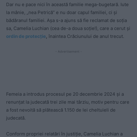
Dar nu e pace nici în această familie mega-bugetară. Iute
la mânie, „nea Petrică” e nu doar capul familiei, ci și
bădăranul familiei. Așa s-a ajuns să fie reclamat de soția
sa, Camelia Luchian (cea de-a doua soție!), care a cerut și
ordin de protecție
,
înaintea Crăciunului de anul trecut.
- Advertisement -
Femeia a introdus procesul pe 20 decembrie 2024 şi a
renunţat la judecată trei zile mai târziu, motiv pentru care
a fost nevoită să plătească 1.150 de lei cheltuieli de
judecată.
Conform propriei relatări în justiție, Camelia Luchian a