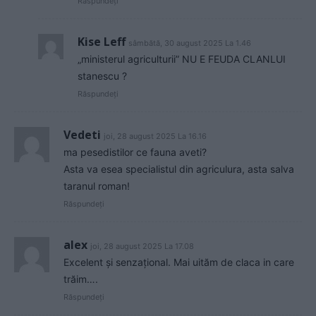
Răspundeți
Kise Leff
sâmbătă, 30 august 2025 La 1.46
„ministerul agriculturii” NU E FEUDA CLANLUI
stanescu ?
Răspundeți
Vedeti
joi, 28 august 2025 La 16.16
ma pesedistilor ce fauna aveti?
Asta va esea specialistul din agriculura, asta salva
taranul roman!
Răspundeți
alex
joi, 28 august 2025 La 17.08
Excelent și senzațional. Mai uităm de claca in care
trăim….
Răspundeți