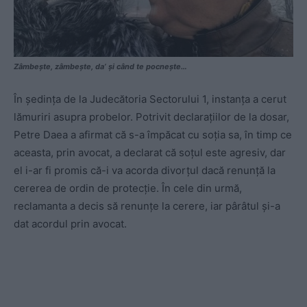
Zâmbește, zâmbește, da’ și când te pocnește…
În ședința de la Judecătoria Sectorului 1, instanța a cerut
lămuriri asupra probelor. Potrivit declarațiilor de la dosar,
Petre Daea a afirmat că s-a împăcat cu soția sa, în timp ce
aceasta, prin avocat, a declarat că soțul este agresiv, dar
el i-ar fi promis că-i va acorda divorțul dacă renunță la
cererea de ordin de protecție. În cele din urmă,
reclamanta a decis să renunțe la cerere, iar pârâtul și-a
dat acordul prin avocat.