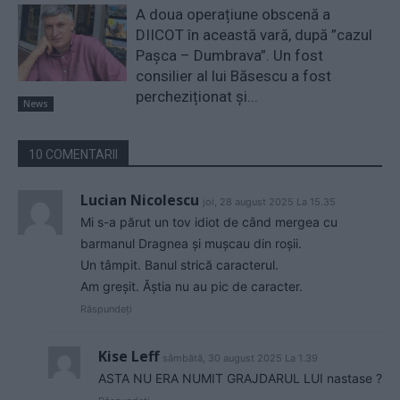
A doua operațiune obscenă a
DIICOT în această vară, după ”cazul
Pașca – Dumbrava”. Un fost
consilier al lui Băsescu a fost
percheziționat și...
News
10 COMENTARII
Lucian Nicolescu
joi, 28 august 2025 La 15.35
Mi s-a părut un tov idiot de când mergea cu
barmanul Dragnea și mușcau din roșii.
Un tâmpit. Banul strică caracterul.
Am greșit. Ăștia nu au pic de caracter.
Răspundeți
Kise Leff
sâmbătă, 30 august 2025 La 1.39
ASTA NU ERA NUMIT GRAJDARUL LUI nastase ?