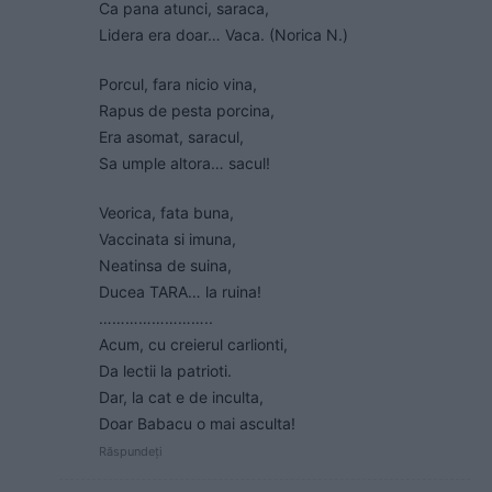
Ca pana atunci, saraca,
Lidera era doar… Vaca. (Norica N.)
Porcul, fara nicio vina,
Rapus de pesta porcina,
Era asomat, saracul,
Sa umple altora… sacul!
Veorica, fata buna,
Vaccinata si imuna,
Neatinsa de suina,
Ducea TARA… la ruina!
……………………..
Acum, cu creierul carlionti,
Da lectii la patrioti.
Dar, la cat e de inculta,
Doar Babacu o mai asculta!
Răspundeți